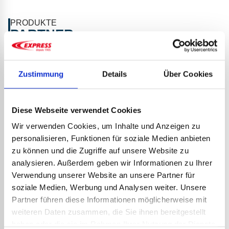
PRODUKTE
PARTNER
Zustimmung
Details
Über Cookies
Diese Webseite verwendet Cookies
Wir verwenden Cookies, um Inhalte und Anzeigen zu
personalisieren, Funktionen für soziale Medien anbieten
zu können und die Zugriffe auf unsere Website zu
SCHW
analysieren. Außerdem geben wir Informationen zu Ihrer
IEZO
Verwendung unserer Website an unsere Partner für
293,
soziale Medien, Werbung und Analysen weiter. Unsere
352,
Partner führen diese Informationen möglicherweise mit
Nachde
weiteren Daten zusammen, die Sie ihnen bereitgestellt
gehabt 
SICHERHEITSGRIFF RAPTOR
haben oder die sie im Rahmen Ihrer Nutzung der Dienste
in den