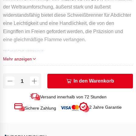
der Weltraumforschung, äußerst stark und äußerst
widerstandsfähig bietet diese Schweißbrenner für Abdichter
eine Leichtigkeit und eine Handlichkeit, die von den
Eingriffen im Freien gefordert werden, die Präzision und
eine gleichmäßige Flamme verlangen.
TECHNISCHE MERKMALE:
Mehr anzeigen
Leistung (in kW) bei 4 Bar: 100
Länge (mm): 400
Verbrauch (g/h): 7390
In den Warenkorb
Versand innerhalb von 72 Stunden
2 Jahre Garantie
Sichere Zahlung