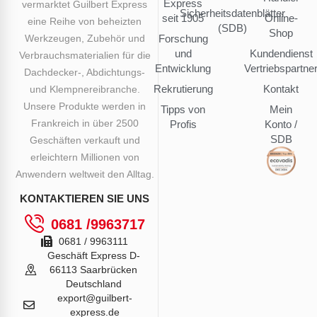
Express
vermarktet Guilbert Express
Sicherheitsdatenblätter
seit 1905
Online-
eine Reihe von beheizten
(SDB)
Shop
Werkzeugen, Zubehör und
Forschung
und
Kundendienst
Verbrauchsmaterialien für die
Entwicklung
Vertriebspartne
Dachdecker-, Abdichtungs-
Rekrutierung
Kontakt
und Klempnereibranche.
Unsere Produkte werden in
Tipps von
Mein
Frankreich in über 2500
Profis
Konto /
SDB
Geschäften verkauft und
erleichtern Millionen von
Anwendern weltweit den Alltag.
KONTAKTIEREN SIE UNS
0681 /9963717
0681 / 9963111
Geschäft Express D-
66113 Saarbrücken
Deutschland
export@guilbert-
express.de