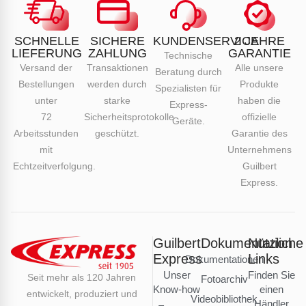
SCHNELLE
SICHERE
KUNDENSERVICE
2 JAHRE
LIEFERUNG
ZAHLUNG
GARANTIE
Technische
Versand der
Transaktionen
Alle unsere
Beratung durch
Bestellungen
werden durch
Produkte
Spezialisten für
unter
starke
haben die
Express-
72
Sicherheitsprotokolle
offizielle
Geräte.
Arbeitsstunden
geschützt.
Garantie des
mit
Unternehmens
Echtzeitverfolgung.
Guilbert
Express.
Guilbert
Dokumentation
Nützliche
Express
Links
Dokumentationen
Unser
Finden Sie
Seit mehr als 120 Jahren
Fotoarchiv
Know-how
einen
entwickelt, produziert und
Videobibliothek
Händler