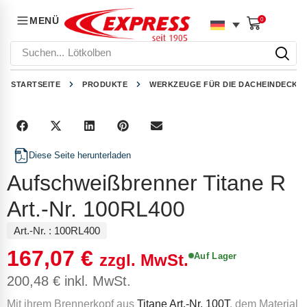
MENÜ
0
Suchen...
Lötkolben
STARTSEITE
PRODUKTE
WERKZEUGE FÜR DIE DACHEINDECKU
Diese Seite herunterladen
Aufschweißbrenner Titane R
Art.-Nr. 100RL400
Art.-Nr. :
100RL400
167,07
€
Auf Lager
zzgl. MwSt.
200,48
€
inkl. MwSt.
Mit ihrem Brennerkopf aus
Titane Art.-Nr. 100T
, dem Material