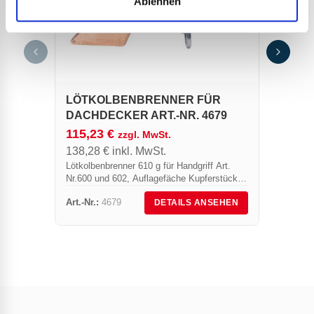
Ablehnen
SET 
6093
184,
221,
Set fü
LÖTKOLBENBRENNER FÜR
„Zweik
Art.-Nr
DACHDECKER ART.-NR. 4679
Gummis
115,23
€
zzgl. MwSt.
963/10
138,28
€
inkl. MwSt.
Nr. 684
Lötkolbenbrenner 610 g für Handgriff Art.
Nr.600 und 602, Auflagefäche Kupferstück
45 x 5 mm
Art.-Nr.:
4679
Art.-Nr.
DETAILS ANSEHEN