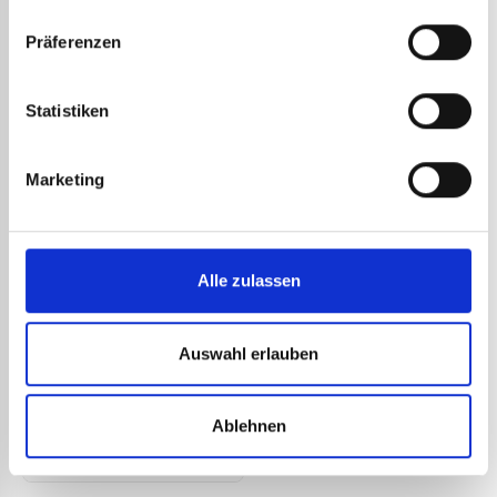
Präferenzen
Statistiken
Marketing
Alle zulassen
KUPFERSTÜCK ART.-NR. 672
Auswahl erlauben
FÜR EXPRESS-LÖTKOLBEN
39,58
€
zzgl. MwSt.
47,50
€
inkl. MwSt.
Ablehnen
Art.-Nr.:
672
DETAILS ANSEHEN