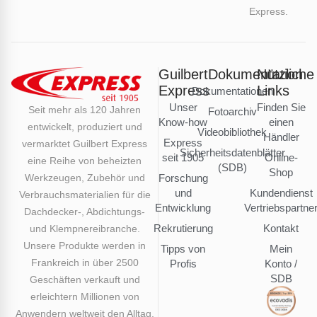
Express.
Guilbert
Dokumentation
Nützliche
Express
Links
Dokumentationen
Unser
Finden Sie
Seit mehr als 120 Jahren
Fotoarchiv
Know-how
einen
entwickelt, produziert und
Videobibliothek
Händler
Express
vermarktet Guilbert Express
Sicherheitsdatenblätter
seit 1905
Online-
eine Reihe von beheizten
(SDB)
Shop
Werkzeugen, Zubehör und
Forschung
und
Kundendienst
Verbrauchsmaterialien für die
Entwicklung
Vertriebspartne
Dachdecker-, Abdichtungs-
Rekrutierung
Kontakt
und Klempnereibranche.
Unsere Produkte werden in
Tipps von
Mein
Frankreich in über 2500
Profis
Konto /
SDB
Geschäften verkauft und
erleichtern Millionen von
Anwendern weltweit den Alltag.