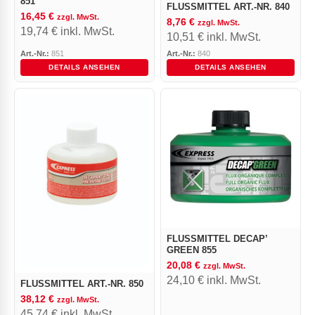
851
FLUSSMITTEL ART.-NR. 840
16,45
€
zzgl. MwSt.
8,76
€
zzgl. MwSt.
19,74
€
inkl. MwSt.
10,51
€
inkl. MwSt.
Art.-Nr.:
851
Art.-Nr.:
840
DETAILS ANSEHEN
DETAILS ANSEHEN
FLUSSMITTEL DECAP’
GREEN 855
20,08
€
zzgl. MwSt.
24,10
€
inkl. MwSt.
FLUSSMITTEL ART.-NR. 850
38,12
€
zzgl. MwSt.
45,74
€
inkl. MwSt.