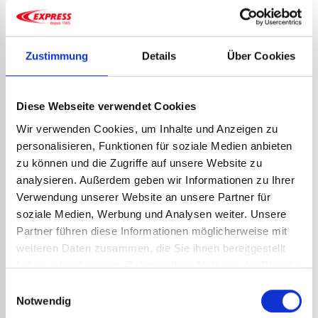
13,38
€
zzgl. MwSt.
16,06
€
inkl. MwSt.
Art.-Nr.:
1778
Art.-Nr.:
5421
DETAILS ANSEHEN
DETAILS ANSEHEN
Zustimmung
Details
Über Cookies
Diese Webseite verwendet Cookies
Wir verwenden Cookies, um Inhalte und Anzeigen zu
personalisieren, Funktionen für soziale Medien anbieten
zu können und die Zugriffe auf unsere Website zu
analysieren. Außerdem geben wir Informationen zu Ihrer
Verwendung unserer Website an unsere Partner für
soziale Medien, Werbung und Analysen weiter. Unsere
KUPFERSTÜCK ART.-NR. 648
KUPFERSTÜCK ART.-NR. 649
Partner führen diese Informationen möglicherweise mit
FÜR
FÜR EXPRESS-LÖTKOLBEN
weiteren Daten zusammen, die Sie ihnen bereitgestellt
DACHDECKERLÖTKOLBEN
41,82
€
zzgl. MwSt.
38,90
€
haben oder die sie im Rahmen Ihrer Nutzung der Dienste
zzgl. MwSt.
50,18
€
inkl. MwSt.
46,68
€
inkl. MwSt.
gesammelt haben.
Einwilligungsauswahl
Art.-Nr.:
648
Art.-Nr.:
649
Notwendig
DETAILS ANSEHEN
DETAILS ANSEHEN