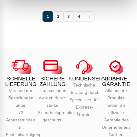
1
2
3
4
»
SCHNELLE
SICHERE
KUNDENSERVICE
2 JAHRE
LIEFERUNG
ZAHLUNG
GARANTIE
Technische
Versand der
Transaktionen
Alle unsere
Beratung durch
Bestellungen
werden durch
Produkte
Spezialisten für
unter
starke
haben die
Express-
72
Sicherheitsprotokolle
offizielle
Geräte.
Arbeitsstunden
geschützt.
Garantie des
mit
Unternehmens
Echtzeitverfolgung.
Guilbert