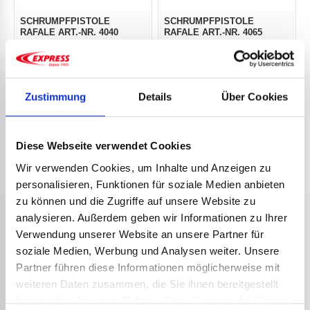
SCHRUMPFPISTOLE
SCHRUMPFPISTOLE
RAFALE ART.-NR. 4040
RAFALE ART.-NR. 4065
1 124,11
€
1 297,30
€
zzgl. MwSt.
zzgl. MwSt.
1 348,93
€
inkl. MwSt.
1 556,76
€
inkl. MwSt.
Art.-Nr.:
4040
Art.-Nr.:
4065
DETAILS ANSEHEN
DETAILS ANSEHEN
Zustimmung
Details
Über Cookies
Diese Webseite verwendet Cookies
Wir verwenden Cookies, um Inhalte und Anzeigen zu
personalisieren, Funktionen für soziale Medien anbieten
zu können und die Zugriffe auf unsere Website zu
analysieren. Außerdem geben wir Informationen zu Ihrer
Verwendung unserer Website an unsere Partner für
soziale Medien, Werbung und Analysen weiter. Unsere
SCHNELLE
SICHERE
KUNDENSERVICE
2 JAHRE
Partner führen diese Informationen möglicherweise mit
LIEFERUNG
ZAHLUNG
GARANTIE
Technische
weiteren Daten zusammen, die Sie ihnen bereitgestellt
Versand der
Transaktionen
Alle unsere
Beratung durch
haben oder die sie im Rahmen Ihrer Nutzung der Dienste
Bestellungen
werden durch
Produkte