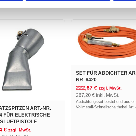
SET FÜR ABDICHTER ART
NR. 6420
222,67
€
zzgl. MwSt.
267,20
€
inkl. MwSt.
Abdichtungsset bestehend aus e
Vollmetall-Schnellschalthebel Art.-
TZSPITZEN ART.-NR.
640 mit Drehanschluss, einem
04 FÜR ELEKTRISCHE
Gummischlauch von 20 Metern Art
SLUFTPISTOLE
963/20S und einem Hochdruck-
24
€
Druckminderer 4 Bar Art.-Nr. 684R
zzgl. MwSt.
kann...