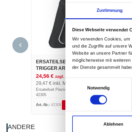
Zustimmung
Diese Webseite verwendet 
Wir verwenden Cookies, um I
und die Zugriffe auf unsere 
Website an unsere Partner fü
möglicherweise mit weiteren
ERSATEILSET PIEZO +
der Dienste gesammelt habe
TRIGGER ART.-NR. 42305
24,56
€
zzgl. MwSt.
Einwilligungsauswahl
29,47
€
inkl. MwSt.
Notwendig
Ersateilset Piezo + trigger Art.-NR.
42305
Art.-Nr.:
42305
DETAILS ANSEHEN
Ablehnen
ANDERE