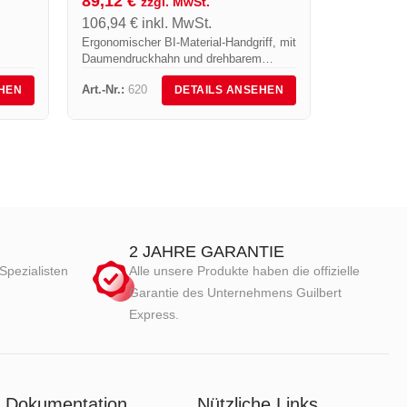
89,12
€
zzgl. MwSt.
Neuheit, die
106,94
€
inkl. MwSt.
erwerben k
Ergonomischer BI-Material-Handgriff, mit
Daumendruckhahn und drehbarem
Schlauchanschluss, Anschluss 3/8”
Art.-Nr.:
620
Art.-Nr.:
10
HEN
DETAILS ANSEHEN
links. Für TITAN' EXPRESS und
STAINLESS STEEL' EXPRESS
Brenner.
2 JAHRE GARANTIE
Spezialisten
Alle unsere Produkte haben die offizielle
Garantie des Unternehmens Guilbert
Express.
Dokumentation
Nützliche Links