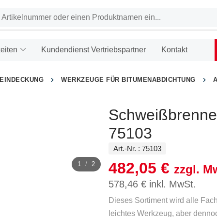
eiten
Kundendienst Vertriebspartner
Kontakt
HEINDECKUNG
WERKZEUGE FÜR BITUMENABDICHTUNG
Schweißbrenner
75103
Art.-Nr. :
75103
482,05
€
1
/
2
zzgl. M
578,46
€
inkl. MwSt.
Dieses Sortiment wird alle Fac
leichtes Werkzeug, aber dennoc