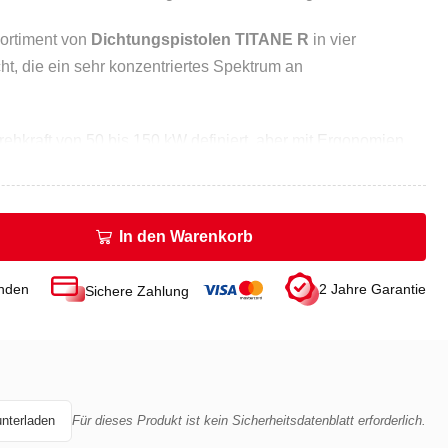
Sortiment von
Dichtungspistolen TITANE R
in vier
t, die ein sehr konzentriertes Spektrum an
ehkraft von 50 bis 150 kW definiert, aber mit Ergonomien,
nfigurationen entsprechen.
In den Warenkorb
men mit 50RL200: 50
200: 130
unden
2 Jahre Garantie
Sichere Zahlung
 50RL200: 3910
00: 521
unterladen
Für dieses Produkt ist kein Sicherheitsdatenblatt erforderlich.