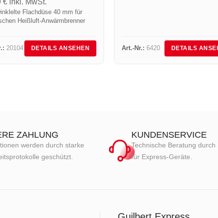
9
€
inkl. MwSt.
nklelte Flachdüse 40 mm für
ischen Heißluft-Anwärmbrenner
.:
20104
Art.-Nr.:
6420
DETAILS ANSEHEN
DETAILS ANSE
ERE ZAHLUNG
KUNDENSERVICE
tionen werden durch starke
Technische Beratung durch 
itsprotokolle geschützt.
für Express-Geräte.
Guilbert Express