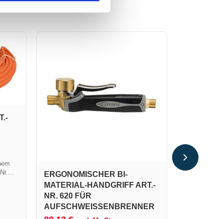
.-
STAINLE
BRENNE
100S
inem
54,21
€
Nr.
ERGONOMISCHER BI-
65,05
€
in
MATERIAL-HANDGRIFF ART.-
Entscheiden
.-Nr.
NR. 620 FÜR
Brennerkop
AUFSCHWEISSENBRENNER
Edelstahl fü
1. Er
Aufschweißb