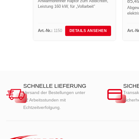
Anwärmbrenner Raptor zum Abdichten,
85,4
Leistung 160 kW, für „Vollarbeit“
Abgewi
elektr
Art.-Nr.:
1150
Art.-Nr
DETAILS ANSEHEN
SCHNELLE LIEFERUNG
SICH
Versand der Bestellungen unter
Transak
72 Arbeitsstunden mit
Sicherhe
Echtzeitverfolgung.