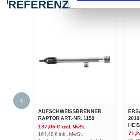
REFERENZEN
AUFSCHWEISSBRENNER R
ERSA
APTOR ART.-NR. 1150
201
HEIS
137,05
€
zzgl. MwSt.
71,
164,46
€
inkl. MwSt.