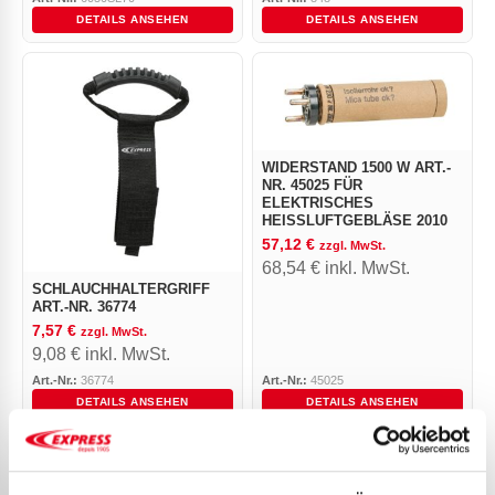
DETAILS ANSEHEN
DETAILS ANSEHEN
WIDERSTAND 1500 W ART.-
NR. 45025 FÜR
ELEKTRISCHES
HEISSLUFTGEBLÄSE 2010
57,12
€
zzgl. MwSt.
68,54
€
inkl. MwSt.
SCHLAUCHHALTERGRIFF
ART.-NR. 36774
7,57
€
zzgl. MwSt.
9,08
€
inkl. MwSt.
Art.-Nr.:
36774
Art.-Nr.:
45025
DETAILS ANSEHEN
DETAILS ANSEHEN