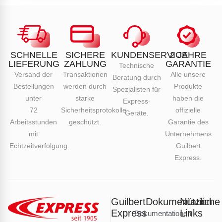
SCHNELLE
SICHERE
KUNDENSERVICE
2 JAHRE
LIEFERUNG
ZAHLUNG
GARANTIE
Technische
Versand der
Transaktionen
Alle unsere
Beratung durch
Bestellungen
werden durch
Produkte
Spezialisten für
unter
starke
haben die
Express-
72
Sicherheitsprotokolle
offizielle
Geräte.
Arbeitsstunden
geschützt.
Garantie des
mit
Unternehmens
Echtzeitverfolgung.
Guilbert
Express.
Guilbert
Dokumentation
Nützliche
Express
Links
Dokumentationen