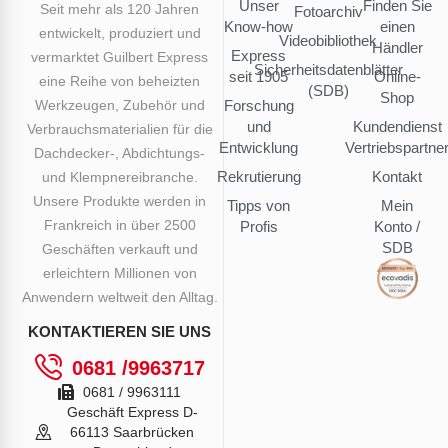
Unser
Finden Sie
Seit mehr als 120 Jahren
Fotoarchiv
Know-how
einen
entwickelt, produziert und
Videobibliothek
Händler
Express
vermarktet Guilbert Express
Sicherheitsdatenblätter
seit 1905
Online-
eine Reihe von beheizten
(SDB)
Shop
Werkzeugen, Zubehör und
Forschung
und
Kundendienst
Verbrauchsmaterialien für die
Entwicklung
Vertriebspartne
Dachdecker-, Abdichtungs-
Rekrutierung
Kontakt
und Klempnereibranche.
Unsere Produkte werden in
Tipps von
Mein
Frankreich in über 2500
Profis
Konto /
SDB
Geschäften verkauft und
erleichtern Millionen von
Anwendern weltweit den Alltag.
KONTAKTIEREN SIE UNS
0681 /9963717
0681 / 9963111
Geschäft Express D-
66113 Saarbrücken