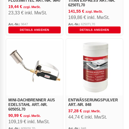
FLUSSMITTEL ART.-NR. 9647
ITAN’EXPRESS ART.-NR. 6
250TL70
19,44
€
zzgl. MwSt.
141,55
€
zzgl. MwSt.
23,33
€
inkl. MwSt.
169,86
€
inkl. MwSt.
Art.-Nr.:
9647
Art.-Nr.:
6250TL70
DETAILS ANSEHEN
DETAILS ANSEHEN
MINI-DACHBRENNER AUS
ENTWÄSSERUNGSPULVER
EDELSTAHL ART.-NR.
ART.-NR. 848
6050SL70
37,28
€
zzgl. MwSt.
90,99
€
zzgl. MwSt.
44,74
€
inkl. MwSt.
109,19
€
inkl. MwSt.
Art.-Nr.:
6050SL70
Art.-Nr.:
848