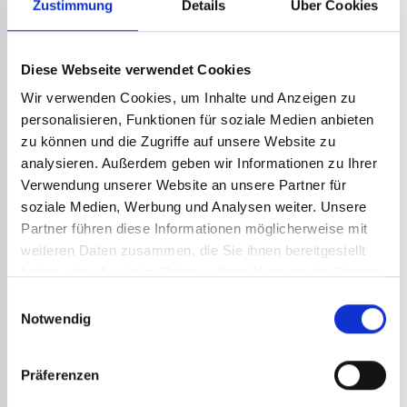
Zustimmung
Details
Über Cookies
Diese Webseite verwendet Cookies
SCHWEISSBRENNER T
Wir verwenden Cookies, um Inhalte und Anzeigen zu
ITANE R PIEZO ART.-NR. 7
personalisieren, Funktionen für soziale Medien anbieten
5100
GITTERBAND FÜR
DACHDECKERLÖTKOLBEN
293,58
€
zu können und die Zugriffe auf unsere Website zu
zzgl. MwSt.
ART.-NR. 16917
352,30
€
inkl. MwSt.
analysieren. Außerdem geben wir Informationen zu Ihrer
4,55
€
zzgl. MwSt.
Verwendung unserer Website an unsere Partner für
5,46
€
inkl. MwSt.
soziale Medien, Werbung und Analysen weiter. Unsere
Art.-Nr.:
16917
Art.-Nr.:
75100
Partner führen diese Informationen möglicherweise mit
DETAILS ANSEHEN
DETAILS ANSEHEN
weiteren Daten zusammen, die Sie ihnen bereitgestellt
haben oder die sie im Rahmen Ihrer Nutzung der Dienste
gesammelt haben.
Einwilligungsauswahl
Notwendig
Präferenzen