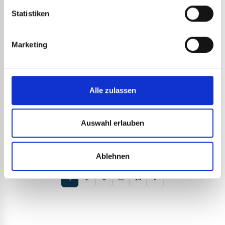
Statistiken
Marketing
5 GASDÜSEN (DÜSE +
Alle zulassen
DICHTUNG) ART.-NR. 36714
29,11
€
zzgl. MwSt.
34,93
€
inkl. MwSt.
Auswahl erlauben
Art.-Nr.:
36714
DETAILS ANSEHEN
Ablehnen
1
2
3
…
19
»