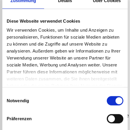
Zustimmung
Details
Über Cookies
Diese Webseite verwendet Cookies
SCHNELLE
SICHERE
KUNDENSERVICE
2 JAHRE
Wir verwenden Cookies, um Inhalte und Anzeigen zu
LIEFERUNG
ZAHLUNG
GARANTIE
Technische
personalisieren, Funktionen für soziale Medien anbieten
Versand der
Transaktionen
Alle unsere
Beratung durch
zu können und die Zugriffe auf unsere Website zu
Bestellungen
werden durch
Produkte
Spezialisten für
analysieren. Außerdem geben wir Informationen zu Ihrer
unter
starke
haben die
Express-
Verwendung unserer Website an unsere Partner für
72
Sicherheitsprotokolle
offizielle
Geräte.
soziale Medien, Werbung und Analysen weiter. Unsere
Arbeitsstunden
geschützt.
Garantie des
Partner führen diese Informationen möglicherweise mit
mit
Unternehmens
weiteren Daten zusammen, die Sie ihnen bereitgestellt
Echtzeitverfolgung.
Guilbert
haben oder die sie im Rahmen Ihrer Nutzung der Dienste
Express.
gesammelt haben.
Einwilligungsauswahl
Notwendig
Guilbert
Dokumentation
Nützliche
Präferenzen
Express
Links
Dokumentationen
Unser
Finden Sie