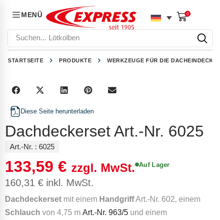
MENÜ
0
Suchen...
Lötkolben
STARTSEITE
PRODUKTE
WERKZEUGE FÜR DIE DACHEINDECKU
Diese Seite herunterladen
Dachdeckerset Art.-Nr. 6025
Art.-Nr. :
6025
133,59
€
Auf Lager
zzgl. MwSt.
160,31
€
inkl. MwSt.
Dachdeckerset
mit einem
Handgriff
Art.-Nr. 602, einem
Schlauch
von 4,75 m
Art.-Nr. 963/5
und einem