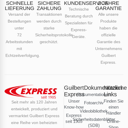
SCHNELLE
SICHERE
KUNDENSERVICE
2 JAHRE
LIEFERUNG
ZAHLUNG
GARANTIE
Technische
Versand der
Transaktionen
Alle unsere
Beratung durch
Bestellungen
werden durch
Produkte
Spezialisten für
unter
starke
haben die
Express-
72
Sicherheitsprotokolle
offizielle
Geräte.
Arbeitsstunden
geschützt.
Garantie des
mit
Unternehmens
Echtzeitverfolgung.
Guilbert
Express.
Guilbert
Dokumentation
Nützliche
Express
Links
Dokumentationen
Unser
Finden Sie
Seit mehr als 120 Jahren
Fotoarchiv
Know-how
einen
entwickelt, produziert und
Videobibliothek
Händler
Express
vermarktet Guilbert Express
Sicherheitsdatenblätter
seit 1905
Online-
eine Reihe von beheizten
(SDB)
Shop