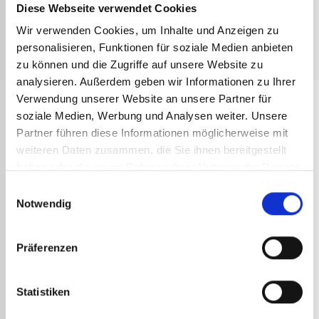
Diese Webseite verwendet Cookies
Technisches Datenblatt Schläuche
Wir verwenden Cookies, um Inhalte und Anzeigen zu
personalisieren, Funktionen für soziale Medien anbieten
Technisches Datenblatt Druckminderer
zu können und die Zugriffe auf unsere Website zu
analysieren. Außerdem geben wir Informationen zu Ihrer
Verwendung unserer Website an unsere Partner für
ANDERE
soziale Medien, Werbung und Analysen weiter. Unsere
REFERENZEN
Partner führen diese Informationen möglicherweise mit
weiteren Daten zusammen, die Sie ihnen bereitgestellt
haben oder die sie im Rahmen Ihrer Nutzung der Dienste
gesammelt haben.
Einwilligungsauswahl
Notwendig
Präferenzen
Statistiken
PREM