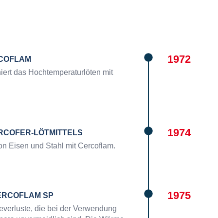
1972
COFLAM
niert das Hochtemperaturlöten mit
1974
RCOFER-LÖTMITTELS
on Eisen und Stahl mit Cercoflam.
1975
CERCOFLAM SP
everluste, die bei der Verwendung