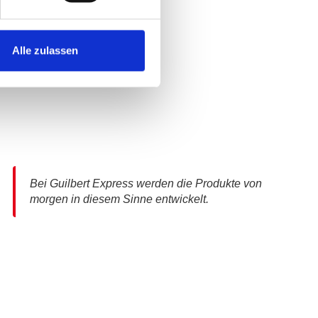
Lösungen
gemeinsam mit den
Nutzern testen und
Alle zulassen
validieren
Bei Guilbert Express werden die Produkte von
morgen in diesem Sinne entwickelt.