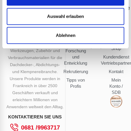
Guilbert
Dokumentation
Nützliche
Express
Links
Dokumentationen
Auswahl erlauben
Unser
Finden Sie
Seit mehr als 120 Jahren
Fotoarchiv
Know-how
einen
entwickelt, produziert und
Videobibliothek
Händler
Ablehnen
Express
vermarktet Guilbert Express
Sicherheitsdatenblätter
seit 1905
Online-
eine Reihe von beheizten
(SDB)
Shop
Werkzeugen, Zubehör und
Forschung
und
Kundendienst
Verbrauchsmaterialien für die
Entwicklung
Vertriebspartne
Dachdecker-, Abdichtungs-
Rekrutierung
Kontakt
und Klempnereibranche.
Unsere Produkte werden in
Tipps von
Mein
Frankreich in über 2500
Profis
Konto /
SDB
Geschäften verkauft und
erleichtern Millionen von
Anwendern weltweit den Alltag.
KONTAKTIEREN SIE UNS
0681 /9963717