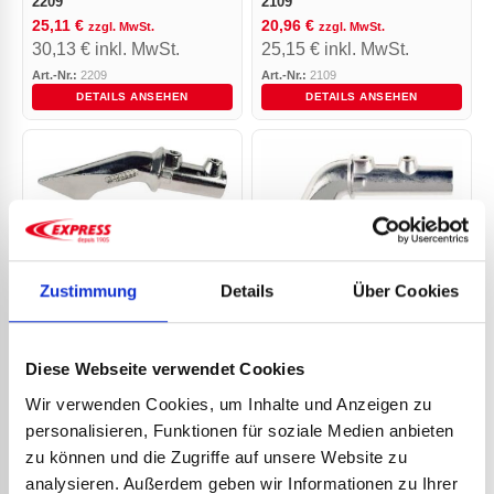
2209
2109
25,11
€
20,96
€
zzgl. MwSt.
zzgl. MwSt.
30,13
€
inkl. MwSt.
25,15
€
inkl. MwSt.
Art.-Nr.:
2209
Art.-Nr.:
2109
DETAILS ANSEHEN
DETAILS ANSEHEN
MESSINGSTÜCK ART.-NR.
2309
49,38
€
zzgl. MwSt.
Zustimmung
Details
Über Cookies
59,26
€
inkl. MwSt.
MESSINGSTÜCK ART.-NR.
2409
65,20
€
zzgl. MwSt.
Diese Webseite verwendet Cookies
78,24
€
inkl. MwSt.
Art.-Nr.:
2309
Art.-Nr.:
2409
Wir verwenden Cookies, um Inhalte und Anzeigen zu
DETAILS ANSEHEN
DETAILS ANSEHEN
personalisieren, Funktionen für soziale Medien anbieten
zu können und die Zugriffe auf unsere Website zu
analysieren. Außerdem geben wir Informationen zu Ihrer