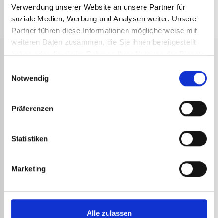
Verwendung unserer Website an unsere Partner für
soziale Medien, Werbung und Analysen weiter. Unsere
Partner führen diese Informationen möglicherweise mit
weiteren Daten zusammen, die Sie ihnen bereitgestellt
haben oder die sie im Rahmen Ihrer Nutzung der Dienste
gesammelt haben.
Einwilligungsauswahl
Notwendig
SCHNELLE
SICHERE
KUNDENSERVICE
2 JAHRE
LIEFERUNG
ZAHLUNG
GARANTIE
Technische
Versand der
Transaktionen
Alle unsere
Präferenzen
Beratung durch
Bestellungen
werden durch
Produkte
Spezialisten für
unter
starke
haben die
Express-
Statistiken
72
Sicherheitsprotokolle
offizielle
Geräte.
Arbeitsstunden
geschützt.
Garantie des
mit
Unternehmens
Marketing
Echtzeitverfolgung.
Guilbert
Express.
Alle zulassen