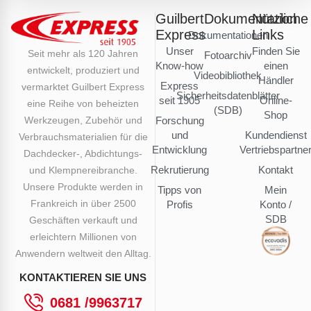
Guilbert
Dokumentation
Nützliche
Express
Links
Dokumentationen
Unser
Finden Sie
Seit mehr als 120 Jahren
Fotoarchiv
Know-how
einen
entwickelt, produziert und
Videobibliothek
Händler
Express
vermarktet Guilbert Express
Sicherheitsdatenblätter
seit 1905
Online-
eine Reihe von beheizten
(SDB)
Shop
Werkzeugen, Zubehör und
Forschung
und
Kundendienst
Verbrauchsmaterialien für die
Entwicklung
Vertriebspartne
Dachdecker-, Abdichtungs-
Rekrutierung
Kontakt
und Klempnereibranche.
Unsere Produkte werden in
Tipps von
Mein
Frankreich in über 2500
Profis
Konto /
SDB
Geschäften verkauft und
erleichtern Millionen von
Anwendern weltweit den Alltag.
KONTAKTIEREN SIE UNS
0681 /9963717