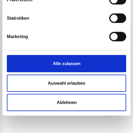
Statistiken
Marketing
SCHNELLE
SICHERE
KUNDENSERVICE
2 JAHRE
LIEFERUNG
ZAHLUNG
GARANTIE
Technische
Alle zulassen
Versand der
Transaktionen
Alle unsere
Beratung durch
Bestellungen
werden durch
Produkte
Spezialisten für
unter
starke
haben die
Express-
Auswahl erlauben
72
Sicherheitsprotokolle
offizielle
Geräte.
Arbeitsstunden
geschützt.
Garantie des
mit
Unternehmens
Ablehnen
Echtzeitverfolgung.
Guilbert
Express.