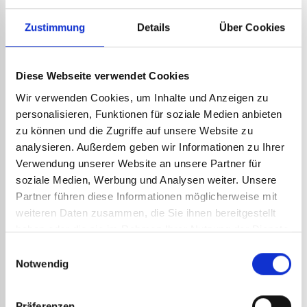
DETAILS ANSEHEN
DETAILS ANSEHEN
Zustimmung
Details
Über Cookies
Diese Webseite verwendet Cookies
Wir verwenden Cookies, um Inhalte und Anzeigen zu
personalisieren, Funktionen für soziale Medien anbieten
zu können und die Zugriffe auf unsere Website zu
analysieren. Außerdem geben wir Informationen zu Ihrer
Verwendung unserer Website an unsere Partner für
soziale Medien, Werbung und Analysen weiter. Unsere
ELEKTRISCHER
LÖTKOLBEN HRT 75 W ART.-
Partner führen diese Informationen möglicherweise mit
NR. 109
weiteren Daten zusammen, die Sie ihnen bereitgestellt
87,43
€
zzgl. MwSt.
haben oder die sie im Rahmen Ihrer Nutzung der Dienste
104,92
€
inkl. MwSt.
gesammelt haben.
Art.-Nr.:
109
Einwilligungsauswahl
DETAILS ANSEHEN
Notwendig
Präferenzen