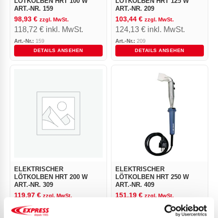
LÖTKOLBEN HRT 100 W
LÖTKOLBEN HRT 125 W
ART.-NR. 159
ART.-NR. 209
98,93
€
103,44
€
zzgl. MwSt.
zzgl. MwSt.
118,72
€
inkl. MwSt.
124,13
€
inkl. MwSt.
Art.-Nr.:
159
Art.-Nr.:
209
DETAILS ANSEHEN
DETAILS ANSEHEN
ELEKTRISCHER
ELEKTRISCHER
LÖTKOLBEN HRT 200 W
LÖTKOLBEN HRT 250 W
ART.-NR. 309
ART.-NR. 409
119,97
€
151,19
€
zzgl. MwSt.
zzgl. MwSt.
143,96
€
inkl. MwSt.
181,43
€
inkl. MwSt.
Art.-Nr.:
309
Art.-Nr.:
409