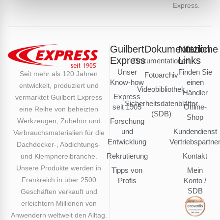
Express.
Guilbert
Dokumentation
Nützliche
Express
Links
Dokumentationen
Unser
Finden Sie
Seit mehr als 120 Jahren
Fotoarchiv
Know-how
einen
entwickelt, produziert und
Videobibliothek
Händler
Express
vermarktet Guilbert Express
Sicherheitsdatenblätter
seit 1905
Online-
eine Reihe von beheizten
(SDB)
Shop
Werkzeugen, Zubehör und
Forschung
und
Kundendienst
Verbrauchsmaterialien für die
Entwicklung
Vertriebspartne
Dachdecker-, Abdichtungs-
Rekrutierung
Kontakt
und Klempnereibranche.
Unsere Produkte werden in
Tipps von
Mein
Frankreich in über 2500
Profis
Konto /
SDB
Geschäften verkauft und
erleichtern Millionen von
Anwendern weltweit den Alltag.