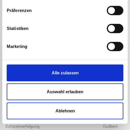
DETAILS ANSEHEN
Präferenzen
Statistiken
Marketing
Alle zulassen
SCHNELLE
SICHERE
KUNDENSERVICE
2 JAHRE
LIEFERUNG
ZAHLUNG
GARANTIE
Technische
Versand der
Transaktionen
Alle unsere
Beratung durch
Auswahl erlauben
Bestellungen
werden durch
Produkte
Spezialisten für
unter
starke
haben die
Express-
72
Sicherheitsprotokolle
offizielle
Geräte.
Ablehnen
Arbeitsstunden
geschützt.
Garantie des
mit
Unternehmens
Echtzeitverfolgung.
Guilbert