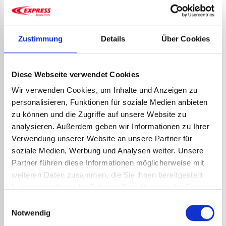
RAFALE
205,41
€
zzgl. MwSt.
246,49
€
inkl. MwSt.
Art.-Nr.:
35088
Art.-Nr.:
35244
Zustimmung
Details
Über Cookies
DETAILS ANSEHEN
DETAILS ANSEHEN
Diese Webseite verwendet Cookies
Wir verwenden Cookies, um Inhalte und Anzeigen zu
personalisieren, Funktionen für soziale Medien anbieten
zu können und die Zugriffe auf unsere Website zu
analysieren. Außerdem geben wir Informationen zu Ihrer
Verwendung unserer Website an unsere Partner für
soziale Medien, Werbung und Analysen weiter. Unsere
Partner führen diese Informationen möglicherweise mit
PIEZO 35242 FÜR
weiteren Daten zusammen, die Sie ihnen bereitgestellt
SCHRUMPFPISTOLE
RAFALE
haben oder die sie im Rahmen Ihrer Nutzung der Dienste
17,30
€
zzgl. MwSt.
gesammelt haben.
Einwilligungsauswahl
20,76
€
inkl. MwSt.
Notwendig
Art.-Nr.:
35242