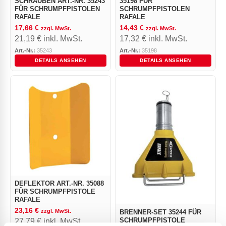
SCHRAUBEN ART.-NR. 35243
35198 FÜR
FÜR SCHRUMPFPISTOLEN
SCHRUMPFPISTOLEN
RAFALE
RAFALE
17,66
€
14,43
€
zzgl. MwSt.
zzgl. MwSt.
21,19
€
inkl. MwSt.
17,32
€
inkl. MwSt.
Art.-Nr.:
35243
Art.-Nr.:
35198
DETAILS ANSEHEN
DETAILS ANSEHEN
DEFLEKTOR ART.-NR. 35088
FÜR SCHRUMPFPISTOLE
RAFALE
23,16
€
zzgl. MwSt.
BRENNER-SET 35244 FÜR
SCHRUMPFPISTOLE
27,79
€
inkl. MwSt.