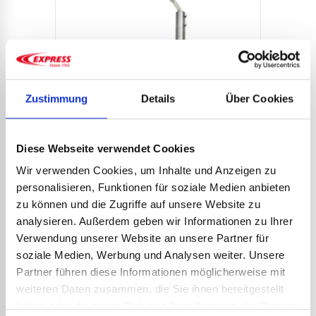
Zustimmung
Details
Über Cookies
ELE
HRT 
Diese Webseite verwendet Cookies
98,9
Wir verwenden Cookies, um Inhalte und Anzeigen zu
118,
personalisieren, Funktionen für soziale Medien anbieten
Der sc
ELEKTRISCHER LÖTKOLBEN
zu können und die Zugriffe auf unsere Website zu
Widers
erlaubt
HRT 75 W ART.-NR. 109
analysieren. Außerdem geben wir Informationen zu Ihrer
intensi
87,43
€
Verwendung unserer Website an unsere Partner für
zzgl. MwSt.
Lötkol
104,92
€
inkl. MwSt.
soziale Medien, Werbung und Analysen weiter. Unsere
Schweiß
Der schnelle und energiesparende
Partner führen diese Informationen möglicherweise mit
Widerstand dieses Präzisions-Lötkolbens
weiteren Daten zusammen, die Sie ihnen bereitgestellt
erlaubt dank seiner Verkapselung eine
haben oder die sie im Rahmen Ihrer Nutzung der Dienste
Art.-Nr.:
109
Art.-Nr.
DETAILS ANSEHEN
intensive Nutzung. Dieser elektrische