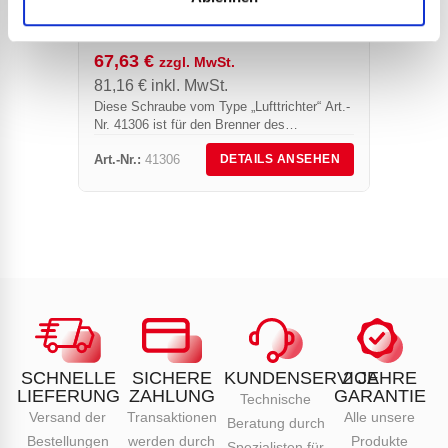
LUFTTRICHTER ART.-NR. 41306
Schrum
bestim
FÜR BRENNER 624
67,63
€
zzgl. MwSt.
81,16
€
inkl. MwSt.
Diese Schraube vom Type „Lufttrichter“ Art.-
Nr. 41306 ist für den Brenner des
Bitumenchmelzgeräts bestimmt Art.-Nr. 624.
Art.-Nr.:
41306
Art.-Nr.
DETAILS ANSEHEN
SCHNELLE
SICHERE
KUNDENSERVICE
2 JAHRE
LIEFERUNG
ZAHLUNG
GARANTIE
Technische
Versand der
Transaktionen
Alle unsere
Beratung durch
Bestellungen
werden durch
Produkte
Spezialisten für