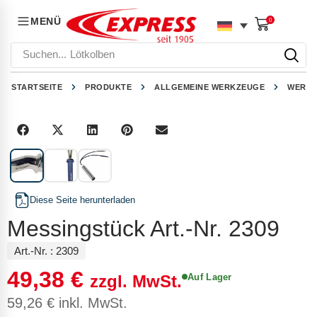
MENÜ
0
Suchen...
Lötkolben
STARTSEITE
PRODUKTE
ALLGEMEINE WERKZEUGE
WERKZ
1
/
3
Diese Seite herunterladen
Messingstück Art.-Nr. 2309
Art.-Nr. :
2309
49,38
€
Auf Lager
zzgl. MwSt.
59,26
€
inkl. MwSt.