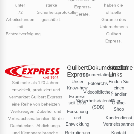
unter
starke
haben die
Express-
72
Sicherheitsprotokolle
offizielle
Geräte.
Arbeitsstunden
geschützt.
Garantie des
mit
Unternehmens
Echtzeitverfolgung.
Guilbert
Express.
Guilbert
Dokumentation
Nützliche
Express
Links
Dokumentationen
Unser
Finden Sie
Seit mehr als 120 Jahren
Fotoarchiv
Know-how
einen
entwickelt, produziert und
Videobibliothek
Händler
Express
vermarktet Guilbert Express
Sicherheitsdatenblätter
seit 1905
Online-
eine Reihe von beheizten
(SDB)
Shop
Werkzeugen, Zubehör und
Forschung
und
Kundendienst
Verbrauchsmaterialien für die
Entwicklung
Vertriebspartne
Dachdecker-, Abdichtungs-
Rekrutierung
Kontakt
und Klempnereibranche.