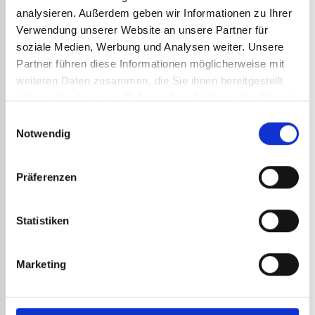
REFERENZEN
analysieren. Außerdem geben wir Informationen zu Ihrer
Verwendung unserer Website an unsere Partner für
soziale Medien, Werbung und Analysen weiter. Unsere
Partner führen diese Informationen möglicherweise mit
weiteren Daten zusammen, die Sie ihnen bereitgestellt
haben oder die sie im Rahmen Ihrer Nutzung der Dienste
gesammelt haben.
Einwilligungsauswahl
Notwendig
Präferenzen
LUFT
FÜR 
67,6
Statistiken
TRÄGER-STATIV ART.-NR. 5463
81,1
FÜR BITUMENSCHMELZGERÄT
Diese S
Nr. 413
96,16
€
zzgl. MwSt.
Marketing
Bitume
115,39
€
inkl. MwSt.
Stativ für Brenner Art.-Nr. 614 Dieses Stativ
ist aus vergütetem Stahl. Es wird mit