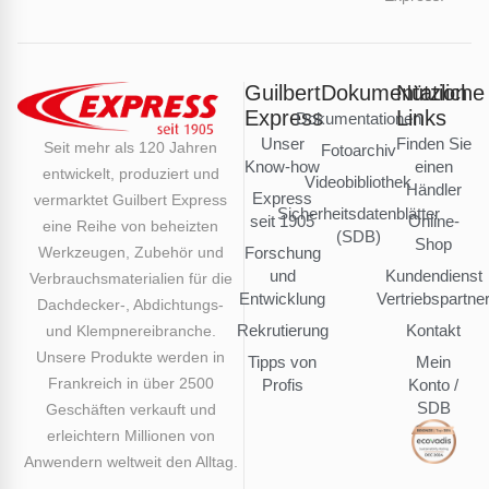
Guilbert
Dokumentation
Nützliche
Express
Links
Dokumentationen
Unser
Finden Sie
Seit mehr als 120 Jahren
Fotoarchiv
Know-how
einen
entwickelt, produziert und
Videobibliothek
Händler
Express
vermarktet Guilbert Express
Sicherheitsdatenblätter
seit 1905
Online-
eine Reihe von beheizten
(SDB)
Shop
Werkzeugen, Zubehör und
Forschung
und
Kundendienst
Verbrauchsmaterialien für die
Entwicklung
Vertriebspartne
Dachdecker-, Abdichtungs-
Rekrutierung
Kontakt
und Klempnereibranche.
Unsere Produkte werden in
Tipps von
Mein
Frankreich in über 2500
Profis
Konto /
SDB
Geschäften verkauft und
erleichtern Millionen von
Anwendern weltweit den Alltag.