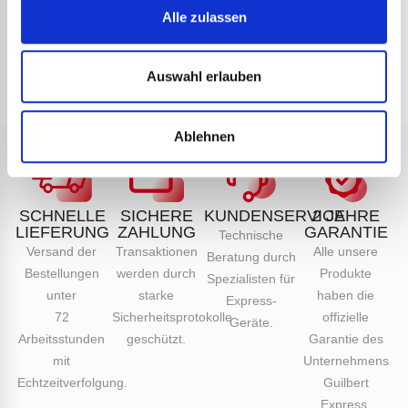
„Befestigungsschrauben“ für den Brenner
Alle zulassen
Art.-Nr.:
5463
Art.-Nr.
DETAILS ANSEHEN
Art.-Nr. 614 geliefert. Technische Daten
Höhe (mm):...
Auswahl erlauben
Ablehnen
SCHNELLE
SICHERE
KUNDENSERVICE
2 JAHRE
LIEFERUNG
ZAHLUNG
GARANTIE
Technische
Versand der
Transaktionen
Alle unsere
Beratung durch
Bestellungen
werden durch
Produkte
Spezialisten für
unter
starke
haben die
Express-
72
Sicherheitsprotokolle
offizielle
Geräte.
Arbeitsstunden
geschützt.
Garantie des
mit
Unternehmens
Echtzeitverfolgung.
Guilbert
Express.