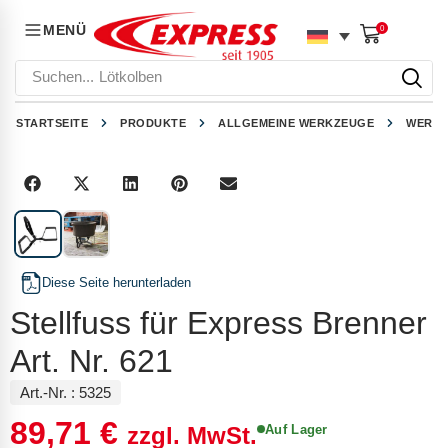
MENÜ
0
Suchen...
Lötkolben
STARTSEITE
PRODUKTE
ALLGEMEINE WERKZEUGE
WERKZ
1
/
2
Diese Seite herunterladen
Stellfuss für Express Brenner
Art. Nr. 621
Art.-Nr. :
5325
89,71
€
Auf Lager
zzgl. MwSt.