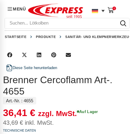
MENÜ
0
Suchen...
Lötkolben
STARTSEITE
PRODUKTE
SANITÄR- UND KLEMPNERWERKZEUGE
Diese Seite herunterladen
Brenner Cercoflamm Art-.
4655
Art.-Nr. :
4655
36,41
€
Auf Lager
zzgl. MwSt.
43,69
€
inkl. MwSt.
TECHNISCHE DATEN