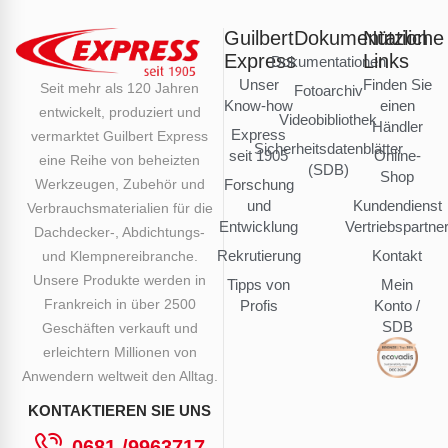
Guilbert
Dokumentation
Nützliche
Express
Links
Dokumentationen
Unser
Finden Sie
Seit mehr als 120 Jahren
Fotoarchiv
Know-how
einen
entwickelt, produziert und
Videobibliothek
Händler
Express
vermarktet Guilbert Express
Sicherheitsdatenblätter
seit 1905
Online-
eine Reihe von beheizten
(SDB)
Shop
Werkzeugen, Zubehör und
Forschung
und
Kundendienst
Verbrauchsmaterialien für die
Entwicklung
Vertriebspartne
Dachdecker-, Abdichtungs-
Rekrutierung
Kontakt
und Klempnereibranche.
Unsere Produkte werden in
Tipps von
Mein
Frankreich in über 2500
Profis
Konto /
SDB
Geschäften verkauft und
erleichtern Millionen von
Anwendern weltweit den Alltag.
KONTAKTIEREN SIE UNS
0681 /9963717