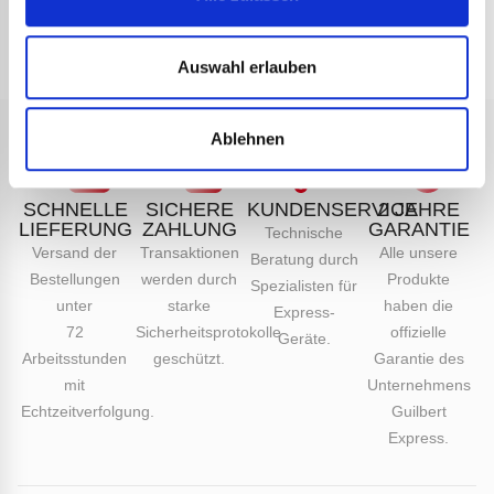
Auswahl erlauben
Ablehnen
SCHNELLE
SICHERE
KUNDENSERVICE
2 JAHRE
LIEFERUNG
ZAHLUNG
GARANTIE
Technische
Versand der
Transaktionen
Alle unsere
Beratung durch
Bestellungen
werden durch
Produkte
Spezialisten für
unter
starke
haben die
Express-
72
Sicherheitsprotokolle
offizielle
Geräte.
Arbeitsstunden
geschützt.
Garantie des
mit
Unternehmens
Echtzeitverfolgung.
Guilbert
Express.