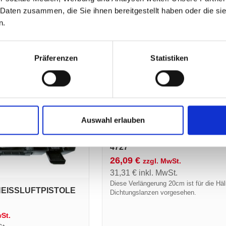
Heißluft-Anwärmbrenner
 Daten zusammen, die Sie ihnen bereitgestellt haben oder die s
n.
Art.-Nr.:
20103
DETAILS ANSEHEN
DETAILS A
Präferenzen
Statistiken
Auswahl erlauben
VERLANGERÜNG 20CM ART.
4727
26,09
€
zzgl. MwSt.
31,31
€
inkl. MwSt.
Diese Verlängerung 20cm ist für die Hä
EISSLUFTPISTOLE A
Dichtungslanzen vorgesehen.
wSt.