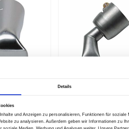
Details
ART.-NR. 20102
ERSATZSPITZEN ART.-NR. 20
CHE
FÜR ELEKTRISCHE
OLE
Cookies
HEISSLUFTPISTOLE
t.
71,24
€
zzgl. MwSt.
nhalte und Anzeigen zu personalisieren, Funktionen für soziale
.
85,49
€
inkl. MwSt.
Website zu analysieren. Außerdem geben wir Informationen zu I
ektrischen Heißluft-
Abgewinklelte Flachdüse 20mm für elek
r soziale Medien, Werbung und Analysen weiter. Unsere Partner