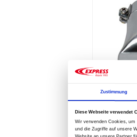
Zustimmung
ERSATZSPITZEN 
FÜR ELEKTRIS
HEISSLUFTPIST
Diese Webseite verwendet 
60,27
€
zzgl. MwS
Wir verwenden Cookies, um I
72,32
€
inkl. MwSt
und die Zugriffe auf unsere 
Flachdüse 40mm für el
Website an unsere Partner fü