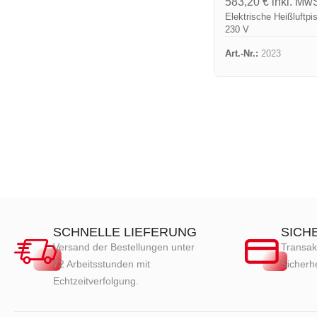
583,20
€
inkl. MwS
Elektrische Heißluftpi
230 V
Art.-Nr.:
2023
SCHNELLE LIEFERUNG
SICH
Versand der Bestellungen unter
Transak
72 Arbeitsstunden mit
Sicherhe
Echtzeitverfolgung.