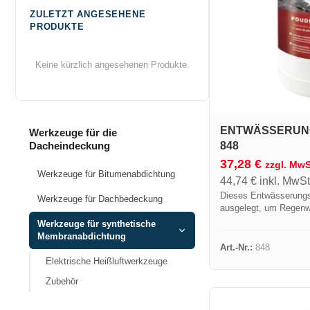
ZULETZT ANGESEHENE
PRODUKTE
Keine kürzlich angesehenen Produkte.
ENTWÄSSERUNG
Werkzeuge für die
Dacheindeckung
848
37,28
€
zzgl. MwS
Werkzeuge für Bitumenabdichtung
44,74
€
inkl. MwSt
Dieses Entwässerungsp
Werkzeuge für Dachbedeckung
ausgelegt, um Regenw
aufzusaugen und zurüc
Werkzeuge für synthetische
Abdichtungsvorgänge m
Membranabdichtung
Art.-Nr.:
848
Elektrische Heißluftwerkzeuge
Zubehör