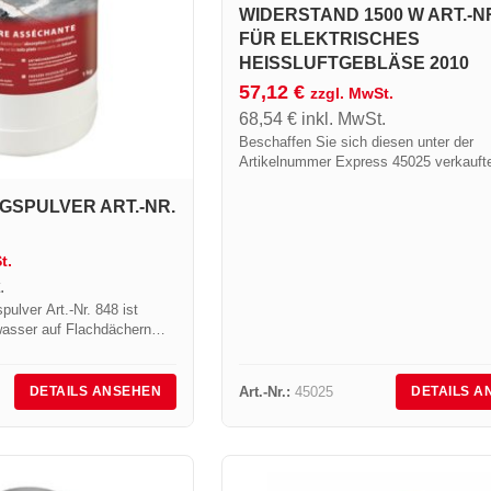
WIDERSTAND 1500 W ART.-NR
FÜR ELEKTRISCHES
HEISSLUFTGEBLÄSE 2010
57,12
€
zzgl. MwSt.
68,54
€
inkl. MwSt.
Beschaffen Sie sich diesen unter der
Artikelnummer Express 45025 verkauft
Widerstand Art.-Nr. 45025 mit einer Lei
1500 W, der Bauteil des elektrischen
SPULVER ART.-NR.
Heißluftgebläses Art.-Nr....
t.
.
ulver Art.-Nr. 848 ist
asser auf Flachdächern
kzuhalten, wo vor Arbeiten
it Asphalt notwendig sind.
Art.-Nr.:
45025
DETAILS ANSEHEN
DETAILS A