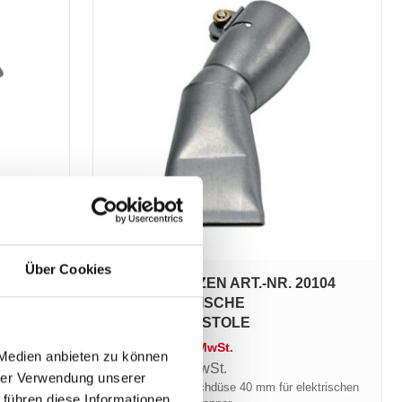
Über Cookies
ERSATZSPITZEN ART.-NR. 20104
103
FÜR ELEKTRISCHE
HEISSLUFTPISTOLE
71,24
€
zzgl. MwSt.
 Medien anbieten zu können
85,49
€
inkl. MwSt.
hrer Verwendung unserer
Abgewinklelte Flachdüse 40 mm für elektrischen
trischen
 führen diese Informationen