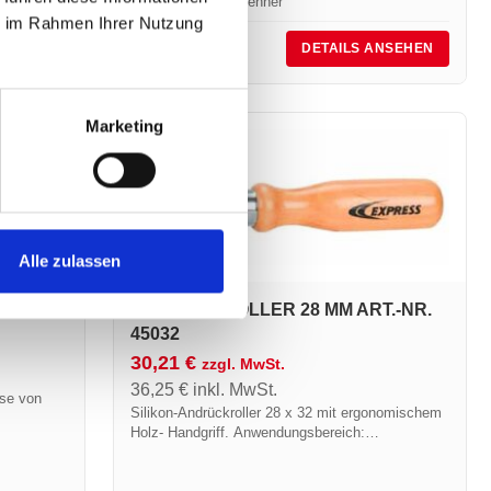
Heißluft-Anwärmbrenner
ie im Rahmen Ihrer Nutzung
Art.-Nr.:
20104
NSEHEN
DETAILS ANSEHEN
Marketing
Alle zulassen
NR.
ANDRÜCKROLLER 28 MM ART.-NR.
45032
30,21
€
zzgl. MwSt.
36,25
€
inkl. MwSt.
lse von
Silikon-Andrückroller 28 x 32 mit ergonomischem
Holz- Handgriff. Anwendungsbereich:
Überdeckung durch Schweißen.