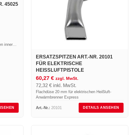
. 45025
en inneren
stung von
ERSATZSPITZEN ART.-NR. 20101
FÜR ELEKTRISCHE
HEISSLUFTPISTOLE
60,27
€
zzgl. MwSt.
72,32
€
inkl. MwSt.
Flachdüse 20 mm für elektrischen Heißluft-
Anwärmbrenner Express
Art.-Nr.:
20101
NSEHEN
DETAILS ANSEHEN