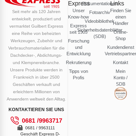
Express
Links
Dokumentationen
Unser
Finden Sie
Seit mehr als 120 Jahren
Fotoarchiv
Know-how
einen
entwickelt, produziert und
Videobibliothek
Händler
Express
vermarktet Guilbert Express
Sicherheitsdatenblätter
seit 1905
Online-
eine Reihe von beheizten
(SDB)
Shop
Werkzeugen, Zubehör und
Forschung
und
Kundendienst
Verbrauchsmaterialien für die
Entwicklung
Vertriebspartne
Dachdecker-, Abdichtungs-
Rekrutierung
Kontakt
und Klempnereibranche.
Unsere Produkte werden in
Tipps von
Mein
Frankreich in über 2500
Profis
Konto /
SDB
Geschäften verkauft und
erleichtern Millionen von
Anwendern weltweit den Alltag.
KONTAKTIEREN SIE UNS
0681 /9963717
0681 / 9963111
Geschäft Express D-