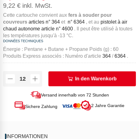
9,22
€
inkl. MwSt.
Cette cartouche convient aux
fers à souder pour
couvreurs
articles n° 364
et
n° 6364
, et au
pistolet à air
chaud autonome article n° 4600
.
Il peut être utilisé à toutes
les températures jusqu'à -13 °C.
DONNÉES TECHNIQUES
Énergie : Pentane + Butane + Propane
Poids (g) : 60
Produits Express associés : Numéro d'article
364
/
6364
.
In den Warenkorb
Versand innerhalb von 72 Stunden
2 Jahre Garantie
Sichere Zahlung
INFORMATIONEN