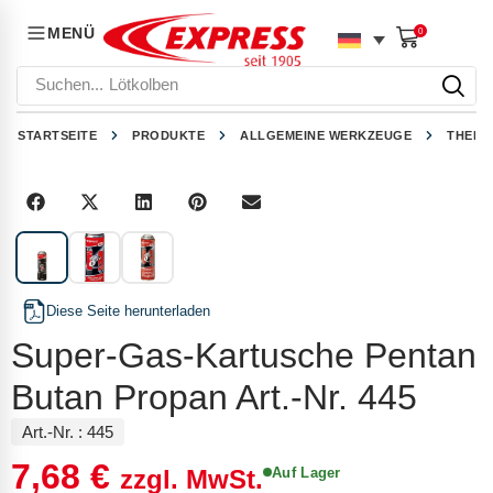
MENÜ
0
Suchen...
Lötkolben
STARTSEITE
PRODUKTE
ALLGEMEINE WERKZEUGE
THERM
1
/
3
Diese Seite herunterladen
Super-Gas-Kartusche Pentan
Butan Propan Art.-Nr. 445
Art.-Nr. :
445
7,68
€
Auf Lager
zzgl. MwSt.