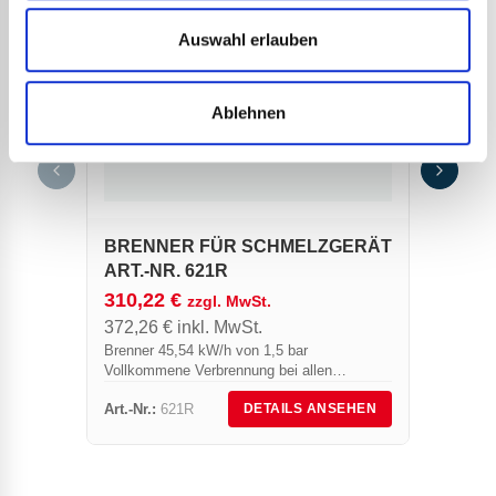
Auswahl erlauben
Ablehnen
ELE
HRT 
119,
143,
Der sc
BRENNER FÜR SCHMELZGERÄT
Widers
erlaubt
ART.-NR. 621R
intensi
310,22
€
zzgl. MwSt.
Lötkol
372,26
€
inkl. MwSt.
Schweiß
Brenner 45,54 kW/h von 1,5 bar
Vollkommene Verbrennung bei allen
Betriebszuständen, einschließlich der der
Art.-Nr.:
621R
Art.-Nr.
DETAILS ANSEHEN
stark reduzierten Ausstöße der Zündflamme.
Dieser Brenner wird mit einer Kabeltülle...