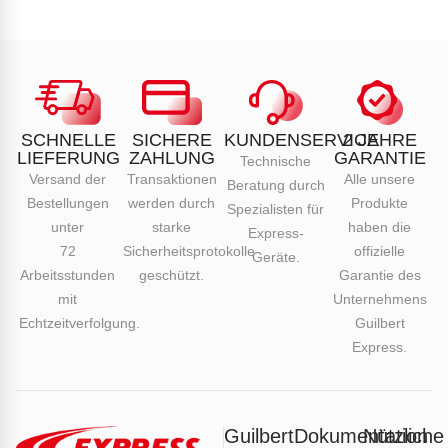
SCHNELLE
SICHERE
KUNDENSERVICE
2 JAHRE
LIEFERUNG
ZAHLUNG
GARANTIE
Technische
Versand der
Transaktionen
Alle unsere
Beratung durch
Bestellungen
werden durch
Produkte
Spezialisten für
unter
starke
haben die
Express-
72
Sicherheitsprotokolle
offizielle
Geräte.
Arbeitsstunden
geschützt.
Garantie des
mit
Unternehmens
Echtzeitverfolgung.
Guilbert
Express.
Guilbert
Dokumentation
Nützliche