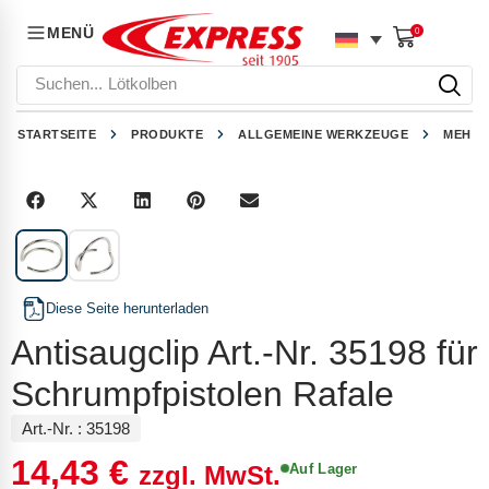
MENÜ
0
Suchen...
Lötkolben
STARTSEITE
PRODUKTE
ALLGEMEINE WERKZEUGE
MEHRZ
1
/
2
Diese Seite herunterladen
Antisaugclip Art.-Nr. 35198 für
Schrumpfpistolen Rafale
Art.-Nr. :
35198
14,43
€
Auf Lager
zzgl. MwSt.