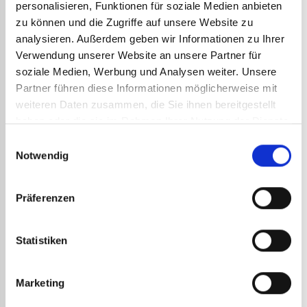
personalisieren, Funktionen für soziale Medien anbieten
ANDERE
REFERENZEN
zu können und die Zugriffe auf unsere Website zu
analysieren. Außerdem geben wir Informationen zu Ihrer
Verwendung unserer Website an unsere Partner für
soziale Medien, Werbung und Analysen weiter. Unsere
Partner führen diese Informationen möglicherweise mit
weiteren Daten zusammen, die Sie ihnen bereitgestellt
haben oder die sie im Rahmen Ihrer Nutzung der Dienste
gesammelt haben.
Einwilligungsauswahl
Notwendig
SPAR
Präferenzen
FÜR 
293,
Statistiken
352,
Sparfl
THERMOPERFORATOR
Nr. 622
Marketing
MULCHFOLIE GAS ART. 201
199,50
€
zzgl. MwSt.