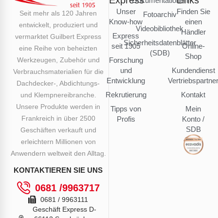
Express
Links
Dokumentationen
Unser
Finden Sie
Seit mehr als 120 Jahren
Fotoarchiv
Know-how
einen
entwickelt, produziert und
Videobibliothek
Händler
Express
vermarktet Guilbert Express
Sicherheitsdatenblätter
seit 1905
Online-
eine Reihe von beheizten
(SDB)
Shop
Werkzeugen, Zubehör und
Forschung
und
Kundendienst
Verbrauchsmaterialien für die
Entwicklung
Vertriebspartne
Dachdecker-, Abdichtungs-
Rekrutierung
Kontakt
und Klempnereibranche.
Unsere Produkte werden in
Tipps von
Mein
Frankreich in über 2500
Profis
Konto /
SDB
Geschäften verkauft und
erleichtern Millionen von
Anwendern weltweit den Alltag.
KONTAKTIEREN SIE UNS
0681 /9963717
0681 / 9963111
Geschäft Express D-