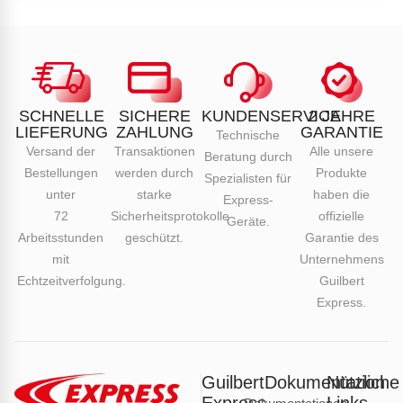
SCHNELLE
SICHERE
KUNDENSERVICE
2 JAHRE
LIEFERUNG
ZAHLUNG
GARANTIE
Technische
Versand der
Transaktionen
Alle unsere
Beratung durch
Bestellungen
werden durch
Produkte
Spezialisten für
unter
starke
haben die
Express-
72
Sicherheitsprotokolle
offizielle
Geräte.
Arbeitsstunden
geschützt.
Garantie des
mit
Unternehmens
Echtzeitverfolgung.
Guilbert
Express.
Guilbert
Dokumentation
Nützliche