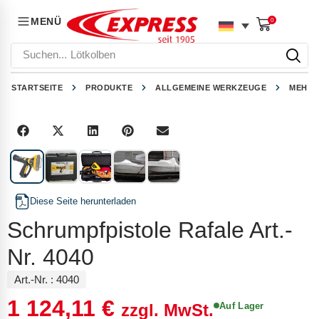
MENÜ
0
Suchen...
Lötkolben
STARTSEITE
PRODUKTE
ALLGEMEINE WERKZEUGE
MEHRZ
1
/
5
Diese Seite herunterladen
Schrumpfpistole Rafale Art.-
Nr. 4040
Art.-Nr. :
4040
1 124,11
€
Auf Lager
zzgl. MwSt.