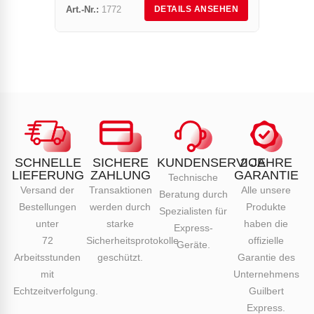
Art.-Nr.:
1772
Art.-Nr.
DETAILS ANSEHEN
SCHNELLE
SICHERE
KUNDENSERVICE
2 JAHRE
LIEFERUNG
ZAHLUNG
GARANTIE
Technische
Versand der
Transaktionen
Alle unsere
Beratung durch
Bestellungen
werden durch
Produkte
Spezialisten für
unter
starke
haben die
Express-
72
Sicherheitsprotokolle
offizielle
Geräte.
Arbeitsstunden
geschützt.
Garantie des
mit
Unternehmens
Echtzeitverfolgung.
Guilbert
Express.