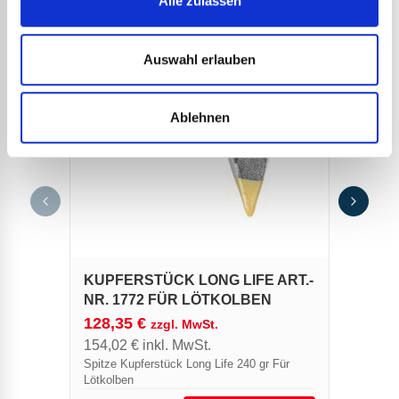
Alle zulassen
Auswahl erlauben
Ablehnen
SCHW
APTO
Schwei
geboge
für Ar
Leistu
KUPFERSTÜCK LONG LIFE ART.-
NR. 1772 FÜR LÖTKOLBEN
128,35
€
zzgl. MwSt.
154,02
€
inkl. MwSt.
Spitze Kupferstück Long Life 240 gr Für
Lötkolben