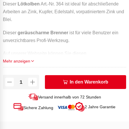
Dieser
Lötkolben
Art.-Nr. 364 ist ideal für abschließende
Arbeiten an Zink, Kupfer, Edelstahl, vorpatiniertem Zink und
Blei.
Dieser
geräuscharme Brenner
ist für viele Benutzer ein
unverzichtbares Profi-Werkzeug.
Auf unserer Webseite können Sie diesen
Mehr anzeigen
Kartuschenlötkolben
auch in einem Metalltransportkoffer
mit 2 Gaskartuschen unter der
Art.-Nr. 6364
bestellen.
In den Warenkorb
Technische Daten
Versand innerhalb von 72 Stunden
2 Jahre Garantie
Sichere Zahlung
Leistung (kW) bei 2 Bar: 1,3
Durchfluss in g/h bei 2 Bar: 94
Max. Lötstücktemperatur (°C): 600