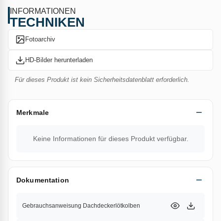
Betriebsdauer (Min.): 70
INFORMATIONEN
Gesamtgewicht (Gr.): 1.230
TECHNIKEN
Fotoarchiv
HD-Bilder herunterladen
Für dieses Produkt ist kein Sicherheitsdatenblatt erforderlich.
Merkmale
Keine Informationen für dieses Produkt verfügbar.
Dokumentation
Gebrauchsanweisung Dachdeckerlötkolben