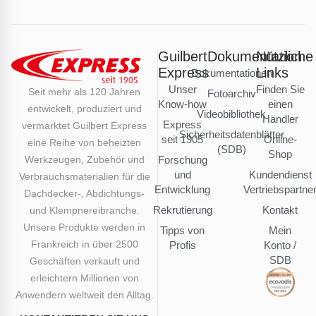
Guilbert
Dokumentation
Nützliche
Express
Links
Dokumentationen
Unser
Finden Sie
Seit mehr als 120 Jahren
Fotoarchiv
Know-how
einen
entwickelt, produziert und
Videobibliothek
Händler
Express
vermarktet Guilbert Express
Sicherheitsdatenblätter
seit 1905
Online-
eine Reihe von beheizten
(SDB)
Shop
Werkzeugen, Zubehör und
Forschung
und
Kundendienst
Verbrauchsmaterialien für die
Entwicklung
Vertriebspartne
Dachdecker-, Abdichtungs-
Rekrutierung
Kontakt
und Klempnereibranche.
Unsere Produkte werden in
Tipps von
Mein
Frankreich in über 2500
Profis
Konto /
SDB
Geschäften verkauft und
erleichtern Millionen von
Anwendern weltweit den Alltag.