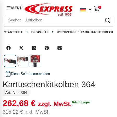
MENÜ
0
Suchen...
Lötkolben
STARTSEITE
PRODUKTE
WERKZEUGE FÜR DIE DACHEINDECKU
1
/
3
Diese Seite herunterladen
Kartuschenlötkolben 364
Art.-Nr. :
364
262,68
€
Auf Lager
zzgl. MwSt.
315,22
€
inkl. MwSt.