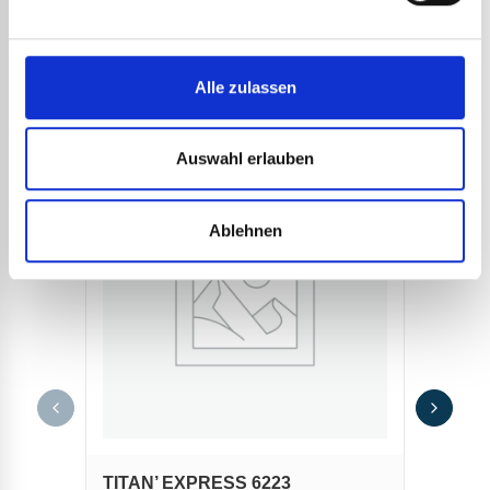
ANDERE
REFERENZEN
Alle zulassen
Auswahl erlauben
Ablehnen
ABDI
STEE
227,
273,
Dieser
TITAN’ EXPRESS 6223
Steel’