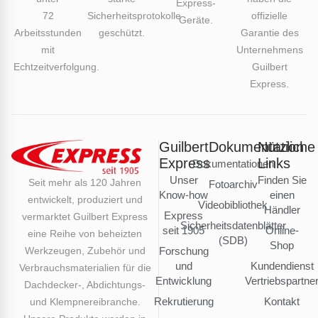
Express-
72
Sicherheitsprotokolle
offizielle
Geräte.
Arbeitsstunden
geschützt.
Garantie des
mit
Unternehmens
Echtzeitverfolgung.
Guilbert
Express.
Guilbert
Dokumentation
Nützliche
Express
Links
Dokumentationen
Unser
Finden Sie
Seit mehr als 120 Jahren
Fotoarchiv
Know-how
einen
entwickelt, produziert und
Videobibliothek
Händler
Express
vermarktet Guilbert Express
Sicherheitsdatenblätter
seit 1905
Online-
eine Reihe von beheizten
(SDB)
Shop
Werkzeugen, Zubehör und
Forschung
und
Kundendienst
Verbrauchsmaterialien für die
Entwicklung
Vertriebspartne
Dachdecker-, Abdichtungs-
Rekrutierung
Kontakt
und Klempnereibranche.