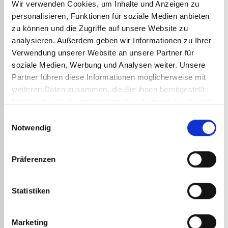
Wir verwenden Cookies, um Inhalte und Anzeigen zu
personalisieren, Funktionen für soziale Medien anbieten
zu können und die Zugriffe auf unsere Website zu
analysieren. Außerdem geben wir Informationen zu Ihrer
Verwendung unserer Website an unsere Partner für
soziale Medien, Werbung und Analysen weiter. Unsere
Partner führen diese Informationen möglicherweise mit
weiteren Daten zusammen, die Sie ihnen bereitgestellt
ABRO
haben oder die sie im Rahmen Ihrer Nutzung der Dienste
gesammelt haben.
51,8
Einwilligungsauswahl
Notwendig
62,1
Spezie
ANZUNDER ART.-NR. 5460
Präferenzen
11,47
€
zzgl. MwSt.
13,76
€
inkl. MwSt.
Statistiken
Anzunder mit 5 Ersatzsteinen
Art.-Nr.:
5460
Art.-Nr.
DETAILS ANSEHEN
Marketing