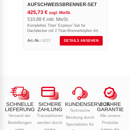
Brenner
AUFSCHWEISSBRENNER-SET
Nr. L4
425,73
€
zzgl. MwSt.
Schnel
510,88
€
inkl. MwSt.
10 Mete
einem 
Komplettes Titan’ Express’-Set für
Dachdecker mit 2 Titan-Brennerköpfen Art.-
Nr.150T & 50T.
Art.-Nr.:
6223
Art.-Nr.
DETAILS ANSEHEN
SCHNELLE
SICHERE
KUNDENSERVICE
2 JAHRE
LIEFERUNG
ZAHLUNG
GARANTIE
Technische
Versand der
Transaktionen
Alle unsere
Beratung durch
Bestellungen
werden durch
Produkte
Spezialisten für
unter
starke
haben die