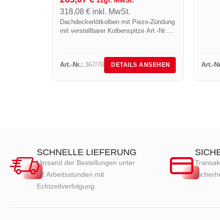
zzgl. MwSt.
318,08
€
inkl. MwSt.
Dachdeckerlötkolben mit Piezo-Zündung
mit verstellbarer Kolbenspitze Art.-Nr.
780 Seine Spritzdüse eignet sich für die
Bearbeitung von Zink, vorpatiniertem
Zink, Blei. Es handelt sich um ein...
Art.-Nr.:
367/78
Art.-Nr
DETAILS ANSEHEN
SCHNELLE LIEFERUNG
SICH
Versand der Bestellungen unter
Transak
72 Arbeitsstunden mit
Sicherhe
Echtzeitverfolgung.