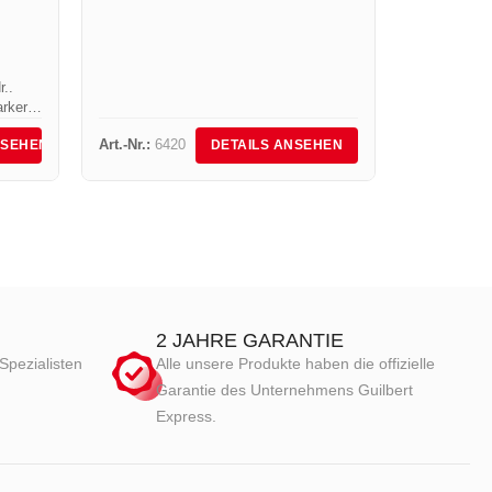
Hochleistun
963/20S und einem Hochdruck-
Druckminderer 4 Bar Art.-Nr. 684R1. Er
kann...
r..
arker
Art.-Nr.:
6420
Art.-Nr.:
15
NSEHEN
DETAILS ANSEHEN
ie
..
2 JAHRE GARANTIE
Spezialisten
Alle unsere Produkte haben die offizielle
Garantie des Unternehmens Guilbert
Express.