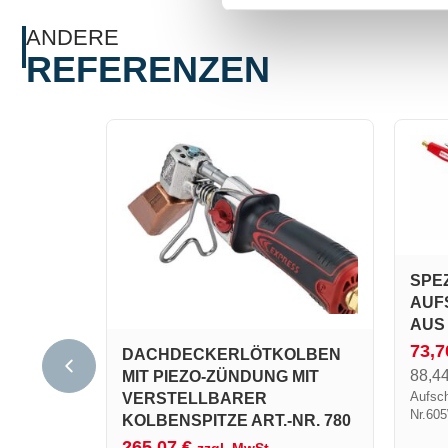
Brenner.
ANDERE
REFERENZEN
SPEZ
AUF
US S
73,
DACHDECKERLÖTKOLBEN
88,4
MIT PIEZO-ZÜNDUNG MIT
Aufsch
VERSTELLBARER
Nr.60
KOLBENSPITZE ART.-NR. 780
Stab 
265,07
€