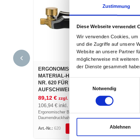
Zustimmung
Diese Webseite verwendet 
Wir verwenden Cookies, um I
und die Zugriffe auf unsere 
Website an unsere Partner fü
möglicherweise mit weiteren
der Dienste gesammelt habe
ERGONOMISCHER BI-
ALU
MATERIAL-HANDGRIFF ART.-
ART.
Einwilligungsauswahl
NR. 620 FÜR
AUF
Notwendig
AUFSCHWEISSENBRENNER
99,
89,12
€
zzgl. MwSt.
118,
106,94
€
inkl. MwSt.
Alumin
Daume
Ergonomischer BI-Material-Handgriff, mit
TITAN
Daumendruckhahn und drehbarem
STEEL
Schlauchanschluss, Anschluss 3/8”
Ablehnen
Art.-Nr.:
620
Art.-Nr
DETAILS ANSEHEN
links. Für TITAN' EXPRESS und
STAINLESS STEEL' EXPRESS