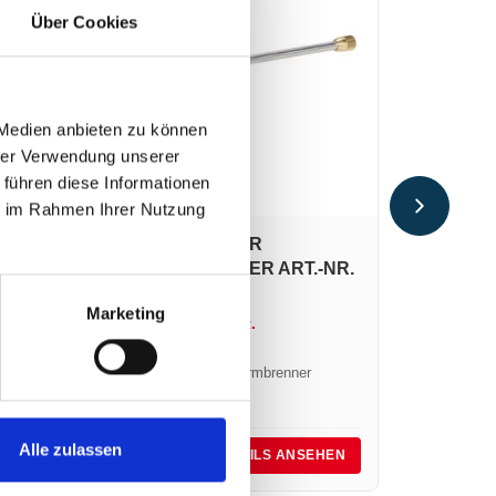
Über Cookies
 Medien anbieten zu können
ROHR 60
hrer Verwendung unserer
ANWÄRM
 führen diese Informationen
L600
ie im Rahmen Ihrer Nutzung
50,66
€
ROHR 400 MM FÜR
60,79
€
in
-NR.
ANWÄRMBRENNER ART.-NR.
Rohr 600 m
L400
Marketing
46,77
€
zzgl. MwSt.
56,12
€
inkl. MwSt.
Rohr 400 mm für Anwärmbrenner
Alle zulassen
Art.-Nr.:
L400
Art.-Nr.:
L6
HEN
DETAILS ANSEHEN