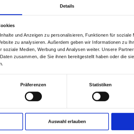
Details
Cookies
nhalte und Anzeigen zu personalisieren, Funktionen für soziale
Website zu analysieren. Außerdem geben wir Informationen zu I
r soziale Medien, Werbung und Analysen weiter. Unsere Partner
 Daten zusammen, die Sie ihnen bereitgestellt haben oder die s
n.
MINIUM-HANDGRIFF
ROHR 130 MM FÜR
-NR. 640 FÜR
ANWÄRMBRENNER ART.
SCHWEISSENBRENNER
L200
Präferenzen
Statistiken
06
€
40,27
€
zzgl. MwSt.
zzgl. MwSt.
87
€
inkl. MwSt.
48,32
€
inkl. MwSt.
ium-Handgriff, mit
Rohr 130 mm für Anwärmbrenner
ndruckhahn und drehbarem für
' EXPRESS et STAINLESS
' EXPRESS Brenner.
Auswahl erlauben
.:
640
Art.-Nr.:
L200
DETAILS ANSEHEN
DETAILS ANSE