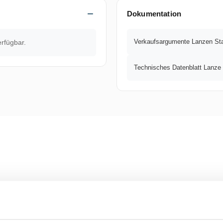
Flammenlänge (in mm): 550
Dokumentation
Durchmesser ? Flamme (in mm)
Verkaufsargumente Lanzen Sta
erfügbar.
Gewicht (in g): 111,5
Technisches Datenblatt Lanze 
Energie: Propangas