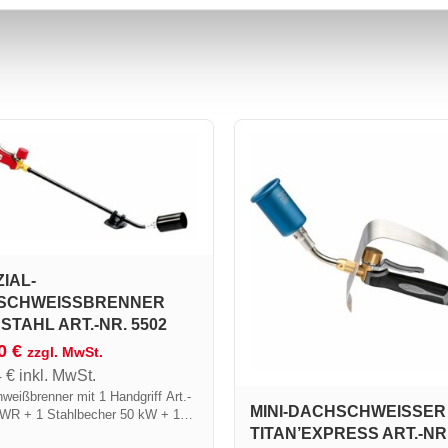
IAL-
SCHWEISSBRENNER A
TAHL ART.-NR. 5502
70
€
zzgl. MwSt.
4
€
inkl. MwSt.
weißbrenner mit 1 Handgriff Art.-
MINI-DACHSCHWEISSER T
5WR + 1 Stahlbecher 50 kW + 1
ITAN’EXPRESS ART.-NR. 
500 mm.