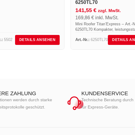
250TL70
141,55
€
zzgl. MwSt.
169,86
€
inkl. MwSt.
Mini Roofer Titan’Express – Art.-N
6250TL70 Kompakter, leistungsst
Dachbrenner für Abdichtungs- und
.:
5502
Art.-Nr.:
6250TL70
DETAILS ANSEHEN
DETAILS A
Dacharbeiten Der Mini Roofer
Titan’Express wurde speziell für d
Anforderungen von Fachleuten im.
ERE ZAHLUNG
KUNDENSERVICE
tionen werden durch starke
Technische Beratung durch 
itsprotokolle geschützt.
für Express-Geräte.