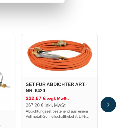
SET FÜR ABDICHTER ART.-
NR. 6420
BRENNER
222,67
€
zzgl. MwSt.
150T FÜ
267,20
€
inkl. MwSt.
AUFSCH
Abdichtungsset bestehend aus einem
102,01
€
Vollmetall-Schnellschalthebel Art.-Nr.
122,41
€
i
640 mit Drehanschluss, einem
6
Titan-Brenn
Gummischlauch von 20 Metern Art.-Nr.