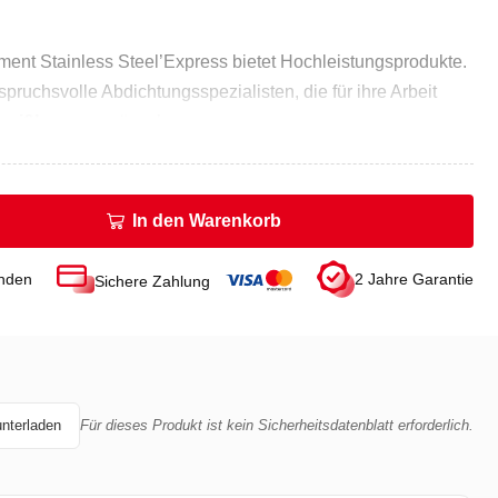
iment Stainless Steel’Express bietet Hochleistungsprodukte.
spruchsvolle Abdichtungsspezialisten, die für ihre Arbeit
weißbrenner
wünschen.
ungsfähiges sowie ultraleichtes Modell.
In den Warenkorb
unden
2 Jahre Garantie
Sichere Zahlung
r: 1358
 2716
unterladen
Für dieses Produkt ist kein Sicherheitsdatenblatt erforderlich.
40