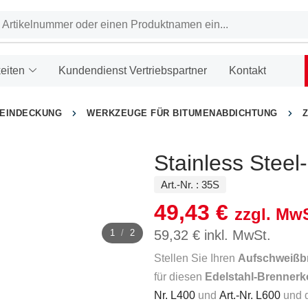
eiten
Kundendienst Vertriebspartner
Kontakt
HEINDECKUNG
WERKZEUGE FÜR BITUMENABDICHTUNG
Stainless Stee
Art.-Nr. :
35S
49,43
€
zzgl. MwS
1
/
2
59,32
€
inkl. MwSt.
Stellen Sie Ihren
Aufschweißb
für diesen
Edelstahl-Brennerk
Nr. L400
und
Art.-Nr. L600
und 