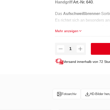
Handgriff
Art.-Nr. 640
.
Das
Aufschweißbrenner
-Sort
Es richtet sich an besonders an
besonders leistungsstarke
Sch
Mehr anzeigen
Extrem widerstands- und leist
TECHNISCHE DATEN
Leistung (in kW) bei 1,5 bar: 19
Versand innerhalb von 72 St
Leistung (in kW) bei 4 bar: 37
Verbrauch (in g/Std.) bei 1,5 ba
Verbrauch (in g/Std.) bei 4 bar:
Fotoarchiv
HD-Bilder her
Durchmesser ? Düse (in mm): 