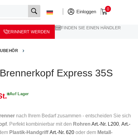
0
Einloggen
FINDEN SIE EINEN HÄNDLER
ERINNERT WERDEN
ZUBEHÖR
l-Brennerkopf Express 35S
Auf Lager
t.
renner
nach Ihrem Bedarf zusammen - entscheiden Sie sich
opf
. Perfekt kombinierbar mit den
Rohren
Art.-Nr. L200
,
Art.-
dem
Plastik-Handgriff
Art.-Nr. 620
oder dem
Metall-