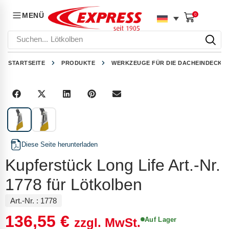
MENÜ
0
Suchen...
Lötkolben
STARTSEITE
PRODUKTE
WERKZEUGE FÜR DIE DACHEINDECKU
1
/
2
Diese Seite herunterladen
Kupferstück Long Life Art.-Nr.
1778 für Lötkolben
Art.-Nr. :
1778
136,55
€
Auf Lager
zzgl. MwSt.