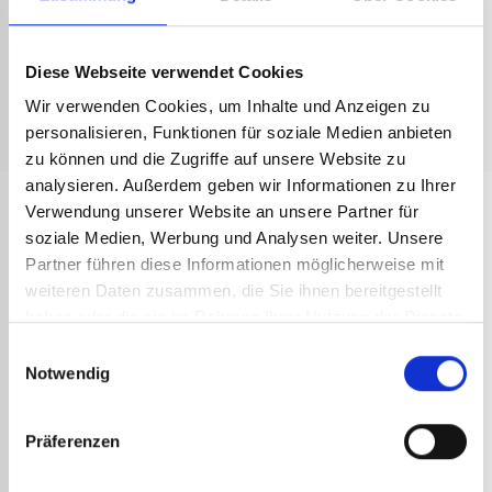
Verkaufsprospekt Lötspitze Long Life 1778
Technisches Datenblatt Lötspitzen
Diese Webseite verwendet Cookies
Dachdeckerlötkolben
Wir verwenden Cookies, um Inhalte und Anzeigen zu
Verkaufsargumente Lötspitzen Longue durée
personalisieren, Funktionen für soziale Medien anbieten
zu können und die Zugriffe auf unsere Website zu
analysieren. Außerdem geben wir Informationen zu Ihrer
Verwendung unserer Website an unsere Partner für
ANDERE
soziale Medien, Werbung und Analysen weiter. Unsere
REFERENZEN
Partner führen diese Informationen möglicherweise mit
weiteren Daten zusammen, die Sie ihnen bereitgestellt
haben oder die sie im Rahmen Ihrer Nutzung der Dienste
gesammelt haben.
Einwilligungsauswahl
Notwendig
Präferenzen