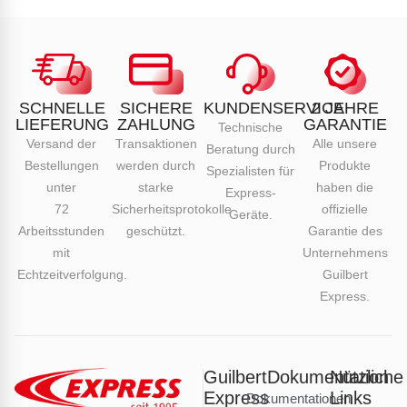
SCHNELLE
SICHERE
KUNDENSERVICE
2 JAHRE
LIEFERUNG
ZAHLUNG
GARANTIE
Technische
Versand der
Transaktionen
Alle unsere
Beratung durch
Bestellungen
werden durch
Produkte
Spezialisten für
unter
starke
haben die
Express-
72
Sicherheitsprotokolle
offizielle
Geräte.
Arbeitsstunden
geschützt.
Garantie des
mit
Unternehmens
Echtzeitverfolgung.
Guilbert
Express.
Guilbert
Dokumentation
Nützliche
Express
Links
Dokumentationen