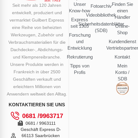
Unser
Finden Sie
Seit mehr als 120 Jahren
Fotoarchiv
Know-how
einen
entwickelt, produziert und
Videobibliothek
Händler
Express
vermarktet Guilbert Express
Sicherheitsdatenblätter
seit 1905
Online-
eine Reihe von beheizten
(SDB)
Shop
Werkzeugen, Zubehör und
Forschung
und
Kundendienst
Verbrauchsmaterialien für die
Entwicklung
Vertriebspartne
Dachdecker-, Abdichtungs-
Rekrutierung
Kontakt
und Klempnereibranche.
Unsere Produkte werden in
Tipps von
Mein
Frankreich in über 2500
Profis
Konto /
SDB
Geschäften verkauft und
erleichtern Millionen von
Anwendern weltweit den Alltag.
KONTAKTIEREN SIE UNS
0681 /9963717
0681 / 9963111
Geschäft Express D-
66113 Saarbrücken