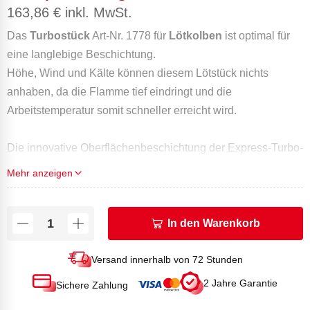
163,86
€
inkl. MwSt.
Das
Turbostück
Art-Nr. 1778 für
Lötkolben
ist optimal für
eine langlebige Beschichtung.
Höhe, Wind und Kälte können diesem Lötstück nichts
anhaben, da die Flamme tief eindringt und die
Arbeitstemperatur somit schneller erreicht wird.
Die innovative Oberflächenbeschichtung der Express-Turbo-
Lötstücke "Long Life" sorgt für eine Betriebsdauer, die 5 Mal
Mehr anzeigen
länger als die der üblichen Lötkolbenstücke ist. Diese
Lötstücke erfordern die Einhaltung bestimmter Regeln bei
der Verwendung:
In den Warenkorb
Nicht klopfen.
Nicht abfeilen.
Versand innerhalb von 72 Stunden
Nicht überhitzen.
2 Jahre Garantie
Sichere Zahlung
Nicht plötzlich in kaltes Wasser tauchen... Dann würde die