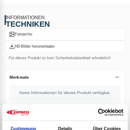
einzigartige Oberflächenbeschichtung beschädigt, die für
ihre außergewöhnliche Betriebsdauer sorgt.
INFORMATIONEN
TECHNIKEN
Eine leichte Wartung des Lötstücks mit dem
Salmiakstein
Art.-Nr. 9641
oder Art.-Nr. reicht.
Fotoarchiv
HD-Bilder herunterladen
Für dieses Produkt ist kein Sicherheitsdatenblatt erforderlich.
TECHNISCHE DATEN
Gewicht (g): 233
Maße Lötstück (mm): 35 x 3,5
Merkmale
Keine Informationen für dieses Produkt verfügbar.
Dokumentation
Zustimmung
Details
Über Cookies