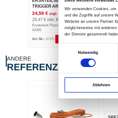
ERSATEILSET PIEZO +
Diese Webseite verwendet 
TRIGGER ART.-NR. 42305
Wir verwenden Cookies, um I
24,56
€
zzgl. MwSt.
und die Zugriffe auf unsere 
29,47
€
inkl. MwSt.
Website an unsere Partner fü
Ersateilset Piezo + trigger Art.-NR.
möglicherweise mit weiteren
42305
der Dienste gesammelt habe
Art.-Nr.:
42305
DETAILS ANSEHEN
Einwilligungsauswahl
Notwendig
ANDERE
REFERENZEN
Ablehnen
SPEZ