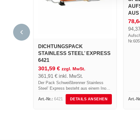
AUF
US S
78,
94,3
Aufsch
Nr.60
DICHTUNGSPACK
Stab 
STAINLESS STEEL’ EXPRESS
6421
301,59
€
zzgl. MwSt.
361,91
€
inkl. MwSt.
Der Pack Schweißbrenner Stainless
Steel’ Express besteht aus einem Inox-
Brennerkopf Art.-Nr.100S, einem Rohr
Art.-Nr.:
6421
Art.-Nr
DETAILS ANSEHEN
Art.-Nr. L400, einem Metallgriff Art.-Nr.
640 mit Drehanschluss. Zu dieser
Ausstattung kommen noch...