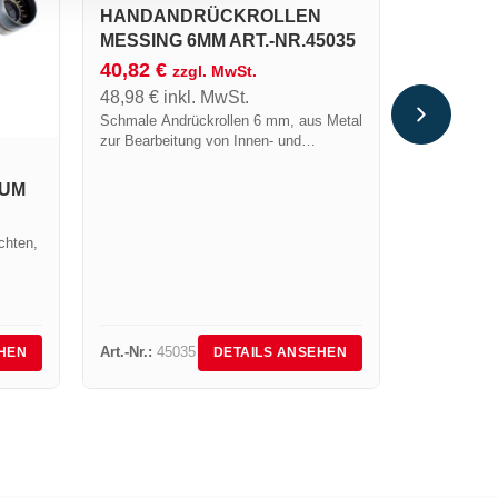
HANDANDRÜCKROLLEN
MESSING 6MM ART.-NR.45035
40,82
€
METALL
zzgl. MwSt.
MOBILE
48,98
€
inkl. MwSt.
KARTUS
Schmale Andrückrollen 6 mm, aus Metal
zur Bearbeitung von Innen- und
FÜR DAC
Außenecken bei der Verschweißung von
6364
thermoplastischen Kunststoffbahnen
M A
348,83
€
imFür Dachbereich.
418,60
€
i
chten,
Metallkoffe
Piezozündun
2 Gaskartus
160
für Flussmi
Art.-Nr.:
45035
Art.-Nr.:
63
HEN
DETAILS ANSEHEN