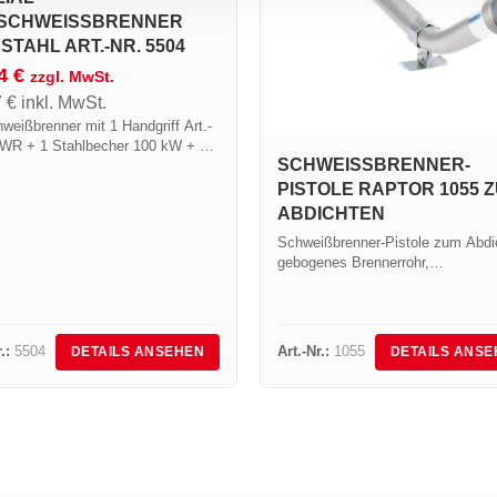
SCHWEISSBRENNER A
TAHL ART.-NR. 5504
64
€
zzgl. MwSt.
7
€
inkl. MwSt.
weißbrenner mit 1 Handgriff Art.-
5WR + 1 Stahlbecher 100 kW + 1
SCHWEISSBRENNER-P
700 mm.
ISTOLE RAPTOR 1055 ZU
BDICHTEN
Schweißbrenner-Pistole zum Abdi
gebogenes Brennerrohr,
Spezialausführung für Arbeiten an
waagerechten Flächen, Leistung 
kW.
.:
5504
Art.-Nr.:
1055
DETAILS ANSEHEN
DETAILS ANSE