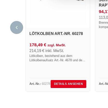
APTO
94,
113,
Brenn
kompat
LÖTKOLBEN ART.-NR. 60278
178,49
€
zzgl. MwSt.
214,19
€
inkl. MwSt.
Lötkolben, bestehend aus dem
Lötkolbenaufsatz Art.-Nr. 4678 und dem
Handgriff Art.-Nr. 602, Anschluss 3/8”
links
Art.-Nr.:
60278
Art.-Nr
DETAILS ANSEHEN