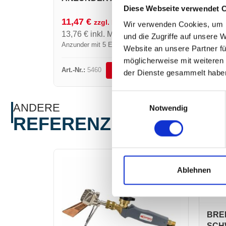
Diese Webseite verwendet 
11,47
€
zzgl. MwSt.
Wir verwenden Cookies, um I
13,76
€
inkl. MwSt.
und die Zugriffe auf unsere 
Anzunder mit 5 Ersatzsteinen
Website an unsere Partner fü
möglicherweise mit weiteren
Art.-Nr.:
5460
DETAILS ANSEHEN
der Dienste gesammelt habe
Einwilligungsauswahl
ANDERE
Notwendig
REFERENZEN
Ablehnen
BRE
SCH