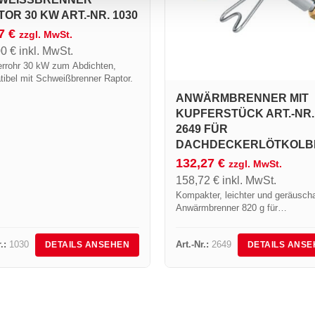
R 30 KW ART.-NR. 1030
17
€
zzgl. MwSt.
00
€
inkl. MwSt.
errohr 30 kW zum Abdichten,
ibel mit Schweißbrenner Raptor.
ANWÄRMBRENNER MIT
KUPFERSTÜCK ART.-NR.
2649 FÜR
DACHDECKERLÖTKOLB
132,27
€
zzgl. MwSt.
158,72
€
inkl. MwSt.
Kompakter, leichter und geräusch
Anwärmbrenner 820 g für
Dachdeckerlötkolben.Einhüllende
Flamme vom Typ Cercoflam. Für 
.:
1030
Art.-Nr.:
2649
DETAILS ANSEHEN
DETAILS ANSE
Arbeit mit Zink, Kupfer, Edelstahl,
vorpatiniertem Zink und Blei.