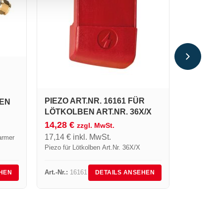
HANDGRI
DACHD
116,28
€
139,54
€
i
Handgriff 6
und Abdicht
gewinkeltem
PIEZO ART.NR. 16161 FÜR
EN
LÖTKOLBEN ART.NR. 36X/X
14,28
€
zzgl. MwSt.
17,14
€
inkl. MwSt.
armer
Piezo für Lötkolben Art.Nr. 36X/X
die
Art.-Nr.:
16161
Art.-Nr.:
60
HEN
DETAILS ANSEHEN