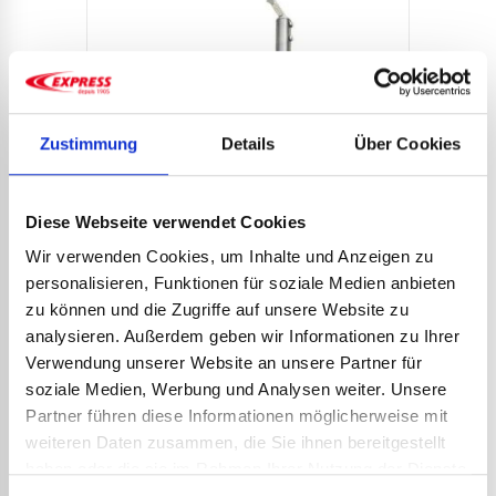
Zustimmung
Details
Über Cookies
ELE
HRT 
Diese Webseite verwendet Cookies
103,
Wir verwenden Cookies, um Inhalte und Anzeigen zu
124,
personalisieren, Funktionen für soziale Medien anbieten
Der sc
zu können und die Zugriffe auf unsere Website zu
ELEKTRISCHER LÖTKOLBEN
Widers
analysieren. Außerdem geben wir Informationen zu Ihrer
erlaubt
HRT 75 W ART.-NR. 109
intensi
Verwendung unserer Website an unsere Partner für
87,43
€
zzgl. MwSt.
Lötkol
soziale Medien, Werbung und Analysen weiter. Unsere
104,92
€
inkl. MwSt.
Schweiß
Partner führen diese Informationen möglicherweise mit
Der schnelle und energiesparende
weiteren Daten zusammen, die Sie ihnen bereitgestellt
Widerstand dieses Präzisions-Lötkolbens
erlaubt dank seiner Verkapselung eine
haben oder die sie im Rahmen Ihrer Nutzung der Dienste
Art.-Nr.:
109
Art.-Nr.
DETAILS ANSEHEN
intensive Nutzung. Dieser elektrische
gesammelt haben.