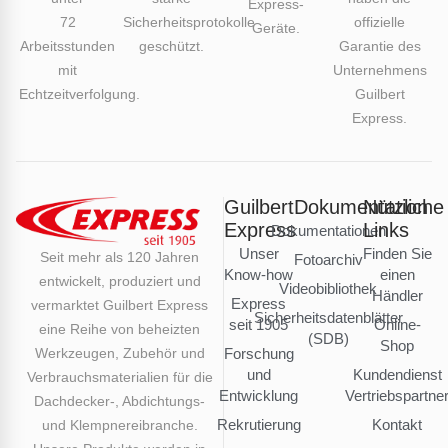
Express-
72
Sicherheitsprotokolle
offizielle
Geräte.
Arbeitsstunden
geschützt.
Garantie des
mit
Unternehmens
Echtzeitverfolgung.
Guilbert
Express.
Guilbert
Dokumentation
Nützliche
Express
Links
Dokumentationen
Unser
Finden Sie
Seit mehr als 120 Jahren
Fotoarchiv
Know-how
einen
entwickelt, produziert und
Videobibliothek
Händler
Express
vermarktet Guilbert Express
Sicherheitsdatenblätter
seit 1905
Online-
eine Reihe von beheizten
(SDB)
Shop
Werkzeugen, Zubehör und
Forschung
und
Kundendienst
Verbrauchsmaterialien für die
Entwicklung
Vertriebspartne
Dachdecker-, Abdichtungs-
Rekrutierung
Kontakt
und Klempnereibranche.