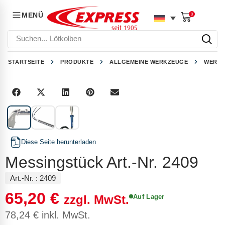
MENÜ
0
Suchen...
Lötkolben
STARTSEITE
PRODUKTE
ALLGEMEINE WERKZEUGE
WERKZ
1
/
3
Diese Seite herunterladen
Messingstück Art.-Nr. 2409
Art.-Nr. :
2409
65,20
€
Auf Lager
zzgl. MwSt.
78,24
€
inkl. MwSt.