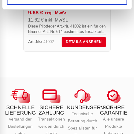
Rafale+
FÜR BRENNER 614
Nr. 350
9,68
€
zzgl. MwSt.
Website
11,62
€
inkl. MwSt.
Diese Pilotfeder Art.-Nr. 41002 ist ein für den
Brenner Art.-Nr. 614 bestimmtes Ersatzteil.
Es ist im Onlineverkauf erhältlich und kann
Art.-Nr.:
41002
Art.-Nr.
DETAILS ANSEHEN
in 48 Stunden nach dem...
SCHNELLE
SICHERE
KUNDENSERVICE
2 JAHRE
LIEFERUNG
ZAHLUNG
GARANTIE
Technische
Versand der
Transaktionen
Alle unsere
Beratung durch
Bestellungen
werden durch
Produkte
Spezialisten für
unter
starke
haben die