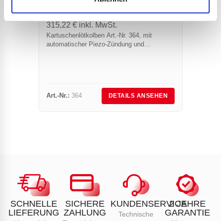
262,68
€
BRE
zzgl. MwSt.
SCHW
315,22
€
inkl. MwSt.
0 KW
Kartuschenlötkolben Art.-Nr. 364, mit
automatischer Piezo-Zündung und
100,
Turbostück Art.-Nr. 778 speziell für extreme
120,
Arbeitsbedingungen (Wind, Regen, Kälte),
Brenne
Drehung von 0 bis 360° und Neigung um...
kompat
Art.-Nr.:
364
Art.-Nr.
DETAILS ANSEHEN
SCHNELLE
SICHERE
KUNDENSERVICE
2 JAHRE
LIEFERUNG
ZAHLUNG
GARANTIE
Technische