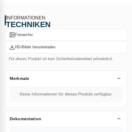
ausgezeichnetes Preis-/Leistungsverhältnis.
TECHNISCHE DATEN
INFORMATIONEN
TECHNIKEN
Becherdurchmesser (mm): 60
Fotoarchiv
Leistung (kW): 100
HD-Bilder herunterladen
Stablänge (mm): 180
Für dieses Produkt ist kein Sicherheitsdatenblatt erforderlich.
Gewicht (g): 277
Gasdurchfluss (g/Std.): 7390 bei 4 bar
Merkmale
Verwandtes Produkt:
605WR
Keine Informationen für dieses Produkt verfügbar.
313
Dokumentation