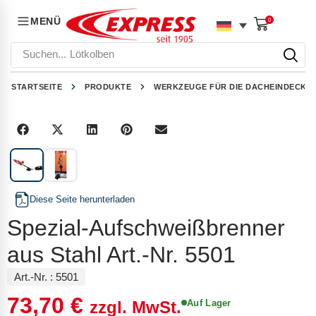
MENÜ
0
Suchen...
Lötkolben
STARTSEITE
PRODUKTE
WERKZEUGE FÜR DIE DACHEINDECKU
1
/
2
Diese Seite herunterladen
Spezial-Aufschweißbrenner
aus Stahl Art.-Nr. 5501
Art.-Nr. :
5501
73,70
€
Auf Lager
zzgl. MwSt.