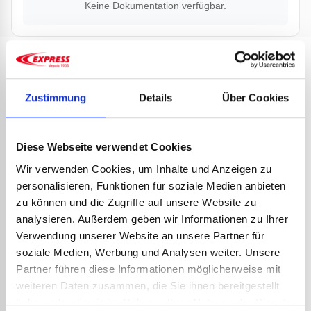
Keine Dokumentation verfügbar.
PRODUKTE
PARTNER
Zustimmung
Details
Über Cookies
Diese Webseite verwendet Cookies
Wir verwenden Cookies, um Inhalte und Anzeigen zu
personalisieren, Funktionen für soziale Medien anbieten
zu können und die Zugriffe auf unsere Website zu
analysieren. Außerdem geben wir Informationen zu Ihrer
Verwendung unserer Website an unsere Partner für
soziale Medien, Werbung und Analysen weiter. Unsere
ERG
ART.
Partner führen diese Informationen möglicherweise mit
SPEZIAL-
weiteren Daten zusammen, die Sie ihnen bereitgestellt
53,6
AUFSCHWEISSBRENNER AUS S
haben oder die sie im Rahmen Ihrer Nutzung der Dienste
64,3