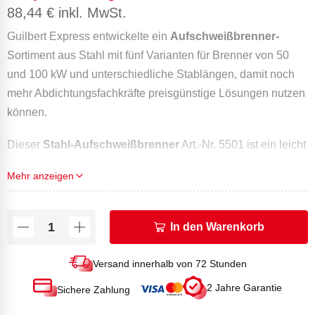
88,44
€
inkl. MwSt.
Guilbert Express entwickelte ein
Aufschweißbrenner-
Sortiment aus Stahl mit fünf Varianten für Brenner von 50
und 100 kW und unterschiedliche Stablängen, damit noch
mehr Abdichtungsfachkräfte preisgünstige Lösungen nutzen
können.
Dieser
Stahl-Aufschweißbrenner
Art.-Nr. 5501 ist ein leicht
identifizierbares,
preisgünstiges Abdichtungswerkzeug,
Mehr anzeigen
das in den verschiedensten Fällen Anwendung finden kann
.
Die Einheit besteht aus Handgriff
Art.-Nr. 605WR
, Becher
In den Warenkorb
100 kW und Stab 180 mm.
Versand innerhalb von 72 Stunden
Dieser
leistungsstarke, einfach zu bedienende
Aufschweißbrenner mit seinem ergonomischen
2 Jahre Garantie
Sichere Zahlung
Handgriff bietet
guten Bedienkomfort und ein