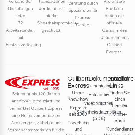
Versand der
Transaktionen
Alle unsere
Beratung durch
Bestellungen
werden durch
Produkte
Spezialisten für
unter
starke
haben die
Express-
72
Sicherheitsprotokolle
offizielle
Geräte.
Arbeitsstunden
geschützt.
Garantie des
mit
Unternehmens
Echtzeitverfolgung.
Guilbert
Express.
Guilbert
Dokumentation
Nützliche
Express
Links
Dokumentationen
Unser
Finden Sie
Seit mehr als 120 Jahren
Fotoarchiv
Know-how
einen
entwickelt, produziert und
Videobibliothek
Händler
Express
vermarktet Guilbert Express
Sicherheitsdatenblätter
seit 1905
Online-
eine Reihe von beheizten
(SDB)
Shop
Werkzeugen, Zubehör und
Forschung
und
Kundendienst
Verbrauchsmaterialien für die