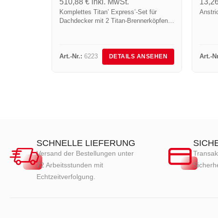
510,88
€
inkl. MwSt.
13,2
Komplettes Titan’ Express’-Set für
Anstri
Dachdecker mit 2 Titan-Brennerköpfen
Art.-Nr.150T & 50T.
Art.-Nr.:
6223
Art.-Nr
DETAILS ANSEHEN
SCHNELLE LIEFERUNG
SICH
Versand der Bestellungen unter
Transak
72 Arbeitsstunden mit
Sicherhe
Echtzeitverfolgung.