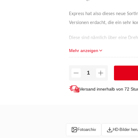
Express hat also dieses neue Sort
Versionen erdacht, die ein sehr k
Diese sind nämlich über eine Dreh
möglichen Nutzungskonfiguratione
Mehr anzeigen
Technische Merkmale:
Leistung (in kW) bei 4 Bar
: 50
Länge (mm)
: 130
Versand innerhalb von 72 St
Verbrauch (g/h)
: 3910
Gewicht (kg)
: 1,3
Fotoarchiv
HD-Bilder her