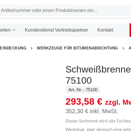
eiten
Kundendienst Vertriebspartner
Kontakt
HEINDECKUNG
WERKZEUGE FÜR BITUMENABDICHTUNG
Schweißbrenner
75100
Art.-Nr. :
75100
293,58
€
zzgl. M
352,30
€
inkl. MwSt.
Dieses Sortiment wird alle Fachle
Werkzeug, aber dennoch eine sehr