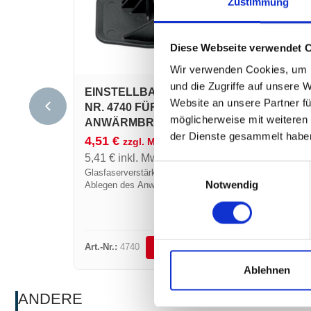
Zustimmung
Diese Webseite verwendet 
Wir verwenden Cookies, um I
und die Zugriffe auf unsere 
EINSTELLBARER FUSS ART.-N
Website an unsere Partner fü
R. 4740 FÜR A
möglicherweise mit weiteren
NWÄRMBRENNER
der Dienste gesammelt habe
4,51
€
zzgl. MwSt.
ERSA
5,41
€
inkl. MwSt.
TRIG
Einwilligungsauswahl
Glasfaserverstärkter Polyamid-Fuß zum
24,
Notwendig
Ablegen des Anwärmbrenners. Wird
29,4
ohne Werkzeug angepasst.
Ersate
42305
Art.-Nr.:
4740
Art.-Nr
DETAILS ANSEHEN
Ablehnen
ANDERE