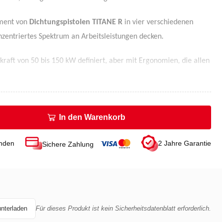
iment von
Dichtungspistolen TITANE R
in vier verschiedenen
onzentriertes Spektrum an Arbeitsleistungen decken.
kraft von 50 bis 150 kW definiert, aber mit Ergonomien, die allen
n entsprechen.
In den Warenkorb
unden
2 Jahre Garantie
Sichere Zahlung
unterladen
Für dieses Produkt ist kein Sicherheitsdatenblatt erforderlich.