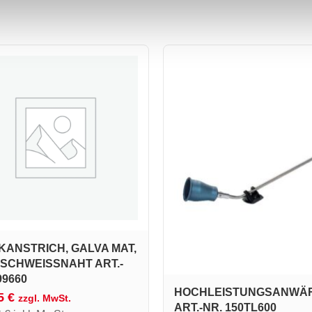
KANSTRICH, GALVA MAT,
SCHWEISSNAHT ART.-N
9660
HOCHLEISTUNGSANWÄ
05
€
zzgl. MwSt.
ART.-NR. 150TL600