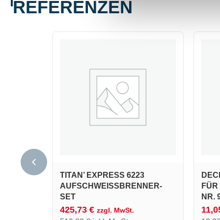
REFERENZEN
TITAN’ EXPRESS 6223
DEC
AUFSCHWEISSBRENNER-S
FÜR 
ET
R. 9
425,73
€
11,
zzgl. MwSt.