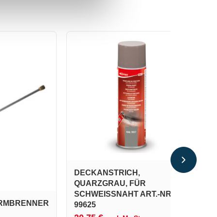
DECKANSTRICH,
QUARZGRAU, FÜR
SCHWEISSNAHT ART.-NR. 9
RMBRENNER
9625
C