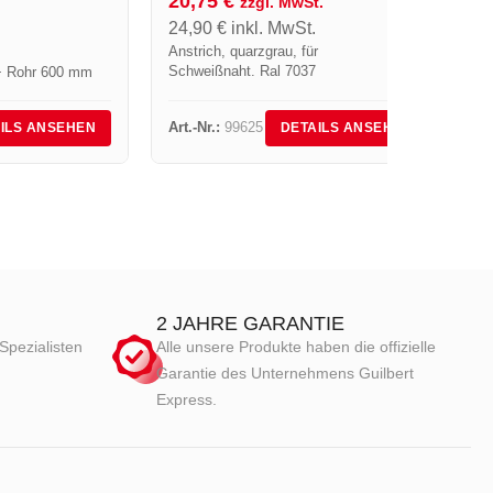
20,75
€
B
zzgl. MwSt.
24,90
€
inkl. MwSt.
Anstrich, quarzgrau, für
Schweißnaht. Ral 7037
+ Rohr 600 mm
Art.-Nr.:
99625
A
ILS ANSEHEN
DETAILS ANSEHEN
2 JAHRE GARANTIE
Spezialisten
Alle unsere Produkte haben die offizielle
Garantie des Unternehmens Guilbert
Express.