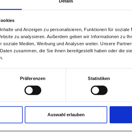
Details
Cookies
nhalte und Anzeigen zu personalisieren, Funktionen für soziale
Website zu analysieren. Außerdem geben wir Informationen zu I
r soziale Medien, Werbung und Analysen weiter. Unsere Partner
 Daten zusammen, die Sie ihnen bereitgestellt haben oder die s
n.
TEILSET PIEZO +
GER ART.-NR. 42305
56
€
zzgl. MwSt.
Präferenzen
Statistiken
7
€
inkl. MwSt.
ilset Piezo + trigger Art.-NR.
.:
42305
DETAILS ANSEHEN
Auswahl erlauben