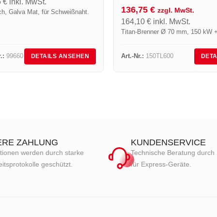
6
€
inkl. MwSt.
136,75
€
zzgl. MwSt.
ch, Galva Mat, für Schweißnaht.
164,10
€
inkl. MwSt.
Titan-Brenner Ø 70 mm, 150 kW 
.:
99660
Art.-Nr.:
150TL600
DETAILS ANSEHEN
DETA
ERE ZAHLUNG
KUNDENSERVICE
tionen werden durch starke
Technische Beratung durch 
itsprotokolle geschützt.
für Express-Geräte.