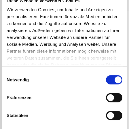
Diese Webseite verwendet Cookies
Wir verwenden Cookies, um Inhalte und Anzeigen zu
personalisieren, Funktionen für soziale Medien anbieten
zu können und die Zugriffe auf unsere Website zu
ANDERE
REFERENZEN
analysieren. Außerdem geben wir Informationen zu Ihrer
Verwendung unserer Website an unsere Partner für
soziale Medien, Werbung und Analysen weiter. Unsere
Partner führen diese Informationen möglicherweise mit
weiteren Daten zusammen, die Sie ihnen bereitgestellt
haben oder die sie im Rahmen Ihrer Nutzung der Dienste
gesammelt haben.
Einwilligungsauswahl
Notwendig
Präferenzen
KUPF
778 
Statistiken
42,1
50,5