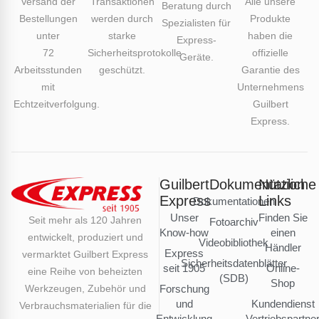
Versand der
Transaktionen
Alle unsere
Beratung durch
Bestellungen
werden durch
Produkte
Spezialisten für
unter
starke
haben die
Express-
72
Sicherheitsprotokolle
offizielle
Geräte.
Arbeitsstunden
geschützt.
Garantie des
mit
Unternehmens
Echtzeitverfolgung.
Guilbert
Express.
Guilbert
Dokumentation
Nützliche
Express
Links
Dokumentationen
Unser
Finden Sie
Seit mehr als 120 Jahren
Fotoarchiv
Know-how
einen
entwickelt, produziert und
Videobibliothek
Händler
Express
vermarktet Guilbert Express
Sicherheitsdatenblätter
seit 1905
Online-
eine Reihe von beheizten
(SDB)
Shop
Werkzeugen, Zubehör und
Forschung
und
Kundendienst
Verbrauchsmaterialien für die
Entwicklung
Vertriebspartne