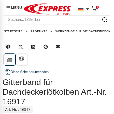
MENÜ
0
Suchen...
Lötkolben
STARTSEITE
PRODUKTE
WERKZEUGE FÜR DIE DACHEINDECKU
1
/
2
Diese Seite herunterladen
Gitterband für
Dachdeckerlötkolben Art.-Nr.
16917
Art.-Nr. :
16917