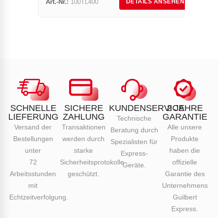
Art.-Nr.:
100TL400
DETAILS ANSEHEN
SCHNELLE
SICHERE
KUNDENSERVICE
2 JAHRE
LIEFERUNG
ZAHLUNG
GARANTIE
Technische
Versand der
Transaktionen
Alle unsere
Beratung durch
Bestellungen
werden durch
Produkte
Spezialisten für
unter
starke
haben die
Express-
72
Sicherheitsprotokolle
offizielle
Geräte.
Arbeitsstunden
geschützt.
Garantie des
mit
Unternehmens
Echtzeitverfolgung.
Guilbert
Express.