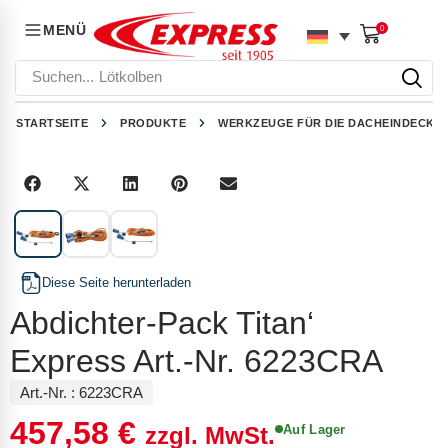
MENÜ
0
Suchen...
Lötkolben
STARTSEITE
PRODUKTE
WERKZEUGE FÜR DIE DACHEINDECKU
1
/
3
Diese Seite herunterladen
Abdichter-Pack Titan‘
Express Art.-Nr. 6223CRA
Art.-Nr. :
6223CRA
457,58
€
Auf Lager
zzgl. MwSt.