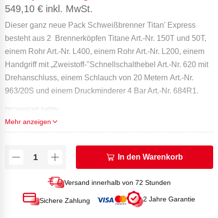
549,10
€
inkl. MwSt.
Dieser ganz neue Pack Schweißbrenner Titan' Express
besteht aus 2 Brennerköpfen Titane Art.-Nr. 150T und 50T,
einem Rohr Art.-Nr. L400, einem Rohr Art.-Nr. L200, einem
Handgriff mit „Zweistoff-"Schnellschalthebel Art.-Nr. 620 mit
Drehanschluss, einem Schlauch von 20 Metern Art.-Nr.
963/20S und einem Druckminderer 4 Bar Art.-Nr. 684R1.
TECHNISCHE DATEN
Mehr anzeigen
Leistung (in kW) 50T bei 4 Bar: 50
Leistung (in kW) 150T bei 4 Bar: 150
Verbrauch (g/h) 50T bei 4 Bar: 3910
In den Warenkorb
Verbrauch (g/h) 150T bei 4 Bar: 10860
Länge der Flamme (in mm): 150T: 1000
Versand innerhalb von 72 Stunden
Gewicht (Kg): 3,84
2 Jahre Garantie
Sichere Zahlung