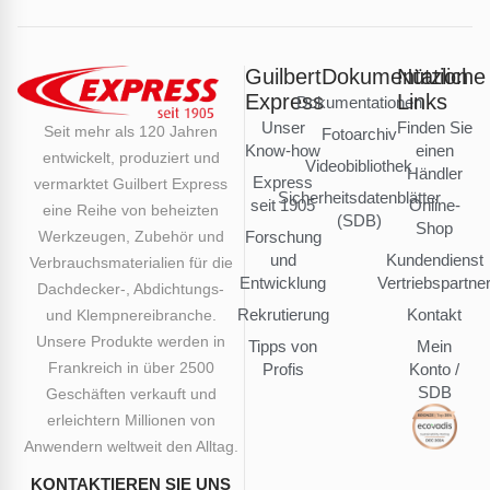
Guilbert
Dokumentation
Nützliche
Express
Links
Dokumentationen
Unser
Finden Sie
Seit mehr als 120 Jahren
Fotoarchiv
Know-how
einen
entwickelt, produziert und
Videobibliothek
Händler
Express
vermarktet Guilbert Express
Sicherheitsdatenblätter
seit 1905
Online-
eine Reihe von beheizten
(SDB)
Shop
Werkzeugen, Zubehör und
Forschung
und
Kundendienst
Verbrauchsmaterialien für die
Entwicklung
Vertriebspartne
Dachdecker-, Abdichtungs-
Rekrutierung
Kontakt
und Klempnereibranche.
Unsere Produkte werden in
Tipps von
Mein
Frankreich in über 2500
Profis
Konto /
SDB
Geschäften verkauft und
erleichtern Millionen von
Anwendern weltweit den Alltag.
KONTAKTIEREN SIE UNS