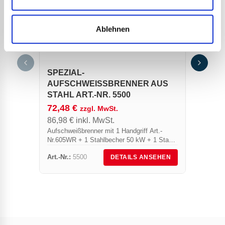
Ablehnen
SCHL
NR. 
SPEZIAL-
7,57
AUFSCHWEISSBRENNER AUS S
9,08
TAHL ART.-NR. 5500
Sie hab
72,48
€
zzgl. MwSt.
dass be
86,98
€
inkl. MwSt.
oder d
oder 2
Aufschweißbrenner mit 1 Handgriff Art.-
des...
Nr.605WR + 1 Stahlbecher 50 kW + 1 Stab
180 mm.
Art.-Nr.:
5500
Art.-Nr.
DETAILS ANSEHEN