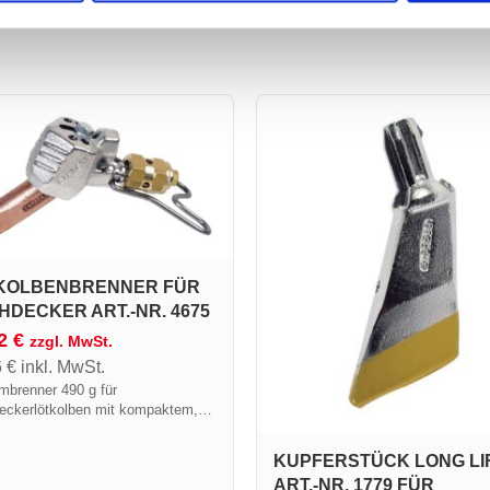
KOLBENBRENNER FÜR
HDECKER ART.-NR. 4675
72
€
zzgl. MwSt.
6
€
inkl. MwSt.
brenner 490 g für
eckerlötkolben mit kompaktem,
tem und geräuscharmem
rstück, einhüllende Flamme vom
KUPFERSTÜCK LONG LI
rcoflam.
ART.-NR. 1779 FÜR