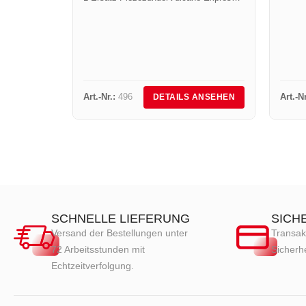
im schwarzen Koffer - NOMAD
WARMLUFT-Angebot: 1 Profi-Lötbrenner
"Vulcane Express" mit 1 Warmluftlanze
Art.-Nr. 4750 +...
Art.-Nr.:
496
Art.-Nr
DETAILS ANSEHEN
SCHNELLE LIEFERUNG
SICH
Versand der Bestellungen unter
Transak
72 Arbeitsstunden mit
Sicherhe
Echtzeitverfolgung.