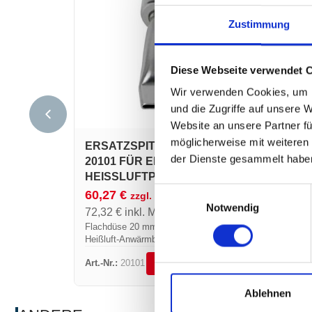
Zustimmung
Diese Webseite verwendet 
Wir verwenden Cookies, um I
und die Zugriffe auf unsere 
Website an unsere Partner fü
möglicherweise mit weiteren
ERSATZSPITZEN ART.-NR.
ERSA
der Dienste gesammelt habe
20101 FÜR ELEKTRISCHE
201
HEISSLUFTPISTOLE
HEIS
Einwilligungsauswahl
60,27
€
60,
zzgl. MwSt.
Notwendig
72,32
€
inkl. MwSt.
72,3
Flachdüse 20 mm für elektrischen
Flachd
Heißluft-Anwärmbrenner Express
Heißlu
Art.-Nr.:
20101
Art.-Nr
DETAILS ANSEHEN
Ablehnen