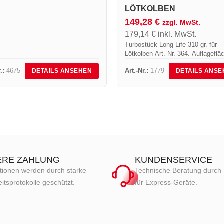
LÖTKOLBEN
149,28
€
zzgl. MwSt.
179,14
€
inkl. MwSt.
Turbostück Long Life 310 gr. für
Lötkolben Art.-Nr. 364. Auflageflä
Lötstück 45 x 5 mm
.:
4675
Art.-Nr.:
1779
DETAILS ANSEHEN
DETAILS ANSE
ERE ZAHLUNG
KUNDENSERVICE
tionen werden durch starke
Technische Beratung durch 
itsprotokolle geschützt.
für Express-Geräte.