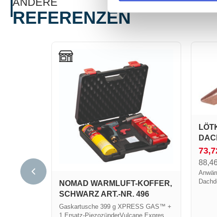
ANDERE
REFERENZEN
LÖT
DAC
73,
88,4
Anwärm
Dachd
NOMAD WARMLUFT-KOFFER,
leich
SCHWARZ ART.-NR. 496
Kupfe
Gaskartusche 399 g XPRESS GAS™ +
Typ Ce
1 Ersatz-PiezozünderVulcane Express