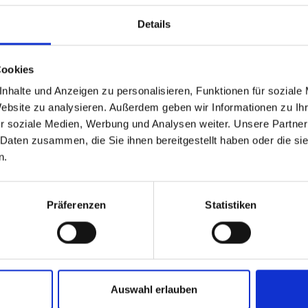
Details
Cookies
nhalte und Anzeigen zu personalisieren, Funktionen für soziale
Website zu analysieren. Außerdem geben wir Informationen zu I
r soziale Medien, Werbung und Analysen weiter. Unsere Partner
 Daten zusammen, die Sie ihnen bereitgestellt haben oder die s
TZSPITZEN ART.-NR.
n.
02 FÜR ELEKTRISCHE
SLUFTPISTOLE
27
€
zzgl. MwSt.
Präferenzen
Statistiken
2
€
inkl. MwSt.
üse 40mm für elektrischen
ft-Anwärmbrenner
.:
20102
DETAILS ANSEHEN
Auswahl erlauben