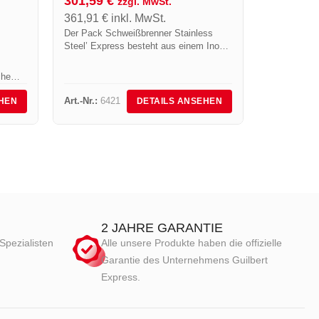
301,59
€
zzgl. MwSt.
Bezahlung be
361,91
€
inkl. MwSt.
Der Pack Schweißbrenner Stainless
Steel’ Express besteht aus einem Inox-
Brennerkopf Art.-Nr.100S, einem Rohr
Art.-Nr. L400, einem Metallgriff Art.-Nr.
che
640 mit Drehanschluss. Zu dieser
Ausstattung kommen noch...
Art.-Nr.:
6421
Art.-Nr.:
68
HEN
DETAILS ANSEHEN
2 JAHRE GARANTIE
Spezialisten
Alle unsere Produkte haben die offizielle
Garantie des Unternehmens Guilbert
Express.