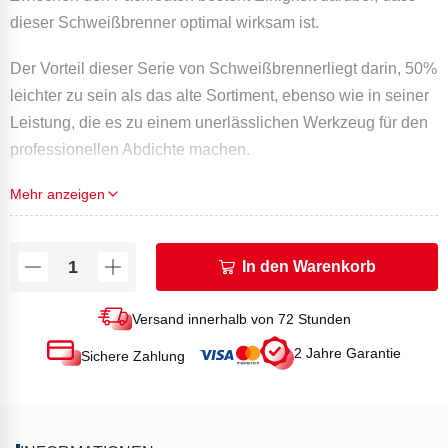
dieser Schweißbrenner optimal wirksam ist.
Der Vorteil dieser Serie von Schweißbrennerliegt darin, 50%
leichter zu sein als das alte Sortiment, ebenso wie in seiner
Leistung, die es zu einem unerlässlichen Werkzeug für den
professionellen Abdichte machen.
Mehr anzeigen
Schweißbrenner ist auch sehr vielseitig: Trocknen,
Markierungserhitzung, Schneeräumung, Desinfektion,
thermische Unkrautvernichtung usw.
In den Warenkorb
TECHNISCHE MERKMALE:
Durchmesser Brennerkopf (in mm): 60
Versand innerhalb von 72 Stunden
Leistung (in kW): 102 bei 4 Bar
2 Jahre Garantie
Sichere Zahlung
Verbrauch (in g/h): 7390 bei 4 Bar
Länge der Flamme (in mm): 800
Gewicht (kg): 3,8