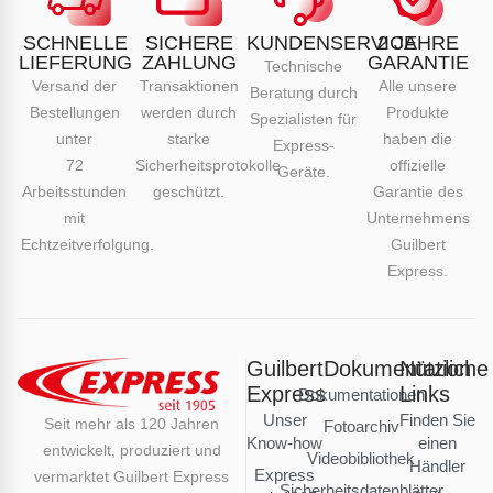
SCHNELLE
SICHERE
KUNDENSERVICE
2 JAHRE
LIEFERUNG
ZAHLUNG
GARANTIE
Technische
Versand der
Transaktionen
Alle unsere
Beratung durch
Bestellungen
werden durch
Produkte
Spezialisten für
unter
starke
haben die
Express-
72
Sicherheitsprotokolle
offizielle
Geräte.
Arbeitsstunden
geschützt.
Garantie des
mit
Unternehmens
Echtzeitverfolgung.
Guilbert
Express.
Guilbert
Dokumentation
Nützliche
Express
Links
Dokumentationen
Unser
Finden Sie
Seit mehr als 120 Jahren
Fotoarchiv
Know-how
einen
entwickelt, produziert und
Videobibliothek
Händler
Express
vermarktet Guilbert Express
Sicherheitsdatenblätter