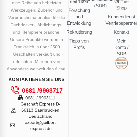
seit 1905
Online-
eine Reihe von beheizten
(SDB)
Shop
Werkzeugen, Zubehör und
Forschung
und
Kundendienst
Verbrauchsmaterialien für die
Entwicklung
Vertriebspartne
Dachdecker-, Abdichtungs-
Rekrutierung
Kontakt
und Klempnereibranche.
Unsere Produkte werden in
Tipps von
Mein
Frankreich in über 2500
Profis
Konto /
SDB
Geschäften verkauft und
erleichtern Millionen von
Anwendern weltweit den Alltag.
KONTAKTIEREN SIE UNS
0681 /9963717
0681 / 9963111
Geschäft Express D-
66113 Saarbrücken
Deutschland
export@guilbert-
express.de