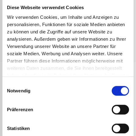
Technisches Datenblatt Griffe
Diese Webseite verwendet Cookies
Technisches Datenblatt Druckminderer
Wir verwenden Cookies, um Inhalte und Anzeigen zu
personalisieren, Funktionen für soziale Medien anbieten
zu können und die Zugriffe auf unsere Website zu
Technisches Datenblatt Schläuche
analysieren. Außerdem geben wir Informationen zu Ihrer
Verwendung unserer Website an unsere Partner für
Gebrauchsanweisung Abdichtungsset Stainless
Steel' Express 6421
soziale Medien, Werbung und Analysen weiter. Unsere
Partner führen diese Informationen möglicherweise mit
weiteren Daten zusammen, die Sie ihnen bereitgestellt
haben oder die sie im Rahmen Ihrer Nutzung der Dienste
ANDERE
REFERENZEN
gesammelt haben.
Einwilligungsauswahl
Notwendig
Präferenzen
Statistiken