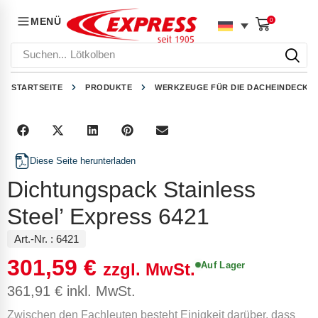
MENÜ
0
Suchen...
Lötkolben
STARTSEITE
PRODUKTE
WERKZEUGE FÜR DIE DACHEINDECKU
Diese Seite herunterladen
Dichtungspack Stainless
Steel’ Express 6421
Art.-Nr. :
6421
301,59
€
Auf Lager
zzgl. MwSt.
361,91
€
inkl. MwSt.
Zwischen den Fachleuten besteht Einigkeit darüber, dass