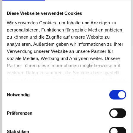
Verkaufsargumente Raptor Art.-Nr. 1029
Bediener selbst gewartet werden, z.B. für den Austausch der
Diese Webseite verwendet Cookies
Düse oder der Piezozündung. Geben Sie es zu, Sie
Gebrauchsanweisung Brennerpistole Raptor
möchten ihn jetzt ausprobieren!
Wir verwenden Cookies, um Inhalte und Anzeigen zu
personalisieren, Funktionen für soziale Medien anbieten
Technisches Datenblatt Raptor 1029
zu können und die Zugriffe auf unsere Website zu
analysieren. Außerdem geben wir Informationen zu Ihrer
TECHNISCHE DATEN
Verwendung unserer Website an unsere Partner für
Gewicht des 70 kW-Lanze (g): 170
soziale Medien, Werbung und Analysen weiter. Unsere
ANDERE
Gewicht des 90kW-Lanze (g): 210
REFERENZEN
Partner führen diese Informationen möglicherweise mit
Gasdurchsatz 70 kW-Lanze (kg/h): 5,22 bis 4 bar
weiteren Daten zusammen, die Sie ihnen bereitgestellt
haben oder die sie im Rahmen Ihrer Nutzung der Dienste
Gasdurchsatz 90kW-Lanze (kg/h): 6,77 bis 4 bar
gesammelt haben.
Einwilligungsauswahl
Notwendig
Präferenzen
Statistiken