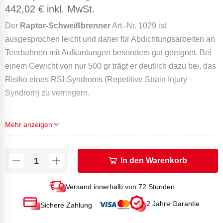
442,02
€
inkl. MwSt.
Der
Raptor-Schweißbrenner
Art.-Nr. 1029 ist
ausgesprochen leicht und daher für Abdichtungsarbeiten an
Teerbahnen mit Aufkantungen besonders gut geeignet. Bei
einem Gewicht von nur 500 gr trägt er deutlich dazu bei, das
Risiko eines RSI-Syndroms (Repetitive Strain Injury
Syndrom) zu verringern.
Sein Einsatz ist einfach und schnell, da die beiden im
Mehr anzeigen
Lieferumfang enthaltenen 70 kW- und 90 kW- Lanzen für 4
bar dank der Schnellkupplung im Handumdrehen am
Schweißbrenner montiert werden können
In den Warenkorb
Der Anwärm-Schweißbrenner Raptor Express ist der
Versand innerhalb von 72 Stunden
einzige, der mit einem Sicherheitsgriff ausgestattet ist. Um
2 Jahre Garantie
Sichere Zahlung
was geht es dabei?