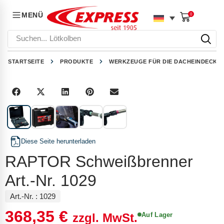
MENÜ
0
Suchen...
Lötkolben
STARTSEITE
PRODUKTE
WERKZEUGE FÜR DIE DACHEINDECKU
1
/
5
Diese Seite herunterladen
RAPTOR Schweißbrenner
Art.-Nr. 1029
Art.-Nr. :
1029
368,35
€
Auf Lager
zzgl. MwSt.