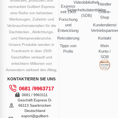
entwickelt, produziert und
Videobibliothek
Händler
Express
vermarktet Guilbert Express
Sicherheitsdatenblätter
seit 1905
Online-
eine Reihe von beheizten
(SDB)
Shop
Werkzeugen, Zubehör und
Forschung
und
Kundendienst
Verbrauchsmaterialien für die
Entwicklung
Vertriebspartne
Dachdecker-, Abdichtungs-
Rekrutierung
Kontakt
und Klempnereibranche.
Unsere Produkte werden in
Tipps von
Mein
Frankreich in über 2500
Profis
Konto /
SDB
Geschäften verkauft und
erleichtern Millionen von
Anwendern weltweit den Alltag.
KONTAKTIEREN SIE UNS
0681 /9963717
0681 / 9963111
Geschäft Express D-
66113 Saarbrücken
Deutschland
export@guilbert-