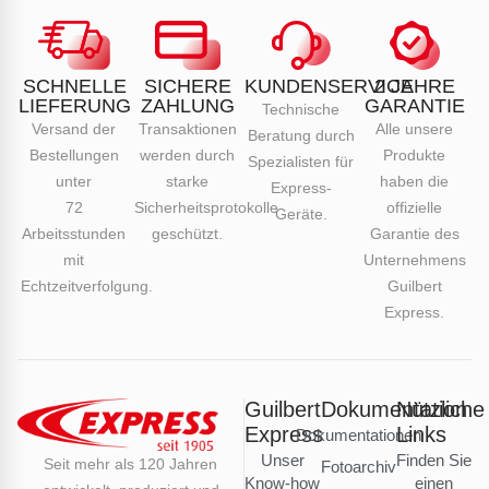
SCHNELLE
SICHERE
KUNDENSERVICE
2 JAHRE
LIEFERUNG
ZAHLUNG
GARANTIE
Technische
Versand der
Transaktionen
Alle unsere
Beratung durch
Bestellungen
werden durch
Produkte
Spezialisten für
unter
starke
haben die
Express-
72
Sicherheitsprotokolle
offizielle
Geräte.
Arbeitsstunden
geschützt.
Garantie des
mit
Unternehmens
Echtzeitverfolgung.
Guilbert
Express.
Guilbert
Dokumentation
Nützliche
Express
Links
Dokumentationen
Unser
Finden Sie
Seit mehr als 120 Jahren
Fotoarchiv
Know-how
einen