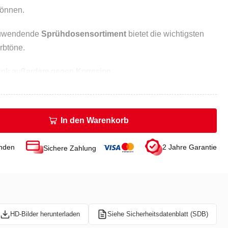
können.
nzuwendende
Sprühdosensortiment
bietet die wichtigsten
rbtöne.
ink außerdem gegen Korrosion.
bzw. unser ganzes Sortiment zum Bestpreis direkt auf
In den Warenkorb
gt binnen 48 Stunden.
unden
2 Jahre Garantie
Sichere Zahlung
): 50
HD-Bilder herunterladen
Siehe Sicherheitsdatenblatt (SDB)