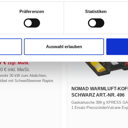
Präferenzen
Statistiken
NNERROHR
Auswahl erlauben
WEISSBRENNER R
R 30 KW ART.-NR. 1030
17
€
zzgl. MwSt.
00
€
inkl. MwSt.
errohr 30 kW zum Abdichten,
ibel mit Schweißbrenner Raptor.
NOMAD WARMLUFT-KOF
SCHWARZ ART.-NR. 496
Gaskartusche 399 g XPRESS G
1 Ersatz-PiezozünderVulcane Ex
im schwarzen Koffer - NOMAD
WARMLUFT-Angebot: 1 Profi-Lötb
"Vulcane Express" mit 1 Warmluf