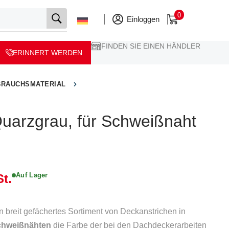
0
Einloggen
FINDEN SIE EINEN HÄNDLER
ERINNERT WERDEN
BRAUCHSMATERIAL
Quarzgrau, für Schweißnaht
Auf Lager
t.
in breit gefächertes Sortiment von Deckanstrichen in
chweißnähten
die Farbe der bei den Dachdeckerarbeiten