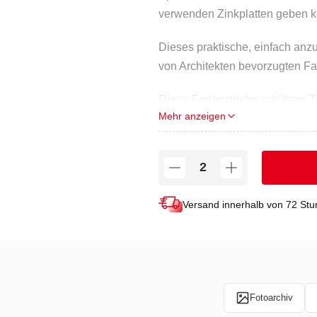
verwenden Zinkplatten geben 
Dieses praktische, einfach a
von Architekten bevorzugten Fa
Diese Endanstriche schützen Z
Mehr anzeigen
Sie können
diese Spritzfarbe 
unserer Website bestellen.
Die Lieferung bei Ihnen erfol
Versand innerhalb von 72 St
TECHNISCHE DATEN
Fassungsvermögen (ml): 500
Maximale Einsatztemperatur (°C
Fotoarchiv
Farbe: quarzgrau