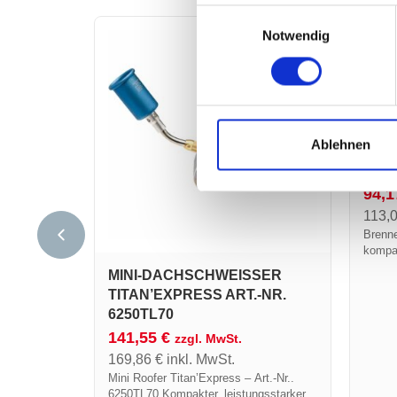
Einwilligungsauswahl
Notwendig
BRE
Ablehnen
SCH
APTO
94,
113,
Brenn
kompat
MINI-DACHSCHWEISSER T
ITAN’EXPRESS ART.-NR. 6
250TL70
141,55
€
zzgl. MwSt.
169,86
€
inkl. MwSt.
Mini Roofer Titan’Express – Art.-Nr..
6250TL70 Kompakter, leistungsstarker