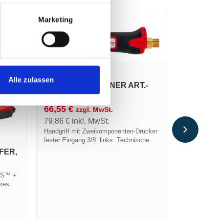
Marketing
HANDGRIFF FÜR
Alle zulassen
SCHWEISSBRENNER ART.-N
SCHWEIS
R. 650
PIEZO A
66,55
€
zzgl. MwSt.
482,05
€
79,86
€
inkl. MwSt.
578,46
€
i
Handgriff mit Zweikomponenten-Drücker
Nachdem die
fester Eingang 3/8. links. Technische
Gelegenheit
Daten Gewicht (g): 340
FER,
Dichtungspi
Konfigurati
„voll“ auszu
AS™ +
Sortimenten 
press
renner
tlanze