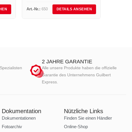
Art.-Nr.:
650
Art.-Nr.:
75
HEN
DETAILS ANSEHEN
2 JAHRE GARANTIE
Spezialisten
Alle unsere Produkte haben die offizielle
Garantie des Unternehmens Guilbert
Express.
Dokumentation
Nützliche Links
Dokumentationen
Finden Sie einen Händler
Fotoarchiv
Online-Shop