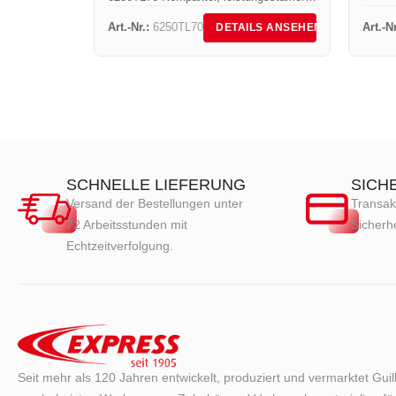
Dachbrenner für Abdichtungs- und
Art.-Nr.:
6250TL70
Art.-Nr
DETAILS ANSEHEN
Dacharbeiten Der Mini Roofer
Titan’Express wurde speziell für die
Anforderungen von Fachleuten im...
SCHNELLE LIEFERUNG
SICH
Versand der Bestellungen unter
Transak
72 Arbeitsstunden mit
Sicherhe
Echtzeitverfolgung.
Seit mehr als 120 Jahren entwickelt, produziert und vermarktet Gui