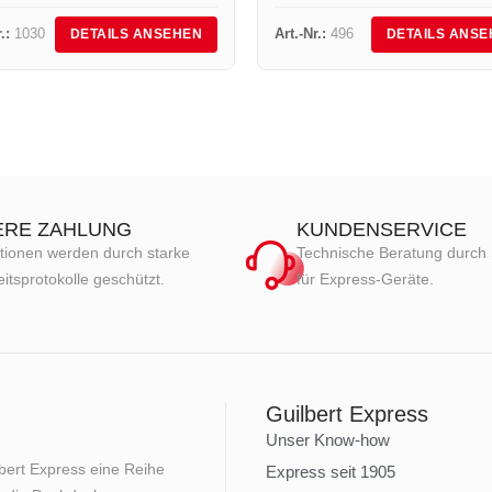
Art.-Nr. 4750 +...
.:
1030
Art.-Nr.:
496
DETAILS ANSEHEN
DETAILS ANSE
ERE ZAHLUNG
KUNDENSERVICE
tionen werden durch starke
Technische Beratung durch 
itsprotokolle geschützt.
für Express-Geräte.
Guilbert Express
Unser Know-how
lbert Express eine Reihe
Express seit 1905