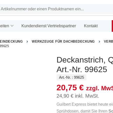
eiten
Kundendienst Vertriebspartner
Kontakt
HEINDECKUNG
WERKZEUGE FÜR DACHBEDECKUNG
VER
9625
Deckanstrich, 
Art.-Nr. 99625
Art.-Nr. :
99625
20,75
€
zzgl. MwS
24,90
€
inkl. MwSt.
Guilbert Express bietet heute e
Sprühdosen, damit Sie Ihren
S