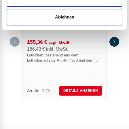
Ablehnen
LÖTKOLBEN ART.-NR. 6178
155,36
€
zzgl. MwSt.
FLUS
186,43
€
inkl. MwSt.
855
Lötkolben, bestehend aus dem
20,0
Lötkolbenaufsatz Art.-Nr. 4678 und dem
24,1
Handgriff Art.-Nr. 600, Anschluss 3/8” links
Umweltf
Bedach
oxidier
der mit
Art.-Nr.:
6178
Art.-Nr.
DETAILS ANSEHEN