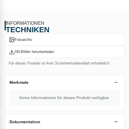
Guilbert Express bestätigt mit dieser neuen Referenz seine
Rolle als zuverlässiger Partner der Bitumenabdichtungs-
Handwerker: Werkzeuge, die sofort einsatzbereit, einfach zu
INFORMATIONEN
handhaben und innerhalb von
72 Stunden nach
TECHNIKEN
Auftragsbestätigung und Zahlungseingang
geliefert
Fotoarchiv
werden.
HD-Bilder herunterladen
TECHNISCHE DATEN
Durchmesser Düse in mm: 50
Für dieses Produkt ist kein Sicherheitsdatenblatt erforderlich.
Leistung in kW: 50
Länge Hals in mm: 130
Merkmale
Zugehörige Produkte: Art.-Nr.
6223CRA - Art.-Nr. 6423CRA -
150TL200CRA - 150TL400CRA - 150TL600CRA
Keine Informationen für dieses Produkt verfügbar.
Dokumentation