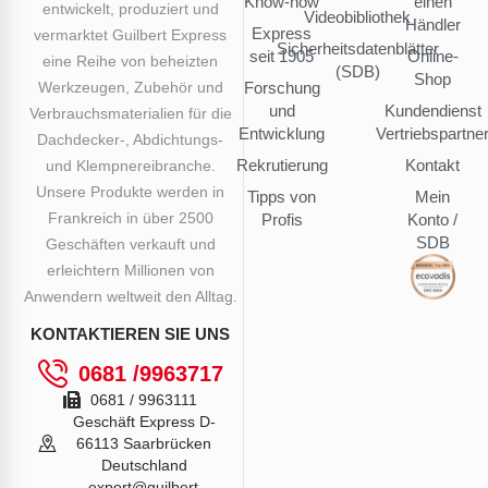
Know-how
einen
entwickelt, produziert und
Videobibliothek
Händler
Express
vermarktet Guilbert Express
Sicherheitsdatenblätter
seit 1905
Online-
eine Reihe von beheizten
(SDB)
Shop
Werkzeugen, Zubehör und
Forschung
und
Kundendienst
Verbrauchsmaterialien für die
Entwicklung
Vertriebspartne
Dachdecker-, Abdichtungs-
Rekrutierung
Kontakt
und Klempnereibranche.
Unsere Produkte werden in
Tipps von
Mein
Frankreich in über 2500
Profis
Konto /
SDB
Geschäften verkauft und
erleichtern Millionen von
Anwendern weltweit den Alltag.
KONTAKTIEREN SIE UNS
0681 /9963717
0681 / 9963111
Geschäft Express D-
66113 Saarbrücken
Deutschland
export@guilbert-