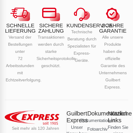
SCHNELLE
SICHERE
KUNDENSERVICE
2 JAHRE
LIEFERUNG
ZAHLUNG
GARANTIE
Technische
Versand der
Transaktionen
Alle unsere
Beratung durch
Bestellungen
werden durch
Produkte
Spezialisten für
unter
starke
haben die
Express-
72
Sicherheitsprotokolle
offizielle
Geräte.
Arbeitsstunden
geschützt.
Garantie des
mit
Unternehmens
Echtzeitverfolgung.
Guilbert
Express.
Guilbert
Dokumentation
Nützliche
Express
Links
Dokumentationen
Unser
Finden Sie
Seit mehr als 120 Jahren
Fotoarchiv