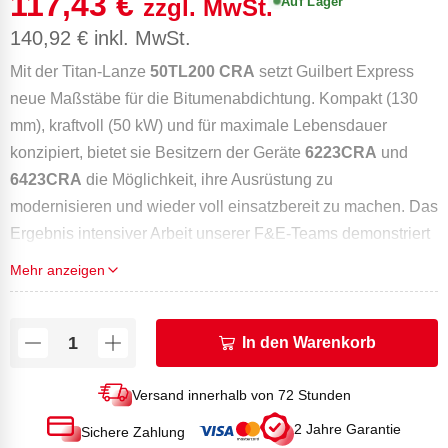
117,43
€
Auf Lager
zzgl. MwSt.
140,92
€
inkl. MwSt.
Mit der Titan-Lanze
50TL200 CRA
setzt Guilbert Express
neue Maßstäbe für die Bitumenabdichtung. Kompakt (130
mm), kraftvoll (50 kW) und für maximale Lebensdauer
konzipiert, bietet sie Besitzern der Geräte
6223CRA
und
6423CRA
die Möglichkeit, ihre Ausrüstung zu
modernisieren und wieder voll einsatzbereit zu machen. Das
Ergebnis intensiver Arbeit unserer F&E-Teams demonstriert
die Innovationskraft und Branchenführerschaft der Marke.
Mehr anzeigen
Die Express-Abdichtungsserie richtet sich an Profis des
Innen- und Außenausbaus sowie an anspruchsvolle
In den Warenkorb
Anwender. Leicht, robust und leistungsstark – sie liefert
erstklassige Schweißlösungen und erfüllt alle
Versand innerhalb von 72 Stunden
Anforderungen vor Ort ohne Kompromisse.
2 Jahre Garantie
Sichere Zahlung