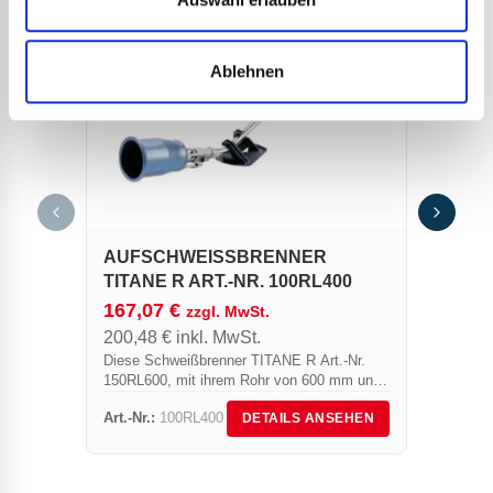
Ablehnen
ABDI
EXPR
296,
AUFSCHWEISSBRENNER T
356,
ITANE R ART.-NR. 100RL400
Dieser
167,07
€
zzgl. MwSt.
aus ein
200,48
€
inkl. MwSt.
einem R
Diese Schweißbrenner TITANE R Art.-Nr.
Art.-Nr
150RL600, mit ihrem Rohr von 600 mm und
auch 1
ihrer Leistung von 150 kW bei 4 Bar, die für
sowie 
Art.-Nr.:
100RL400
Art.-Nr.
DETAILS ANSEHEN
alle Abdichter...