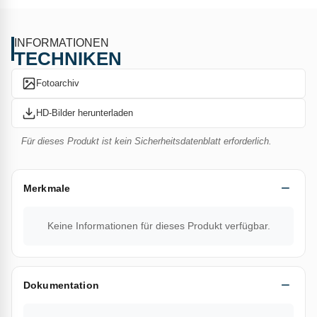
Diese Funktion schaltet den Schweißbrenner sofort aus,
sobald der Bediener den Drücker loslässt. Damit entfallen
INFORMATIONEN
die Restflammen, die oft genug Brände auf den Baustellen
TECHNIKEN
auslösen!
Fotoarchiv
Da der Schweißbrenner sich ausschaltet, spart er auch Gas
HD-Bilder herunterladen
und verringert den CO2-Ausstoß. Außerdem ist der
Geräuschpegel des Raptor Art.-Nr. 1027 geringer, als der
Für dieses Produkt ist kein Sicherheitsdatenblatt erforderlich.
aller sonstigen aktuellen Schweißbrenner!
Merkmale
Die angewandte Flammentechnologie hält die
Brennertemperatur auf einem niedrigen Wert. Dank der
Keine Informationen für dieses Produkt verfügbar.
gezielten Ausrichtung der Flammen ist der Raptor-
Schweißbrenner ganz besonders präzise.
Dokumentation
Dank der Piezozündung braucht der Bediener nicht
sicherzustellen, dass er immer sein Feuerzeug dabei hat.