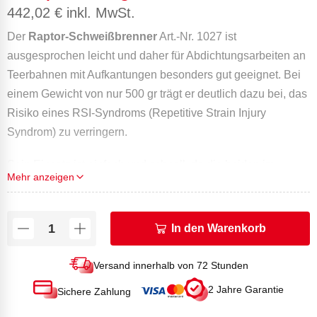
442,02
€
inkl. MwSt.
Der
Raptor-Schweißbrenner
Art.-Nr. 1027 ist
ausgesprochen leicht und daher für Abdichtungsarbeiten an
Teerbahnen mit Aufkantungen besonders gut geeignet. Bei
einem Gewicht von nur 500 gr trägt er deutlich dazu bei, das
Risiko eines RSI-Syndroms (Repetitive Strain Injury
Syndrom) zu verringern.
Sein Einsatz ist einfach und schnell, da die beiden im
Mehr anzeigen
Lieferumfang enthaltenen 30 kW- und 70 kW- Lanzen für 4
bar dank der Schnellkupplung im Handumdrehen am
Schweißbrenner montiert werden können
In den Warenkorb
Der Anwärm-Schweißbrenner Raptor Express ist der
Versand innerhalb von 72 Stunden
einzige, der mit einem Sicherheitsgriff ausgestattet ist. Um
2 Jahre Garantie
Sichere Zahlung
was geht es dabei?