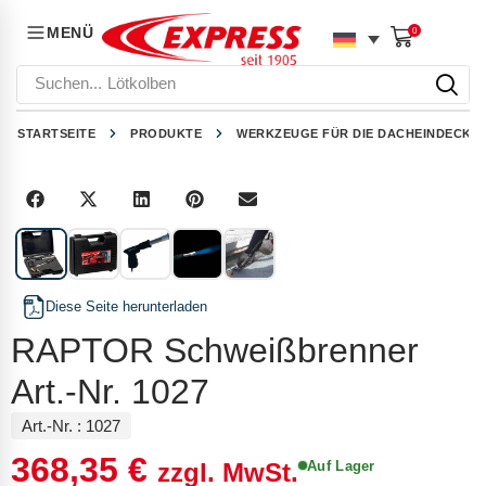
MENÜ
0
Suchen...
Lötkolben
STARTSEITE
PRODUKTE
WERKZEUGE FÜR DIE DACHEINDECKU
1
/
5
Diese Seite herunterladen
RAPTOR Schweißbrenner
Art.-Nr. 1027
Art.-Nr. :
1027
368,35
€
Auf Lager
zzgl. MwSt.