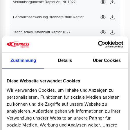
Verkaufsargumente Raptor Art.-Nr. 1027
Der Raptor-Schweißbrenner kann auch problemlos vom
Bediener selbst gewartet werden, z.B. für den Austausch der
Gebrauchsanweisung Brennerpistole Raptor
Düse oder der Piezozündung. Geben Sie es zu, Sie
möchten ihn jetzt ausprobieren!
Technisches Datenblatt Raptor 1027
TECHNISCHE DATEN
Gewicht des 30 kW-Lanze (g): 138
Gewicht des 70kW-Lanze (g): 170
PRODUKTE
Zustimmung
Details
Über Cookies
Gasdurchsatz 30 kW-Lanze (kg/h): 2,58 bis 4 bar
PARTNER
Gasdurchsatz 70kW-Lanze (kg/h): 5,22 bis 4 bar
Diese Webseite verwendet Cookies
Wir verwenden Cookies, um Inhalte und Anzeigen zu
personalisieren, Funktionen für soziale Medien anbieten
zu können und die Zugriffe auf unsere Website zu
analysieren. Außerdem geben wir Informationen zu Ihrer
Verwendung unserer Website an unsere Partner für
soziale Medien, Werbung und Analysen weiter. Unsere