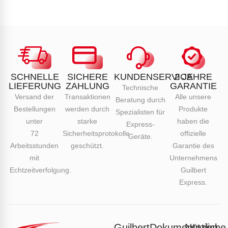
SCHNELLE
SICHERE
KUNDENSERVICE
2 JAHRE
LIEFERUNG
ZAHLUNG
GARANTIE
Technische
Versand der
Transaktionen
Alle unsere
Beratung durch
Bestellungen
werden durch
Produkte
Spezialisten für
unter
starke
haben die
Express-
72
Sicherheitsprotokolle
offizielle
Geräte.
Arbeitsstunden
geschützt.
Garantie des
mit
Unternehmens
Echtzeitverfolgung.
Guilbert
Express.
Guilbert
Dokumentation
Nützliche