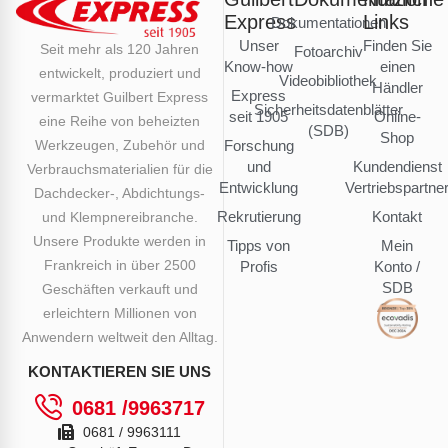
Express
Links
Dokumentationen
Unser
Finden Sie
Seit mehr als 120 Jahren
Fotoarchiv
Know-how
einen
entwickelt, produziert und
Videobibliothek
Händler
Express
vermarktet Guilbert Express
Sicherheitsdatenblätter
seit 1905
Online-
eine Reihe von beheizten
(SDB)
Shop
Werkzeugen, Zubehör und
Forschung
und
Kundendienst
Verbrauchsmaterialien für die
Entwicklung
Vertriebspartne
Dachdecker-, Abdichtungs-
Rekrutierung
Kontakt
und Klempnereibranche.
Unsere Produkte werden in
Tipps von
Mein
Frankreich in über 2500
Profis
Konto /
SDB
Geschäften verkauft und
erleichtern Millionen von
Anwendern weltweit den Alltag.
KONTAKTIEREN SIE UNS
0681 /9963717
0681 / 9963111