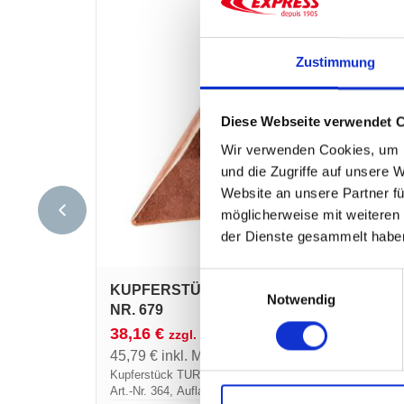
Zustimmung
Diese Webseite verwendet 
Wir verwenden Cookies, um I
und die Zugriffe auf unsere 
Website an unsere Partner fü
möglicherweise mit weiteren
der Dienste gesammelt habe
Einwilligungsauswahl
KUPFERSTÜCK TURBO ART.-
Notwendig
NR. 679
38,16
€
zzgl. MwSt.
45,79
€
inkl. MwSt.
Kupferstück TURBO 325 g für Lötkolben
Art.-Nr. 364, Auflagefäche Kupferstück