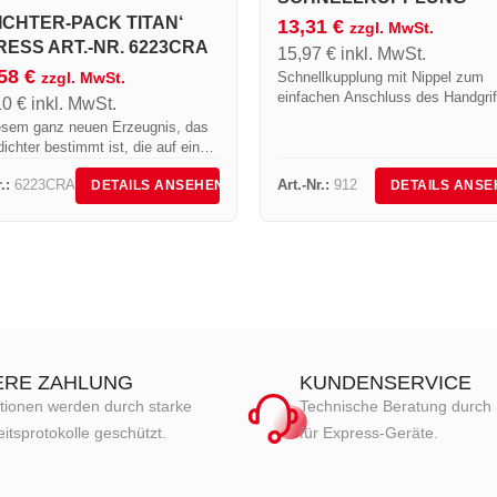
ICHTER-PACK TITAN‘
13,31
€
zzgl. MwSt.
ESS ART.-NR. 6223CRA
15,97
€
inkl. MwSt.
,58
€
Schnellkupplung mit Nippel zum
zzgl. MwSt.
einfachen Anschluss des Handgrif
10
€
inkl. MwSt.
Gummischlauch
esem ganz neuen Erzeugnis, das
dichter bestimmt ist, die auf einer
elle gleichermaßen hochgezogen
.:
6223CRA
Art.-Nr.:
912
DETAILS ANSEHEN
DETAILS ANSE
ach ausgebreitet arbeiten, ist den
ungs- und Entwicklungsteams...
ERE ZAHLUNG
KUNDENSERVICE
tionen werden durch starke
Technische Beratung durch 
itsprotokolle geschützt.
für Express-Geräte.