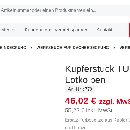
eiten
Kundendienst Vertriebspartner
Kontakt
HEINDECKUNG
WERKZEUGE FÜR DACHBEDECKUNG
VER
Kupferstück TU
Lötkolben
Art.-Nr. :
779
46,02
€
zzgl. MwS
55,22
€
inkl. MwSt.
Ersatz-Turbospitze aus Kupfer 
und Lanze.