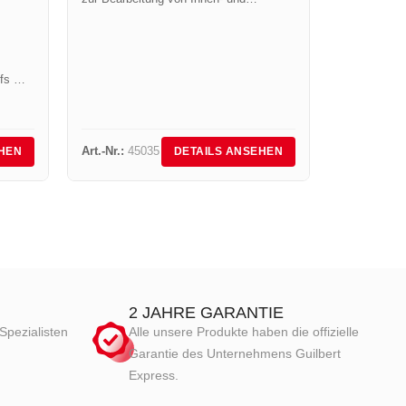
43,56
€
in
Außenecken bei der Verschweißung von
Kupferstück 
thermoplastischen Kunststoffbahnen
364, Auflag
imFür Dachbereich.
3,5 mm.
fs mit
Art.-Nr.:
45035
Art.-Nr.:
67
HEN
DETAILS ANSEHEN
2 JAHRE GARANTIE
Spezialisten
Alle unsere Produkte haben die offizielle
Garantie des Unternehmens Guilbert
Express.