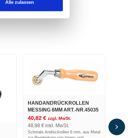
Alle zulassen
HANDANDRÜCKROLLEN
MESSING 6MM ART.-NR.45035
40,82
€
KUPFERS
zzgl. MwSt.
FÜR LÖ
48,98
€
inkl. MwSt.
36,30
€
Schmale Andrückrollen 6 mm, aus Metal
zur Bearbeitung von Innen- und