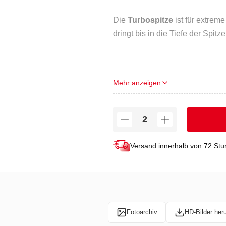
Die
Turbospitze
ist für extrem
dringt bis in die Tiefe der Spit
TECHNISCHE DATEN
Mehr anzeigen
Werkstoffe: Kupfer 99,9 %
Gewicht (g): 292
Lötstück (mm): 45 x 5
Versand innerhalb von 72 St
Fotoarchiv
HD-Bilder her