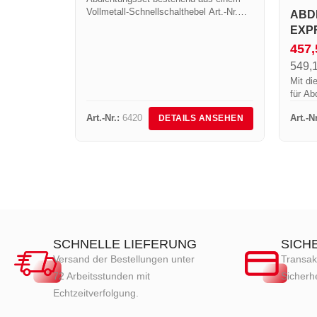
Vollmetall-Schnellschalthebel Art.-Nr.
ABD
640 mit Drehanschluss, einem
EXPR
Gummischlauch von 20 Metern Art.-Nr.
457
963/20S und einem Hochdruck-
Druckminderer 4 Bar Art.-Nr. 684R1. Er
549,
kann...
Mit di
für Ab
Baust
Art.-Nr.:
6420
Art.-Nr
DETAILS ANSEHEN
und fl
Forsch
SCHNELLE LIEFERUNG
SICH
Versand der Bestellungen unter
Transak
72 Arbeitsstunden mit
Sicherhe
Echtzeitverfolgung.