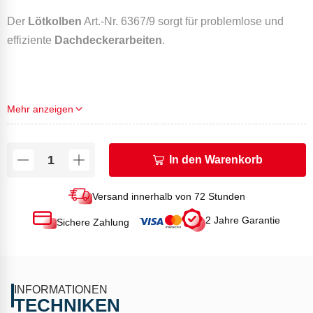
Der
Lötkolben
Art.-Nr. 6367/9 sorgt für problemlose und
effiziente
Dachdeckerarbeiten
.
TECHNISCHE DATEN
Mehr anzeigen
Leistung (kW) bei 2 bar: 1,3
Durchsatz (g/h) bei 2 bar: 94
Max. Lötstücktemperatur (°C): 600
In den Warenkorb
Gewicht (g): 1850
Versand innerhalb von 72 Stunden
2 Jahre Garantie
Sichere Zahlung
INFORMATIONEN
TECHNIKEN