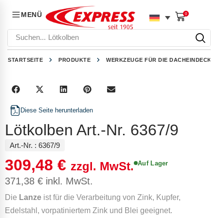
MENÜ
0
Suchen...
Lötkolben
STARTSEITE
PRODUKTE
WERKZEUGE FÜR DIE DACHEINDECKU
Diese Seite herunterladen
Lötkolben Art.-Nr. 6367/9
Art.-Nr. :
6367/9
309,48
€
Auf Lager
zzgl. MwSt.
371,38
€
inkl. MwSt.
Die
Lanze
ist für die Verarbeitung von Zink, Kupfer,
Edelstahl, vorpatiniertem Zink und Blei geeignet.