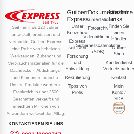
Guilbert
Dokumentation
Nützliche
Express
Links
Dokumentationen
Unser
Finden Sie
Seit mehr als 120 Jahren
Fotoarchiv
Know-how
einen
entwickelt, produziert und
Videobibliothek
Händler
Express
vermarktet Guilbert Express
Sicherheitsdatenblätter
seit 1905
Online-
eine Reihe von beheizten
(SDB)
Shop
Werkzeugen, Zubehör und
Forschung
und
Kundendienst
Verbrauchsmaterialien für die
Entwicklung
Vertriebspartne
Dachdecker-, Abdichtungs-
Rekrutierung
Kontakt
und Klempnereibranche.
Unsere Produkte werden in
Tipps von
Mein
Frankreich in über 2500
Profis
Konto /
SDB
Geschäften verkauft und
erleichtern Millionen von
Anwendern weltweit den Alltag.
KONTAKTIEREN SIE UNS