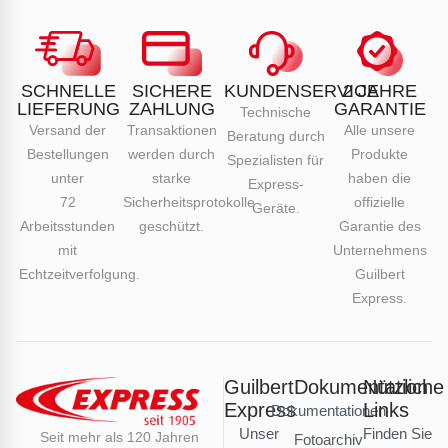
SCHNELLE
SICHERE
KUNDENSERVICE
2 JAHRE
LIEFERUNG
ZAHLUNG
GARANTIE
Technische
Versand der
Transaktionen
Alle unsere
Beratung durch
Bestellungen
werden durch
Produkte
Spezialisten für
unter
starke
haben die
Express-
72
Sicherheitsprotokolle
offizielle
Geräte.
Arbeitsstunden
geschützt.
Garantie des
mit
Unternehmens
Echtzeitverfolgung.
Guilbert
Express.
Guilbert
Dokumentation
Nützliche
Express
Links
Dokumentationen
Unser
Finden Sie
Seit mehr als 120 Jahren
Fotoarchiv