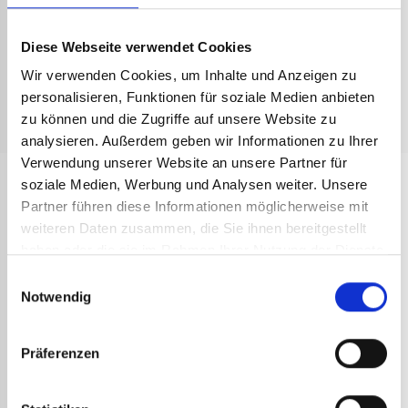
Technisches Datenblatt Griffe
Diese Webseite verwendet Cookies
Technisches Datenblatt Schläuche
Wir verwenden Cookies, um Inhalte und Anzeigen zu
personalisieren, Funktionen für soziale Medien anbieten
Technisches Datenblatt Druckminderer
zu können und die Zugriffe auf unsere Website zu
analysieren. Außerdem geben wir Informationen zu Ihrer
Verwendung unserer Website an unsere Partner für
soziale Medien, Werbung und Analysen weiter. Unsere
ANDERE
Partner führen diese Informationen möglicherweise mit
REFERENZEN
weiteren Daten zusammen, die Sie ihnen bereitgestellt
haben oder die sie im Rahmen Ihrer Nutzung der Dienste
gesammelt haben.
Einwilligungsauswahl
Notwendig
Präferenzen