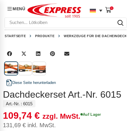
MENÜ
0
Suchen...
Lötkolben
STARTSEITE
PRODUKTE
WERKZEUGE FÜR DIE DACHEINDECKU
1
/
3
Diese Seite herunterladen
Dachdeckerset Art.-Nr. 6015
Art.-Nr. :
6015
109,74
€
Auf Lager
zzgl. MwSt.
131,69
€
inkl. MwSt.