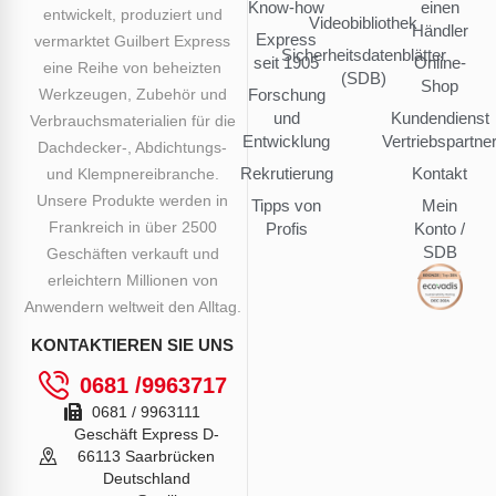
Know-how
einen
entwickelt, produziert und
Videobibliothek
Händler
Express
vermarktet Guilbert Express
Sicherheitsdatenblätter
seit 1905
Online-
eine Reihe von beheizten
(SDB)
Shop
Werkzeugen, Zubehör und
Forschung
und
Kundendienst
Verbrauchsmaterialien für die
Entwicklung
Vertriebspartne
Dachdecker-, Abdichtungs-
Rekrutierung
Kontakt
und Klempnereibranche.
Unsere Produkte werden in
Tipps von
Mein
Frankreich in über 2500
Profis
Konto /
SDB
Geschäften verkauft und
erleichtern Millionen von
Anwendern weltweit den Alltag.
KONTAKTIEREN SIE UNS
0681 /9963717
0681 / 9963111
Geschäft Express D-
66113 Saarbrücken
Deutschland