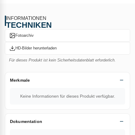
Aufschweißbrenner mit seinem ergonomischen
Handgriff bietet
guten Bedienkomfort und ein
INFORMATIONEN
ausgezeichnetes Preis-/Leistungsverhältnis.
TECHNIKEN
TECHNISCHE DATEN
Fotoarchiv
Becherdurchmesser (mm): 60
HD-Bilder herunterladen
Leistung (kW): 100
Für dieses Produkt ist kein Sicherheitsdatenblatt erforderlich.
Stablänge (mm): 500
Merkmale
Gewicht (g): 363
Gasdurchfluss (g/Std.): 7390 bei 4 bar
Keine Informationen für dieses Produkt verfügbar.
Verwandtes Produkt:
605WR
Dokumentation