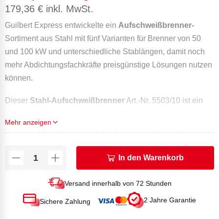
179,36
€
inkl. MwSt.
Guilbert Express entwickelte ein
Aufschweißbrenner-
Sortiment aus Stahl mit fünf Varianten für Brenner von 50
und 100 kW und unterschiedliche Stablängen, damit noch
mehr Abdichtungsfachkräfte preisgünstige Lösungen nutzen
können.
Dieser
Stahl-Aufschweißbrenner
Art.-Nr. 5503/10 ist ein
leicht identifizierbares,
preisgünstiges
Mehr anzeigen
Abdichtungswerkzeug,
das in den verschiedensten Fällen
Anwendung finden kann
.
In den Warenkorb
Die Einheit besteht aus Handgriff
Art.-Nr. 605WR
, Becher
100 kW und Stab 500 mm + 10 m
Schlauch
Art.-Nr. 963/10
Versand innerhalb von 72 Stunden
+
Druckminderer 4 bar
Art.-Nr. 684R1
2 Jahre Garantie
Sichere Zahlung
Dieser
leistungsstarke, einfach zu bedienende