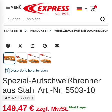
MENÜ
0
Suchen...
Lötkolben
STARTSEITE
PRODUKTE
WERKZEUGE FÜR DIE DACHEINDECKU
1
/
4
Diese Seite herunterladen
Spezial-Aufschweißbrenner
aus Stahl Art.-Nr. 5503-10
Art.-Nr. :
5503/10
149,47
€
Auf Lager
zzgl. MwSt.