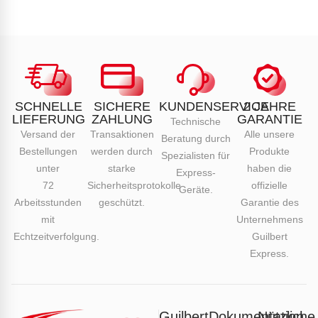
SCHNELLE
SICHERE
KUNDENSERVICE
2 JAHRE
LIEFERUNG
ZAHLUNG
GARANTIE
Technische
Versand der
Transaktionen
Alle unsere
Beratung durch
Bestellungen
werden durch
Produkte
Spezialisten für
unter
starke
haben die
Express-
72
Sicherheitsprotokolle
offizielle
Geräte.
Arbeitsstunden
geschützt.
Garantie des
mit
Unternehmens
Echtzeitverfolgung.
Guilbert
Express.
Guilbert
Dokumentation
Nützliche