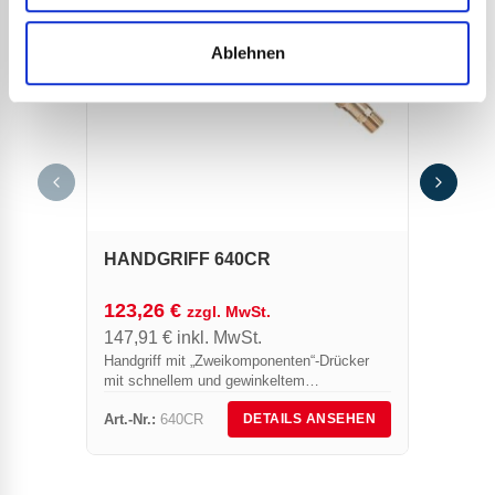
Ablehnen
PREM
LÖTP
70,6
84,7
Ein ge
HANDGRIFF 640CR
und Ba
patini
123,26
€
zzgl. MwSt.
147,91
€
inkl. MwSt.
Handgriff mit „Zweikomponenten“-Drücker
mit schnellem und gewinkeltem
Drehanschluss.
Art.-Nr.:
640CR
Art.-Nr.
DETAILS ANSEHEN