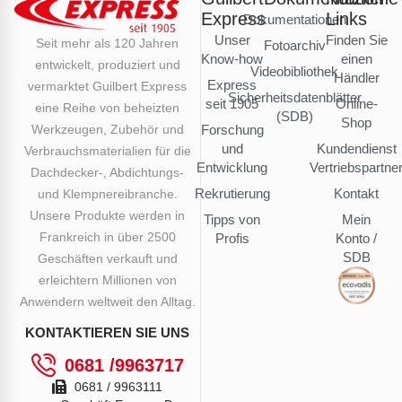
Express
Links
Dokumentationen
Unser
Finden Sie
Seit mehr als 120 Jahren
Fotoarchiv
Know-how
einen
entwickelt, produziert und
Videobibliothek
Händler
Express
vermarktet Guilbert Express
Sicherheitsdatenblätter
seit 1905
Online-
eine Reihe von beheizten
(SDB)
Shop
Werkzeugen, Zubehör und
Forschung
und
Kundendienst
Verbrauchsmaterialien für die
Entwicklung
Vertriebspartne
Dachdecker-, Abdichtungs-
Rekrutierung
Kontakt
und Klempnereibranche.
Unsere Produkte werden in
Tipps von
Mein
Frankreich in über 2500
Profis
Konto /
SDB
Geschäften verkauft und
erleichtern Millionen von
Anwendern weltweit den Alltag.
KONTAKTIEREN SIE UNS
0681 /9963717
0681 / 9963111