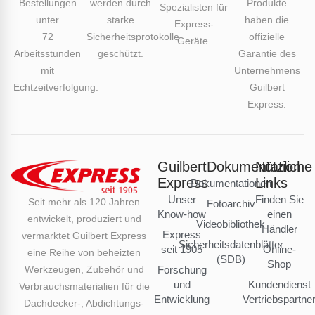
Bestellungen
werden durch
Produkte
Spezialisten für
unter
starke
haben die
Express-
72
Sicherheitsprotokolle
offizielle
Geräte.
Arbeitsstunden
geschützt.
Garantie des
mit
Unternehmens
Echtzeitverfolgung.
Guilbert
Express.
Guilbert
Dokumentation
Nützliche
Express
Links
Dokumentationen
Unser
Finden Sie
Seit mehr als 120 Jahren
Fotoarchiv
Know-how
einen
entwickelt, produziert und
Videobibliothek
Händler
Express
vermarktet Guilbert Express
Sicherheitsdatenblätter
seit 1905
Online-
eine Reihe von beheizten
(SDB)
Shop
Werkzeugen, Zubehör und
Forschung
und
Kundendienst
Verbrauchsmaterialien für die
Entwicklung
Vertriebspartne
Dachdecker-, Abdichtungs-