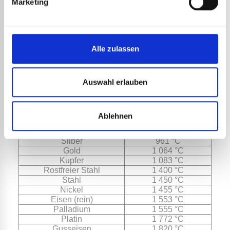
oder Löten verwendeten
Marketing
Metalle
Alle zulassen
Materialien
Schmelztemperatur
Auswahl erlauben
Zinn
232 °C
Blei
327 °C
Zink
419 °C
Aluminium (rein)
660 °C
Ablehnen
Bronze
890 °C
Messing
900 °C
Silber
961 °C
Gold
1 064 °C
Kupfer
1 083 °C
Rostfreier Stahl
1 400 °C
Stahl
1 450 °C
Nickel
1 455 °C
Eisen (rein)
1 553 °C
Palladium
1 555 °C
Platin
1 772 °C
Gusseisen
1 820 °C