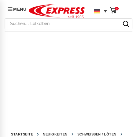
MENÜ
0
Suchen...
Lötkolben
STARTSEITE
NEUIGKEITEN
SCHWEISSEN / LÖTEN
SCHM