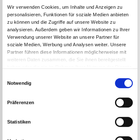
er setzt sich wie durch ein Netz aus winzigen
Wir verwenden Cookies, um Inhalte und Anzeigen zu
Kanälen auf die Grundwerkstoffe fest.
personalisieren, Funktionen für soziale Medien anbieten
Damit er sich auf den beiden zu lötenden Teilen
zu können und die Zugriffe auf unsere Website zu
verteilen kann, müssen diese perfekt vorbereitet und
analysieren. Außerdem geben wir Informationen zu Ihrer
gereinigt sein. Jegliche Fettflecken oder
Verwendung unserer Website an unsere Partner für
Unebenheiten verhindern das Ausbreiten des
soziale Medien, Werbung und Analysen weiter. Unsere
Zusatzwerkstoffs und schwächen das Lot.
Partner führen diese Informationen möglicherweise mit
weiteren Daten zusammen, die Sie ihnen bereitgestellt
Um die Oberflächen nach dem Reinigen und
haben oder die sie im Rahmen Ihrer Nutzung der Dienste
Entfetten richtig vorzubereiten, sollten Sie sie mit
gesammelt haben.
einem Schleifmittel, wie z. B. Schmirgelleinen,
Einwilligungsauswahl
abreiben. Dadurch entstehen winzige Kratzer, die
Notwendig
das Ausbreiten des Zusatzwerkstoffs fördern und
eine stärkere, haltbarere Lötung gewährleisten.
Präferenzen
Schmelzpunkte der
Statistiken
wichtigsten beim Schweißen