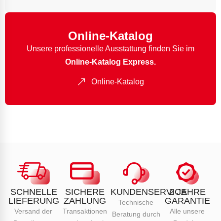
Online-Katalog
Unsere professionelle Ausstattung finden Sie im
Online-Katalog Express.
Online-Katalog
SCHNELLE
SICHERE
KUNDENSERVICE
2 JAHRE
LIEFERUNG
ZAHLUNG
GARANTIE
Technische
Versand der
Transaktionen
Alle unsere
Beratung durch