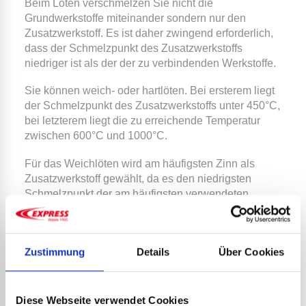
Beim Löten verschmelzen Sie nicht die
Grundwerkstoffe miteinander sondern nur den
Zusatzwerkstoff. Es ist daher zwingend erforderlich,
dass der Schmelzpunkt des Zusatzwerkstoffs
niedriger ist als der der zu verbindenden Werkstoffe.
Sie können weich- oder hartlöten. Bei ersterem liegt
der Schmelzpunkt des Zusatzwerkstoffs unter 450°C,
bei letzterem liegt die zu erreichende Temperatur
zwischen 600°C und 1000°C.
Für das Weichlöten wird am häufigsten Zinn als
Zusatzwerkstoff gewählt, da es den niedrigsten
Schmelzpunkt der am häufigsten verwendeten
Zusatzwerkstoffe hat.
Wenn Sie löten, muss der Zusatzwerkstoff seinen
Schmelzpunkt erreichen, um in die flüssige Phase
Zustimmung
Details
Über Cookies
überzugehen. Sobald er mit den beiden zu
verbindenden Teilen in Berührung kommt, breitet er
sich aus und verteilt sich durch Kapillarwirkung, d.h.
Diese Webseite verwendet Cookies