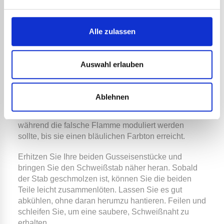
gestellt. Um Fett zu entfernen, können Sie
Lösungsmittel, aber auch Dampf verwenden. Für
größere Teile stehen Ihnen Geräte zur Verfügung, mit
Alle zulassen
denen Sie Sandstrahlen
oder Stahlstrahlen können.
Bevor Sie mit dem Löten beginnen, sollten Sie beide
Teile leicht mit Sandpapier abschleifen, damit sie
Auswahl erlauben
vollständig glatt sind.
Die Flamme des Acetylen-Sauerstoff-Brenners sollte
Ablehnen
so eingestellt werden, dass sie kurz bleibt. Der
Stachel der Flamme sollte von heller Farbe sein,
während die falsche Flamme moduliert werden
sollte, bis sie einen bläulichen Farbton erreicht.
Erhitzen Sie Ihre beiden Gusseisenstücke und
bringen Sie den Schweißstab näher heran. Sobald
der Stab geschmolzen ist, können Sie die beiden
Teile leicht zusammenlöten. Lassen Sie es gut
abkühlen, ohne daran herumzu hantieren. Feilen und
schleifen Sie, um eine saubere, Schweißnaht zu
erhalten.