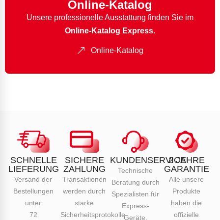
Online-Katalog
Unsere professionelle Ausstattung finden Sie im
Online-Katalog Express.
Online-Katalog
SCHNELLE
SICHERE
KUNDENSERVICE
2 JAHRE
LIEFERUNG
ZAHLUNG
GARANTIE
Technische
Versand der
Transaktionen
Alle unsere
Beratung durch
Bestellungen
werden durch
Produkte
Spezialisten für
unter
starke
haben die
Express-
72
Sicherheitsprotokolle
offizielle
Geräte.