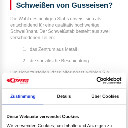
Schweißen von Gusseisen?
Die Wahl des richtigen Stabs erweist sich als
entscheidend für eine qualitativ
hochwertige
Schweißnaht.
Der Schweißstab besteht aus zwei
verschiedenen Teilen:
1.
das Zentrum aus Metall ;
2.
die spezifische Beschichtung.
Um sicherzustellen, dass alles passt, wählen Sie
einen Stab, dessen Zentrum aus Gusseisen besteht.
Der Durchmesser des Stabs hängt davon ab, wie
Zustimmung
Details
Über Cookies
dick das Gusseisen ist, das Sie bearbeiten. Bei einer
Gusseisendicke von z. B. bis zu 5 Millimetern reicht
ein Stab von etwa 2 Millimetern. Für eine größere
Dicke bevorzugen Sie einen Stab mit einem
Diese Webseite verwendet Cookies
Stabdurchmesser zwischen 4 und 6 Millimetern, je
Wir verwenden Cookies, um Inhalte und Anzeigen zu
nachdem, welches Material Sie schweißen möchten.