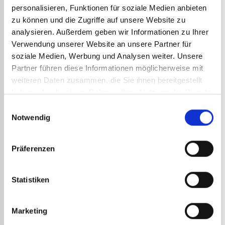
personalisieren, Funktionen für soziale Medien anbieten
zu können und die Zugriffe auf unsere Website zu
analysieren. Außerdem geben wir Informationen zu Ihrer
Wie schweißen Sie
Verwendung unserer Website an unsere Partner für
Gusseisen mit Ihrem
soziale Medien, Werbung und Analysen weiter. Unsere
Acetylen-Sauerstoff-
Partner führen diese Informationen möglicherweise mit
weiteren Daten zusammen, die Sie ihnen bereitgestellt
Brenner?
haben oder die sie im Rahmen Ihrer Nutzung der Dienste
gesammelt haben.
Einwilligungsauswahl
Das Schweißen von Gusseisen mit einem Acetylen-
Notwendig
Sauerstoff-Brenner ist für Anfänger geeignet. Sie
können es für alle häuslichen Zwecke nutzen, d. h.
für kleinere Arbeiten im Haus.
Präferenzen
Die zu schweißenden Teile müssen absolut sauber
und fettfrei sein. Wenn die Teile nicht makellos
Statistiken
sauber sind, kann es zu Fehlern an der Lötstelle in
Form von Blasen oder Einschlüssen kommen.
Dadurch wird nicht nur die Optik der Schweißnaht
Marketing
beeinträchtigt, sondern auch ihre Festigkeit in Frage