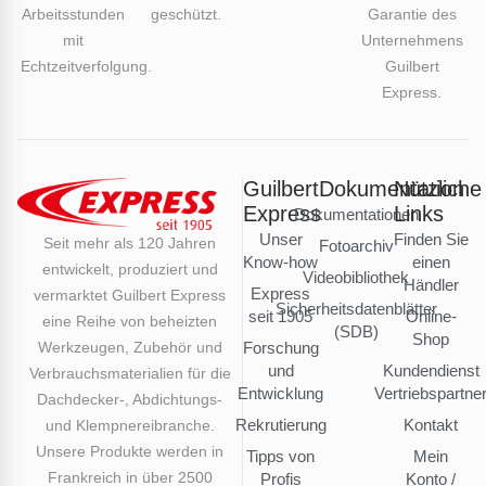
Arbeitsstunden
geschützt.
Garantie des
mit
Unternehmens
Echtzeitverfolgung.
Guilbert
Express.
Guilbert
Dokumentation
Nützliche
Express
Links
Dokumentationen
Unser
Finden Sie
Seit mehr als 120 Jahren
Fotoarchiv
Know-how
einen
entwickelt, produziert und
Videobibliothek
Händler
Express
vermarktet Guilbert Express
Sicherheitsdatenblätter
seit 1905
Online-
eine Reihe von beheizten
(SDB)
Shop
Werkzeugen, Zubehör und
Forschung
und
Kundendienst
Verbrauchsmaterialien für die
Entwicklung
Vertriebspartne
Dachdecker-, Abdichtungs-
Rekrutierung
Kontakt
und Klempnereibranche.
Unsere Produkte werden in
Tipps von
Mein
Frankreich in über 2500
Profis
Konto /