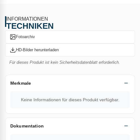
flamme typ:kernflamme
INFORMATIONEN
TECHNIKEN
Abmessungen: ∅6×60 mm
Fotoarchiv
Innendurchm Düse: ∅16mm
HD-Bilder herunterladen
Länge Weichflamme: 170 mm
Für dieses Produkt ist kein Sicherheitsdatenblatt erforderlich.
Durchfluss (g/Std.) bei 1,5 bar: 110
Energie: Butangas
Merkmale
Keine Informationen für dieses Produkt verfügbar.
Dokumentation