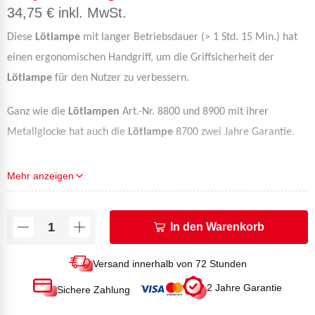
34,75
€
inkl. MwSt.
Diese
Lötlampe
mit langer Betriebsdauer (> 1 Std. 15 Min.) hat
einen ergonomischen Handgriff, um die Griffsicherheit der
Lötlampe
für den Nutzer zu verbessern.
Ganz wie die
Lötlampen
Art.-Nr.
8800 und 8900 mit ihrer
Metallglocke hat auch die
Lötlampe
8700 zwei Jahre Garantie.
Wenn Sie sich für dieses Gerät der Marke Express entscheiden
Mehr anzeigen
können Sie sicher sein, ein hochwertiges, extrem zuverlässiges
Produkt zu erwerben.
Sie ist 48Std. nach Eingang Ihrer Zahlung
In den Warenkorb
bei Ihnen.
TECHNISCHE DATEN
Versand innerhalb von 72 Stunden
Leistung (kW): 1,6
2 Jahre Garantie
Sichere Zahlung
Betriebsdauer (Stunden): 1 Std. 30 Min.