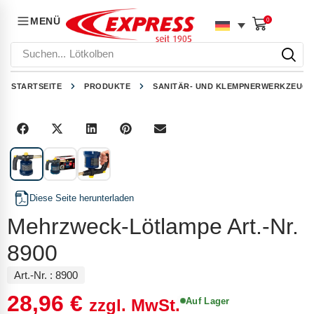
MENÜ
0
Suchen...
Lötkolben
STARTSEITE
PRODUKTE
SANITÄR- UND KLEMPNERWERKZEUGE
1
/
3
Diese Seite herunterladen
Mehrzweck-Lötlampe Art.-Nr.
8900
Art.-Nr. :
8900
28,96
€
Auf Lager
zzgl. MwSt.