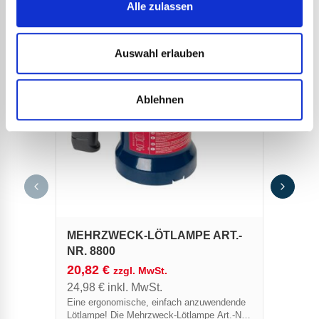
Alle zulassen
Auswahl erlauben
Ablehnen
HEIZ
47,6
57,1
Diese H
MEHRZWECK-LÖTLAMPE ART.-
hocheff
Lötkolb
NR. 8800
Ersatzt
20,82
€
zzgl. MwSt.
lieferba
24,98
€
inkl. MwSt.
Eine ergonomische, einfach anzuwendende
Lötlampe! Die Mehrzweck-Lötlampe Art.-Nr.