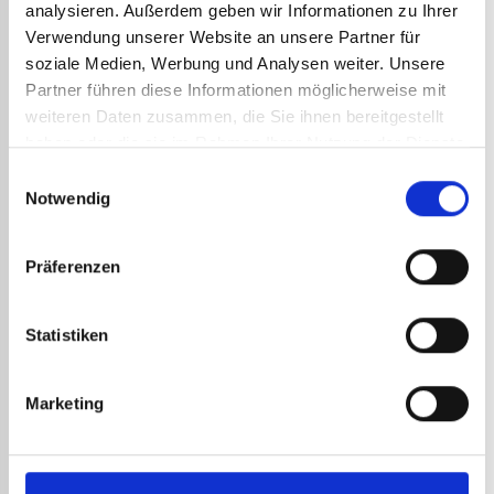
analysieren. Außerdem geben wir Informationen zu Ihrer
Verwendung unserer Website an unsere Partner für
soziale Medien, Werbung und Analysen weiter. Unsere
Partner führen diese Informationen möglicherweise mit
weiteren Daten zusammen, die Sie ihnen bereitgestellt
haben oder die sie im Rahmen Ihrer Nutzung der Dienste
gesammelt haben.
Einwilligungsauswahl
BUTANGASPATRONE ART.-NR.
Notwendig
8191
2,70
€
zzgl. MwSt.
Präferenzen
3,24
€
inkl. MwSt.
Vollständig abgesicherte, einfach
anwendbare und transportierbare Gaspatrone
Statistiken
mit „Stop Gas System“! Die Gaspatrone
Art.-Nr.:
8191
DETAILS ANSEHEN
8191 von Guilbert Express ist für Express-
Lötlampen Art.-Nr. 8700, 8800 und 8900
empfehlenswert.
Marketing
ANDERE
REFERENZEN