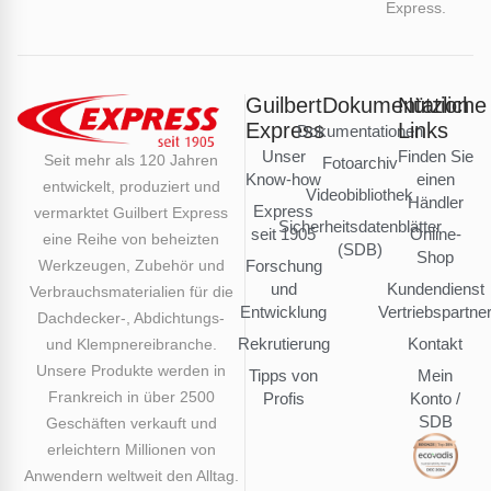
Express.
Guilbert
Dokumentation
Nützliche
Express
Links
Dokumentationen
Unser
Finden Sie
Seit mehr als 120 Jahren
Fotoarchiv
Know-how
einen
entwickelt, produziert und
Videobibliothek
Händler
Express
vermarktet Guilbert Express
Sicherheitsdatenblätter
seit 1905
Online-
eine Reihe von beheizten
(SDB)
Shop
Werkzeugen, Zubehör und
Forschung
und
Kundendienst
Verbrauchsmaterialien für die
Entwicklung
Vertriebspartne
Dachdecker-, Abdichtungs-
Rekrutierung
Kontakt
und Klempnereibranche.
Unsere Produkte werden in
Tipps von
Mein
Frankreich in über 2500
Profis
Konto /
SDB
Geschäften verkauft und
erleichtern Millionen von
Anwendern weltweit den Alltag.