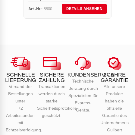
8800 wurde für das Löten von Kupfer und
Art.-Nr.:
8800
Art.-Nr.
DETAILS ANSEHEN
Messing entworfen. Sie ist ein besonders
praktisches und einfach...
SCHNELLE
SICHERE
KUNDENSERVICE
2 JAHRE
LIEFERUNG
ZAHLUNG
GARANTIE
Technische
Versand der
Transaktionen
Alle unsere
Beratung durch
Bestellungen
werden durch
Produkte
Spezialisten für
unter
starke
haben die
Express-
72
Sicherheitsprotokolle
offizielle
Geräte.
Arbeitsstunden
geschützt.
Garantie des
mit
Unternehmens
Echtzeitverfolgung.
Guilbert