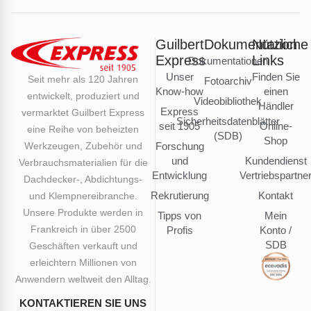
Guilbert
Dokumentation
Nützliche
Express
Links
Dokumentationen
Unser
Finden Sie
Seit mehr als 120 Jahren
Fotoarchiv
Know-how
einen
entwickelt, produziert und
Videobibliothek
Händler
Express
vermarktet Guilbert Express
Sicherheitsdatenblätter
seit 1905
Online-
eine Reihe von beheizten
(SDB)
Shop
Werkzeugen, Zubehör und
Forschung
und
Kundendienst
Verbrauchsmaterialien für die
Entwicklung
Vertriebspartne
Dachdecker-, Abdichtungs-
Rekrutierung
Kontakt
und Klempnereibranche.
Unsere Produkte werden in
Tipps von
Mein
Frankreich in über 2500
Profis
Konto /
SDB
Geschäften verkauft und
erleichtern Millionen von
Anwendern weltweit den Alltag.
KONTAKTIEREN SIE UNS