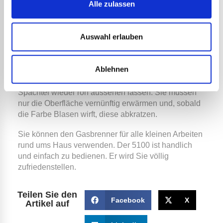
Alle zulassen
setzen giftige Dämpfe frei. Darüber hinaus muss die
Verpackung in einem Abfallbeseitigungszentrum
beseitigt werden, da sie nach wie vor stark
Auswahl erlauben
umweltbelastend ist.
Beim Entfernen von Farbe mit einem Brenner
Ablehnen
können Sie die Wand oder jede andere Oberfläche
mit einem einfachen Maler-Messer oder einem
Spachtel wieder roh aussehen lassen. Sie müssen
nur die Oberfläche vernünftig erwärmen und, sobald
die Farbe Blasen wirft, diese abkratzen.
Sie können den Gasbrenner für alle kleinen Arbeiten
rund ums Haus verwenden. Der 5100 ist handlich
und einfach zu bedienen. Er wird Sie völlig
zufriedenstellen.
Teilen Sie den
Facebook
X
Artikel auf