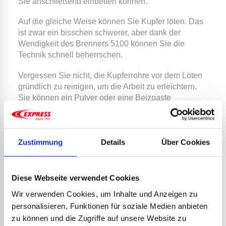
Sie anschließend einbetten können.
Auf die gleiche Weise können Sie Kupfer löten. Das
ist zwar ein bisschen schwerer, aber dank der
Wendigkeit des Brenners 5100 können Sie die
Technik schnell beherrschen.
Vergessen Sie nicht, die Kupferrohre vor dem Löten
gründlich zu reinigen, um die Arbeit zu erleichtern.
Sie können ein Pulver oder eine Beizpaste
verwenden und reiben das Kupfer bis es wieder wie
neu aussieht.
Zustimmung
Details
Über Cookies
Lösen Sie Schrauben und Bolzen
Wenn Sie Bolzen an ihre Schrauben geschweißt
Diese Webseite verwendet Cookies
haben und diese rostig geworden sind, sollten Sie
Wir verwenden Cookies, um Inhalte und Anzeigen zu
diese nicht mit Gewalt lösen. Die Kanten des
personalisieren, Funktionen für soziale Medien anbieten
Bolzens können stumpf werden und Sie haben dann
zu können und die Zugriffe auf unsere Website zu
keinen Halt oder durch Torsionskräfte kann alles