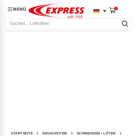
MENÜ
0
Suchen...
Lötkolben
STARTSEITE
NEUIGKEITEN
SCHWEISSEN / LÖTEN
BUTA