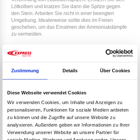
Lötkolben und kratzen Sie dann die Spitze gegen
den Stein. Arbeiten Sie nicht in einer beengten
Umgebung. Idealerweise sollte dies im Freien
geschehen, um das Einatmen der Ammoniakdämpfe
zu vermeiden.
Erhitzen Sie den Lötkolben wieder und haben Sie
ein gutes Stück Lötzinn bereit, damit Sie den
winzigen Staub, der sich widersetzt, loswerden
können. Wenn Sie einen schönen Lot-Kugel
Zustimmung
Details
Über Cookies
gesammelt haben – der an Ihrer Spitze kleben
bleiben sollte – reiben Sie ihn wieder mit
Metallspänen ab.
Diese Webseite verwendet Cookies
Überprüfen Sie die Wirksamkeit Ihrer Verzinnung.
Wir verwenden Cookies, um Inhalte und Anzeigen zu
Die Kugel, die sich am Ende Ihrer Spitze bildet, sollte
personalisieren, Funktionen für soziale Medien anbieten
ein glattes, gleichmäßiges Aussehen haben.
zu können und die Zugriffe auf unsere Website zu
analysieren. Außerdem geben wir Informationen zu Ihrer
Einige schlagen vor, einen feuchten Schwamm statt
Verwendung unserer Website an unsere Partner für
Metallstroh zu verwenden, aber das ist funktioniert
soziale Medien, Werbung und Analysen weiter. Unsere