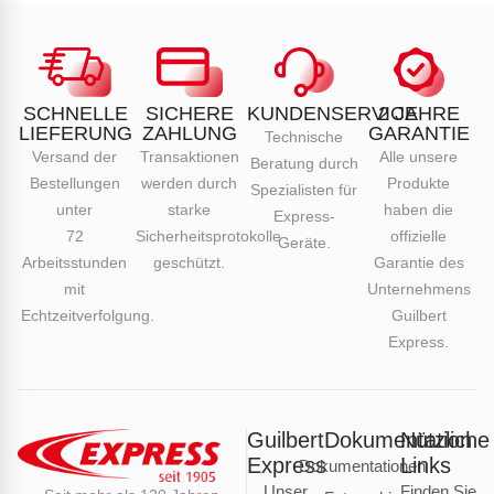
SCHNELLE
SICHERE
KUNDENSERVICE
2 JAHRE
LIEFERUNG
ZAHLUNG
GARANTIE
Technische
Versand der
Transaktionen
Alle unsere
Beratung durch
Bestellungen
werden durch
Produkte
Spezialisten für
unter
starke
haben die
Express-
72
Sicherheitsprotokolle
offizielle
Geräte.
Arbeitsstunden
geschützt.
Garantie des
mit
Unternehmens
Echtzeitverfolgung.
Guilbert
Express.
Guilbert
Dokumentation
Nützliche
Express
Links
Dokumentationen
Unser
Finden Sie