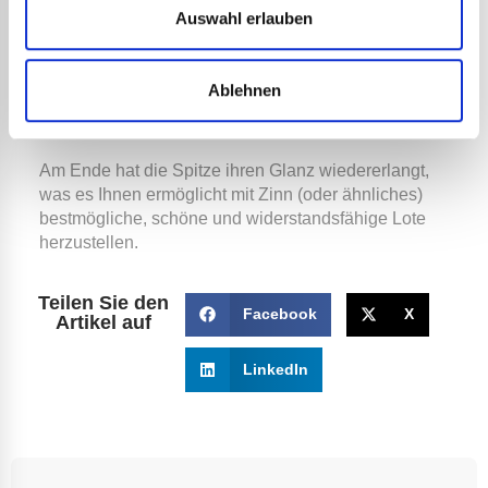
Vermeiden Sie es, Ihre Spitzen mit Schleifpapier
Auswahl erlauben
abzuschleifen, da Sie dadurch ihre schützende
Oberfläche entfernen und sie sich dann schneller
zersetzen wird.
Ablehnen
Am Ende hat die Spitze ihren Glanz wiedererlangt,
was es Ihnen ermöglicht mit Zinn (oder ähnliches)
bestmögliche, schöne und widerstandsfähige Lote
herzustellen.
Teilen Sie den
Facebook
X
Artikel auf
LinkedIn