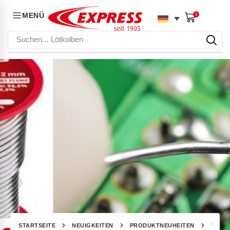
MENÜ
0
Suchen...
Lötkolben
STARTSEITE
NEUIGKEITEN
PRODUKTNEUHEITEN
WIE V