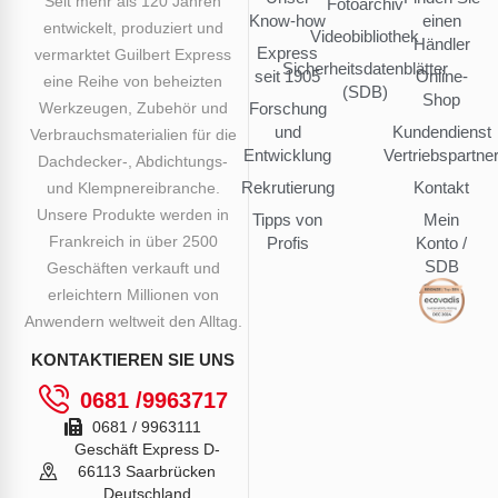
Seit mehr als 120 Jahren
Fotoarchiv
Know-how
einen
entwickelt, produziert und
Videobibliothek
Händler
Express
vermarktet Guilbert Express
Sicherheitsdatenblätter
seit 1905
Online-
eine Reihe von beheizten
(SDB)
Shop
Werkzeugen, Zubehör und
Forschung
und
Kundendienst
Verbrauchsmaterialien für die
Entwicklung
Vertriebspartne
Dachdecker-, Abdichtungs-
Rekrutierung
Kontakt
und Klempnereibranche.
Unsere Produkte werden in
Tipps von
Mein
Frankreich in über 2500
Profis
Konto /
SDB
Geschäften verkauft und
erleichtern Millionen von
Anwendern weltweit den Alltag.
KONTAKTIEREN SIE UNS
0681 /9963717
0681 / 9963111
Geschäft Express D-
66113 Saarbrücken
Deutschland