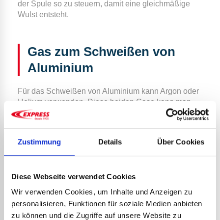
der Spule so zu steuern, damit eine gleichmäßige
Wulst entsteht.
Gas zum Schweißen von
Aluminium
Für das Schweißen von Aluminium kann Argon oder
Helium verwenden. Diese beiden Gase kann man
rein oder gemischt verwenden. Reines Argon ist das
beliebteste. Das Ionisationspotential und die
Wärmeleitfähigkeit von Helium sind jedoch höher als
Zustimmung
Details
Über Cookies
bei Argon. Damit können Sie höhere Temperaturen
erzeugen.
Die Zusammensetzung des Gemischs von Argon
Diese Webseite verwendet Cookies
und Helium beeinflusst die Wärmeverteilung und
Wir verwenden Cookies, um Inhalte und Anzeigen zu
damit die Schweißgeschwindigkeit. Das Schweißen
personalisieren, Funktionen für soziale Medien anbieten
mit Argon verleiht der behandelten Oberfläche ein
zu können und die Zugriffe auf unsere Website zu
glänzenderes Aussehen als mit Helium. Wenn Sie