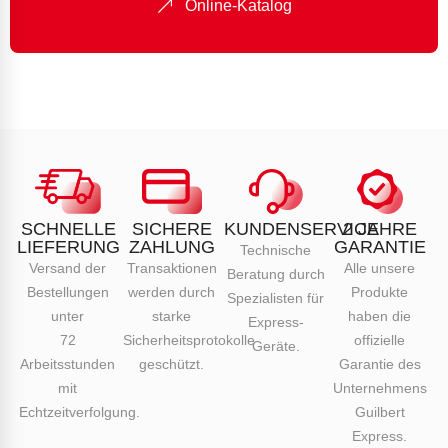
Online-Katalog
SCHNELLE
SICHERE
KUNDENSERVICE
2 JAHRE
LIEFERUNG
ZAHLUNG
GARANTIE
Technische
Versand der
Transaktionen
Alle unsere
Beratung durch
Bestellungen
werden durch
Produkte
Spezialisten für
unter
starke
haben die
Express-
72
Sicherheitsprotokolle
offizielle
Geräte.
Arbeitsstunden
geschützt.
Garantie des
mit
Unternehmens
Echtzeitverfolgung.
Guilbert
Express.