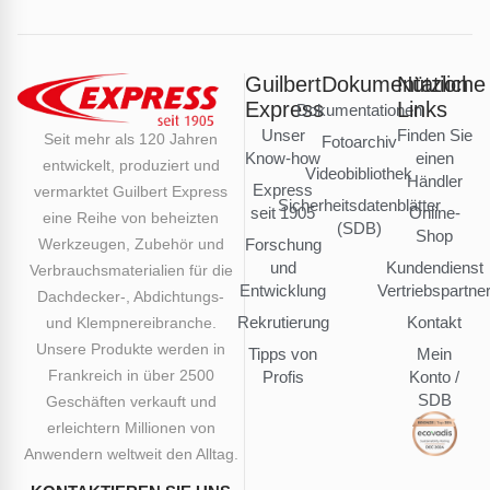
Guilbert
Dokumentation
Nützliche
Express
Links
Dokumentationen
Unser
Finden Sie
Seit mehr als 120 Jahren
Fotoarchiv
Know-how
einen
entwickelt, produziert und
Videobibliothek
Händler
Express
vermarktet Guilbert Express
Sicherheitsdatenblätter
seit 1905
Online-
eine Reihe von beheizten
(SDB)
Shop
Werkzeugen, Zubehör und
Forschung
und
Kundendienst
Verbrauchsmaterialien für die
Entwicklung
Vertriebspartne
Dachdecker-, Abdichtungs-
Rekrutierung
Kontakt
und Klempnereibranche.
Unsere Produkte werden in
Tipps von
Mein
Frankreich in über 2500
Profis
Konto /
SDB
Geschäften verkauft und
erleichtern Millionen von
Anwendern weltweit den Alltag.