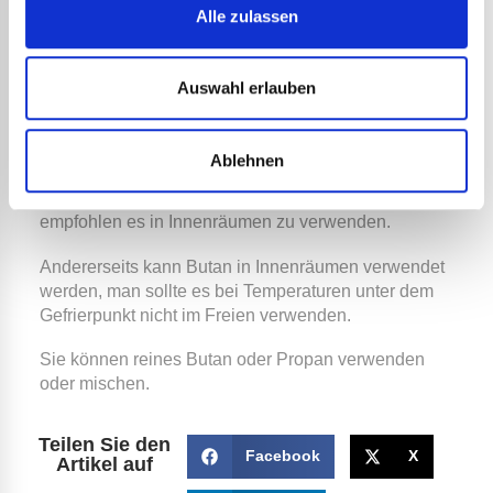
Beim
Zink-
und
Zinnlöten
können Sie einen
Alle zulassen
einfachen Klempnerbrenner mit Butan- oder
Propangas verwenden. Beides sind LPG-Gase,
Liquefied Petroleum Gas, die nicht die gleichen
Auswahl erlauben
Heiztemperaturen haben.
Propan wird für die Verwendung im Außenbereich
Ablehnen
empfohlen, da es sehr kältebeständig ist. Sie können
bis zu -30 °C im Freien arbeiten. Es wird nicht
empfohlen es in Innenräumen zu verwenden.
Andererseits kann Butan in Innenräumen verwendet
werden, man sollte es bei Temperaturen unter dem
Gefrierpunkt nicht im Freien verwenden.
Sie können reines Butan oder Propan verwenden
oder mischen.
Teilen Sie den
Facebook
X
Artikel auf