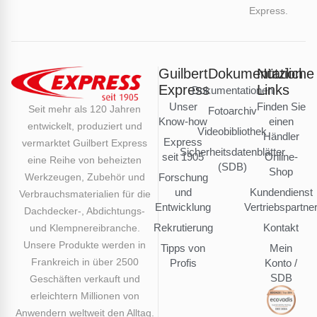
Express.
Guilbert
Dokumentation
Nützliche
Express
Links
Dokumentationen
Unser
Finden Sie
Seit mehr als 120 Jahren
Fotoarchiv
Know-how
einen
entwickelt, produziert und
Videobibliothek
Händler
Express
vermarktet Guilbert Express
Sicherheitsdatenblätter
seit 1905
Online-
eine Reihe von beheizten
(SDB)
Shop
Werkzeugen, Zubehör und
Forschung
und
Kundendienst
Verbrauchsmaterialien für die
Entwicklung
Vertriebspartne
Dachdecker-, Abdichtungs-
Rekrutierung
Kontakt
und Klempnereibranche.
Unsere Produkte werden in
Tipps von
Mein
Frankreich in über 2500
Profis
Konto /
SDB
Geschäften verkauft und
erleichtern Millionen von
Anwendern weltweit den Alltag.