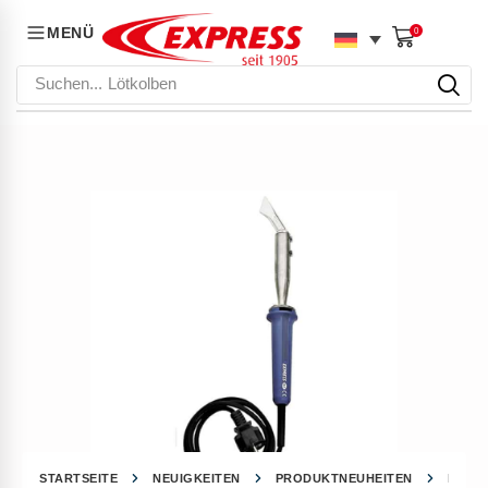
MENÜ
0
Suchen...
Lötkolben
STARTSEITE
NEUIGKEITEN
PRODUKTNEUHEITEN
DER H