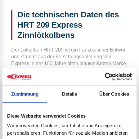
Die technischen Daten des
HRT 209 Express
Zinnlötkolbens
Der Lötkolben HRT 209 ist ein französischer Entwurf
und stammt aus der Forschungsabteilung von
Express, einer 100 Jahre alten blauweißroten Marke,
die in der Welt des Lötens als Referenz gilt.
~
Äquivalente Heizleistung: 200 W
Zustimmung
Details
Über Cookies
~
Leistungsaufnahme: 125 W
~
Schweißmöglichkeit: Draht
mit einem
Durchmesser
von 12
mm
und Dicke
von 1,5
Diese Webseite verwendet Cookies
mm
Wir verwenden Cookies, um Inhalte und Anzeigen zu
personalisieren, Funktionen für soziale Medien anbieten
~
Abmessungen an der Pfettenspitze: 3 × 26