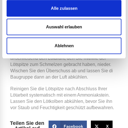
Der Zinnlötkolben sollte nie ohne seine Lötspitze
Alle zulassen
erhitzt werden, da dies die Lebensdauer des
Heizelements verkürzt. Überprüfen Sie, ob die
Lötspitze fest verschraubt ist und es keinen
Auswahl erlauben
Spielraum in der Verbindung mit dem Kolben gibt.
Der Lötkolben HRT 209 muss etwa zehn Minuten
Ablehnen
lang vorgeheizt werden. Erhitzen Sie zunächst das
zu lötende Werkstück mit dem Lötkolben. Legen Sie
anschließend den Lötdraht, den Sie mithilfe der
Lötspitze zum Schmelzen gebracht haben, nieder.
Wischen Sie den Überschuss ab und lassen Sie di
Baugruppe dann an der Luft abkühlen.
Reinigen Sie die Lötspitze nach Abschluss Ihrer
Lötarbeit systematisch mit einem Ammoniakstein.
Lassen Sie den Lötkolben abkühlen, bevor Sie ihn
vor Staub und Feuchtigkeit geschützt aufbewahren.
Teilen Sie den
Facebook
X