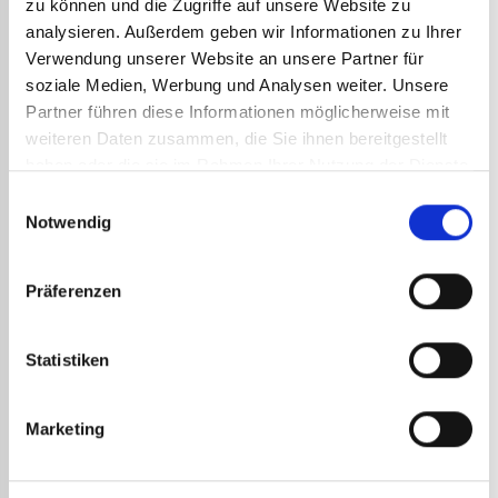
zu können und die Zugriffe auf unsere Website zu
~
Gewicht: 543 Gramm
analysieren. Außerdem geben wir Informationen zu Ihrer
Verwendung unserer Website an unsere Partner für
~
Breite: 1.200 mm
soziale Medien, Werbung und Analysen weiter. Unsere
Partner führen diese Informationen möglicherweise mit
~
Höhe: 4.650 mm
weiteren Daten zusammen, die Sie ihnen bereitgestellt
haben oder die sie im Rahmen Ihrer Nutzung der Dienste
gesammelt haben.
Gebrauchsanweisung für
Einwilligungsauswahl
Notwendig
den elektrischen
Präzisionslötkolben HRT 209
Präferenzen
Express
Statistiken
Vor jeder Lötarbeit mit Ihrem elektrischen
Präzisionslötkolben HRT 209 sollten Sie sich
vergewissern, dass die Teile, an denen Sie arbeiten
Marketing
wollen, sauber und glatt sind. Vor allem dürfen keine
Fettrückstände zurückbleiben.