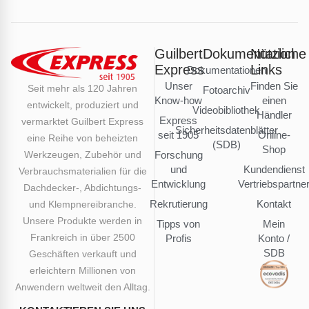
Guilbert
Dokumentation
Nützliche
Express
Links
Dokumentationen
Unser
Finden Sie
Seit mehr als 120 Jahren
Fotoarchiv
Know-how
einen
entwickelt, produziert und
Videobibliothek
Händler
Express
vermarktet Guilbert Express
Sicherheitsdatenblätter
seit 1905
Online-
eine Reihe von beheizten
(SDB)
Shop
Werkzeugen, Zubehör und
Forschung
und
Kundendienst
Verbrauchsmaterialien für die
Entwicklung
Vertriebspartne
Dachdecker-, Abdichtungs-
Rekrutierung
Kontakt
und Klempnereibranche.
Unsere Produkte werden in
Tipps von
Mein
Frankreich in über 2500
Profis
Konto /
SDB
Geschäften verkauft und
erleichtern Millionen von
Anwendern weltweit den Alltag.