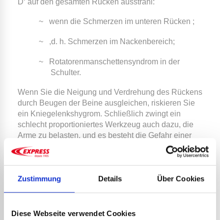
D‘ auf den gesamten Rücken ausstrahl:
~
wenn die Schmerzen im unteren Rücken ;
~
,d. h. Schmerzen im Nackenbereich;
~
Rotatorenmanschettensyndrom in der
Schulter.
Wenn Sie die Neigung und Verdrehung des Rückens
durch Beugen der Beine ausgleichen, riskieren Sie
ein Kniegelenkshygrom. Schließlich zwingt ein
schlecht proportioniertes Werkzeug auch dazu, die
Arme zu belasten, und es besteht die Gefahr einer
Epicondylitis lateralis im Ellbogen oder eines
Karpaltunnelsyndroms im Handgelenk.
Wenn ein Teil des Körpers geschwächt ist, neigen
Zustimmung
Details
Über Cookies
dazu, immer wieder aufzutreten und schwer zu
heilen, weshalb es wichtig ist, ihnen vorzubeugen.
Diese Webseite verwendet Cookies