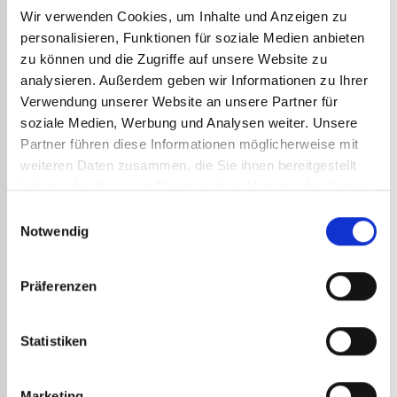
Wir verwenden Cookies, um Inhalte und Anzeigen zu
Verlängerung de zur
personalisieren, Funktionen für soziale Medien anbieten
Vorbeugung von
zu können und die Zugriffe auf unsere Website zu
analysieren. Außerdem geben wir Informationen zu Ihrer
Rückenschmerzen
Verwendung unserer Website an unsere Partner für
soziale Medien, Werbung und Analysen weiter. Unsere
DVerlängerung Ref. 4726 d’Express ist sowohl für
Partner führen diese Informationen möglicherweise mit
Abdichtungsarbeiten als auch für die
weiteren Daten zusammen, die Sie ihnen bereitgestellt
Unkrautbekämpfung geeignet. Die Verlängerung ist
haben oder die sie im Rahmen Ihrer Nutzung der Dienste
kompatibel mit dem Express 35SL200 ‚Stainless
Steel‘ Schweißbrenner, sowie mit den Express
gesammelt haben.
Einwilligungsauswahl
Jardi’Flam
Ref. 6900 und Ref. 6901.
Notwendig
Die Verlängerung ist 42 cm lang und besteht aus
rostfreiem Stahl, was ihre Haltbarkeit garantiert.
ist
Präferenzen
sehr leicht,
200 Gramm, um das Gewicht Ihres
Arbeits .
Statistiken
Wie alle Express-Zubehörteile benötigen Sie für die
Montage und Demontage
Verlängerung kein
Werkzeug. Sie lässt sich mit einem Handgriff an Ihre
Marketing