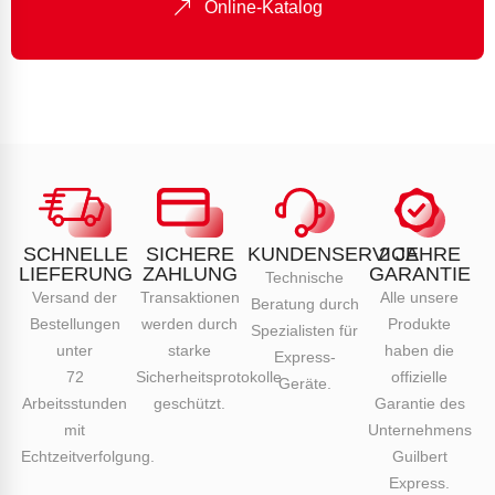
Online-Katalog
SCHNELLE
SICHERE
KUNDENSERVICE
2 JAHRE
LIEFERUNG
ZAHLUNG
GARANTIE
Technische
Versand der
Transaktionen
Alle unsere
Beratung durch
Bestellungen
werden durch
Produkte
Spezialisten für
unter
starke
haben die
Express-
72
Sicherheitsprotokolle
offizielle
Geräte.
Arbeitsstunden
geschützt.
Garantie des
mit
Unternehmens
Echtzeitverfolgung.
Guilbert
Express.