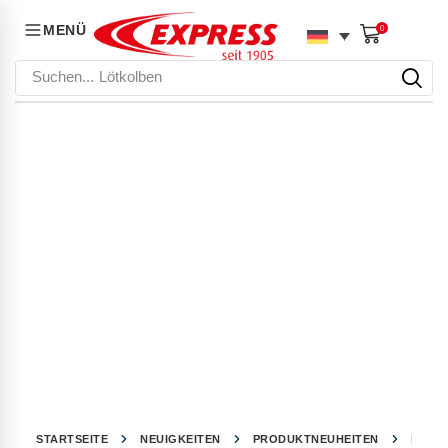
MENÜ
0
Suchen...
Lötkolben
STARTSEITE
NEUIGKEITEN
PRODUKTNEUHEITEN
D VER