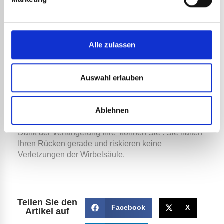
befestigen.
Die richtige Körperhaltung
Alle zulassen
einnehmen
Auswahl erlauben
und Unkrautbekämpfung sind zeitaufwendig.
Muskel- und Skeletterkrankungen entstehen durch
lange und wiederholte Tätigkeiten. Deshalb
Sie gut
Ablehnen
ausgerüstet sein.
Dank der Verlängerung Ihre
können Sie . Sie halten
Ihren Rücken gerade und riskieren keine
Verletzungen der Wirbelsäule.
Teilen Sie den
Facebook
X
Artikel auf