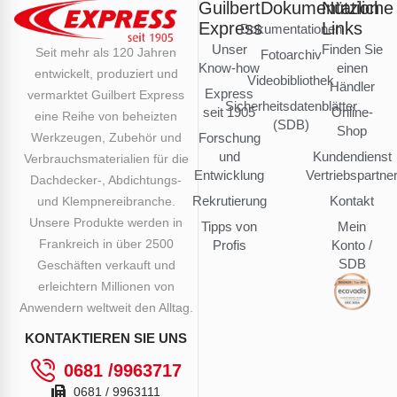
Guilbert
Dokumentation
Nützliche
Express
Links
Dokumentationen
Unser
Finden Sie
Seit mehr als 120 Jahren
Fotoarchiv
Know-how
einen
entwickelt, produziert und
Videobibliothek
Händler
Express
vermarktet Guilbert Express
Sicherheitsdatenblätter
seit 1905
Online-
eine Reihe von beheizten
(SDB)
Shop
Werkzeugen, Zubehör und
Forschung
und
Kundendienst
Verbrauchsmaterialien für die
Entwicklung
Vertriebspartne
Dachdecker-, Abdichtungs-
Rekrutierung
Kontakt
und Klempnereibranche.
Unsere Produkte werden in
Tipps von
Mein
Frankreich in über 2500
Profis
Konto /
SDB
Geschäften verkauft und
erleichtern Millionen von
Anwendern weltweit den Alltag.
KONTAKTIEREN SIE UNS
0681 /9963717
0681 / 9963111