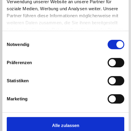
Verwendung unserer Website an unsere Partner für
einer großen Flasche gelagert wird, vergleichbar mit
soziale Medien, Werbung und Analysen weiter. Unsere
Flaschen für den Hausgebrauch, die eine Heizung
Partner führen diese Informationen möglicherweise mit
oder einen Herd antreiben.
weiteren Daten zusammen, die Sie ihnen bereitgestellt
haben oder die sie im Rahmen Ihrer Nutzung der Dienste
Der Brenner für den Klempner besteht aus einer
gesammelt haben.
Düse, die durch einen flexiblen Schlauch mit der
Einwilligungsauswahl
Gasflasche verbunden ist. Ein Druckregler stellt die
Notwendig
Verbindung her und reguliert den Druck zwischen
Flasche und Brenner. Er ist unverzichtbar sowohl für
den ordnungsgemäßen Betrieb und der Sicherheit
Präferenzen
als auch für die Regelung des Gasflusses und damit
der Flamme.
Statistiken
Der Brenner ist ein professionelles Werkzeug mit
einer Heiztemperatur von bis zu 2.000 °C. Dank der
Marketing
Flasche, die ihn antreibt, hat er eine Betriebsdauer,
die wesentlich höher ist als die der Lötlampe.
Die Düsen des Brenners
Alle zulassen