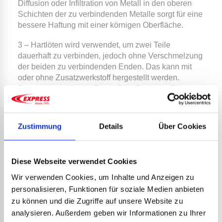
Diffusion oder Infiltration von Metall in den oberen
Schichten der zu verbindenden Metalle sorgt für eine
bessere Haftung mit einer körnigen Oberfläche.
3 – Hartlöten wird verwendet, um zwei Teile
dauerhaft zu verbinden, jedoch ohne Verschmelzung
der beiden zu verbindenden Enden. Das kann mit
oder ohne Zusatzwerkstoff hergestellt werden.
Bevorzugt wird in der Regel Blei, Zink oder Zinn
verwendet.
Zustimmung
Details
Über Cookies
Der Brenner des
Gasinstallateurs
Diese Webseite verwendet Cookies
Der Brenner des Gasinstallateurs ist ein etwas
Wir verwenden Cookies, um Inhalte und Anzeigen zu
unhandliches Werkzeug, weil er größer ist. Der
personalisieren, Funktionen für soziale Medien anbieten
Brenner basiert auf dem gleichen Prinzip wie das der
zu können und die Zugriffe auf unsere Website zu
Lötlampe und funktioniert mit Butan-Propan-Gas
analysieren. Außerdem geben wir Informationen zu Ihrer
oder sogar mit einem Zusatz von Propylen, das in