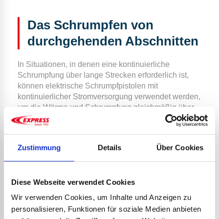
Das Schrumpfen von
durchgehenden Abschnitten
In Situationen, in denen eine kontinuierliche
Schrumpfung über lange Strecken erforderlich ist,
können elektrische Schrumpfpistolen mit
kontinuierlicher Stromversorgung verwendet werden,
um die Wärme und Schrumpfung gleichmäßig über
die gesamte Länge aufzubringen.
Zustimmung
Details
Über Cookies
Schrumpfen mithilfe von
Verbindern
Diese Webseite verwendet Cookies
Einige Schrumpfpistolen sind so konzipiert, dass sie
Wir verwenden Cookies, um Inhalte und Anzeigen zu
Verbinder direkt in den Schrumpfschlauch
personalisieren, Funktionen für soziale Medien anbieten
integrieren. Dies vereinfacht den