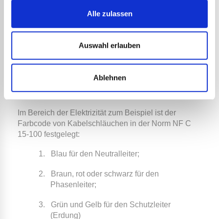
Farbcodes, um die Art der
Alle zulassen
Netze zu identifizieren.
Auswahl erlauben
Durch die Verwendung von Schrumpfschläuchen in
verschiedenen Farben können Kabel und Drähte
leicht codiert und eingeordnet werden, was die
Ablehnen
Sicherheit erhöht und eine schnelle Identifizierung
und die spätere Wartung erleichtert.
Im Bereich der Elektrizität zum Beispiel ist der
Farbcode von Kabelschläuchen in der Norm NF C
15-100 festgelegt:
1.
Blau für den Neutralleiter;
2.
Braun, rot oder schwarz für den
Phasenleiter;
3.
Grün und Gelb für den Schutzleiter
(Erdung)