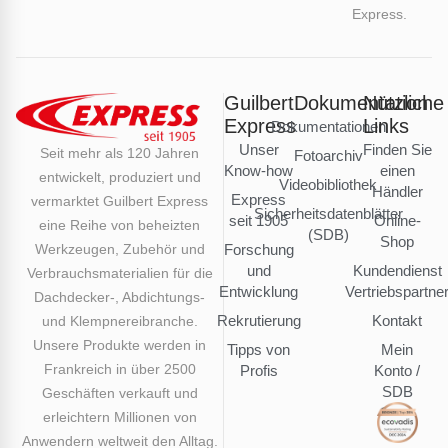
Express.
Guilbert
Dokumentation
Nützliche
Express
Links
Dokumentationen
Unser
Finden Sie
Seit mehr als 120 Jahren
Fotoarchiv
Know-how
einen
entwickelt, produziert und
Videobibliothek
Händler
Express
vermarktet Guilbert Express
Sicherheitsdatenblätter
seit 1905
Online-
eine Reihe von beheizten
(SDB)
Shop
Werkzeugen, Zubehör und
Forschung
und
Kundendienst
Verbrauchsmaterialien für die
Entwicklung
Vertriebspartne
Dachdecker-, Abdichtungs-
Rekrutierung
Kontakt
und Klempnereibranche.
Unsere Produkte werden in
Tipps von
Mein
Frankreich in über 2500
Profis
Konto /
SDB
Geschäften verkauft und
erleichtern Millionen von
Anwendern weltweit den Alltag.